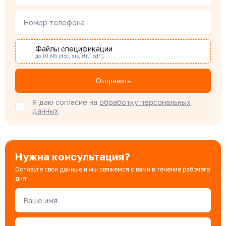
Номер телефона
Наталья Гомонова
Специалист отдела снабжения
Файлы спецификации
до 10 Мб (doc, xis, rtf., pdf.)
Бондарюк Евгения
Отправить
Специалист отдела продаж
Я даю согласие на
обработку персональных
данных
Нужна консультация?
Оставьте свои данные и мы свяжемся с вами в течение рабочего
дня
Ваше имя