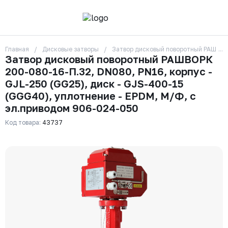
Главная
Дисковые затворы
Затвор дисковый поворотный РАШВОРК
О компании
Затвор дисковый поворотный РАШВОРК
Контакты
200-080-16-П.32, DN080, PN16, корпус -
Бренды
Отзывы
GJL-250 (GG25), диск - GJS-400-15
Сотрудники
(GGG40), уплотнение - EPDM, М/Ф, с
Вакансии
эл.приводом 906-024-050
Доставка
Оплата
Код товара:
43737
Вопрос-ответ
Гарантии
Новости
Реквизиты
+7 (495) 215-24-81
zakaz325@ks-rus.com
Заказать звонок
Email для связи
Одинцово, Внуковская 9, пав. 31
Пункт выдачи заказов