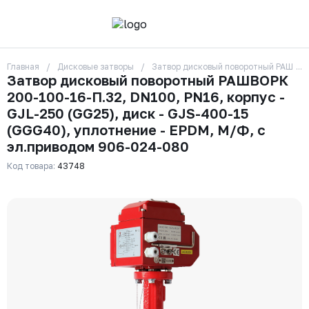
Главная
Дисковые затворы
Затвор дисковый поворотный РАШВОРК
О компании
Затвор дисковый поворотный РАШВОРК
Контакты
200-100-16-П.32, DN100, PN16, корпус -
Бренды
Отзывы
GJL-250 (GG25), диск - GJS-400-15
Сотрудники
(GGG40), уплотнение - EPDM, М/Ф, с
Вакансии
эл.приводом 906-024-080
Доставка
Оплата
Код товара:
43748
Вопрос-ответ
Гарантии
Новости
Реквизиты
+7 (495) 215-24-81
zakaz325@ks-rus.com
Заказать звонок
Email для связи
Одинцово, Внуковская 9, пав. 31
Пункт выдачи заказов