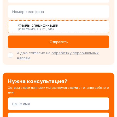
Номер телефона
Наталья Гомонова
Специалист отдела снабжения
Файлы спецификации
до 10 Мб (doc, xis, rtf., pdf.)
Бондарюк Евгения
Отправить
Специалист отдела продаж
Я даю согласие на
обработку персональных
данных
Нужна консультация?
Оставьте свои данные и мы свяжемся с вами в течение рабочего
дня
Ваше имя