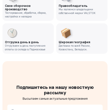
РУ 16
ДУ 150
Нет
Свое сборочное
Правообладатель
Цена с НДС
производство
Под заказ
Мы являемся владельцами
29 301 ₽
Тестирование, обработка, сборка,
собственной марки VALSTOK
настройка и наладка
216-125-16
Давление номинальное
Диаметр номинальный
Наличие
РУ 16
ДУ 125
Нет
Цена с НДС
Отгрузка день в день
Широкая география
Под заказ
24 726 ₽
Отгружаем в день поступления
Доставка по всей России,
оплаты со склада в Подмосковье
Казахстану, Беларуси.
216-100-16
Давление номинальное
Диаметр номинальный
Наличие
РУ 16
ДУ 100
Нет
Цена с НДС
Под заказ
19 990 ₽
Подпишитесь на нашу новостную
рассылку
216-065-16
Высылаем самые актуальные предложения
Давление номинальное
Диаметр номинальный
Наличие
РУ 16
ДУ 65
Нет
Цена с НДС