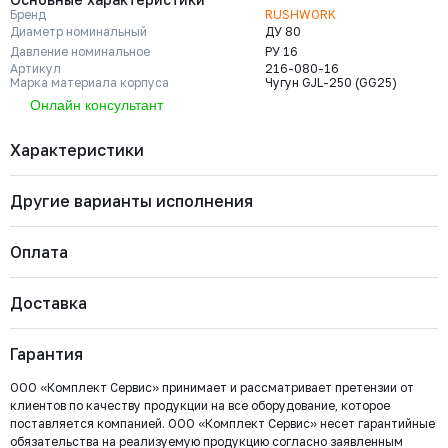
Бренд
RUSHWORK
Диаметр номинальный
ДУ 80
Давление номинальное
РУ 16
Артикул
216-080-16
Марка материала корпуса
Чугун GJL-250 (GG25)
Онлайн консультант
Характеристики
Другие варианты исполнения
Бренд
RUSHWORK
Диаметр номинальный
ДУ 80
Давление номинальное
РУ 16
Оплата
Артикул
216-080-16
Марка материала корпуса
Чугун GJL-250 (GG25)
216-600-16
Марка материала уплотнения
EPDM
Давление номинальное
Диаметр номинальный
Наличие
Доставка
запирающего элемента
Важно: Отгрузка товара производится после 100%
РУ 16
ДУ 600
Нет
Страна
Россия
Тип присоединения
Ф/Ф
оплаты и зачисления средств на расчетный счет
Цена с НДС
Тип управления
Редуктор
Под заказ
Гарантия
ООО «Комплект Сервис».
414 944 ₽
ООО «Комплект Сервис» принимает и рассматривает претензии от
клиентов по качеству продукции на все оборудование, которое
216-600-10
поставляется компанией. ООО «Комплект Сервис» несет гарантийные
Давление номинальное
Диаметр номинальный
Наличие
обязательства на реализуемую продукцию согласно заявленным