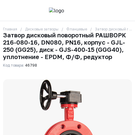
Главная
Дисковые затворы
Фланцевые
Затвор дисковый пово
О компании
Затвор дисковый поворотный РАШВОРК
Контакты
216-080-16, DN080, PN16, корпус - GJL-
Бренды
Отзывы
250 (GG25), диск - GJS-400-15 (GGG40),
Сотрудники
уплотнение - EPDM, Ф/Ф, редуктор
Вакансии
Код товара:
46798
Доставка
Оплата
Вопрос-ответ
Гарантии
Новости
Реквизиты
+7 (495) 215-24-81
zakaz325@ks-rus.com
Заказать звонок
Email для связи
Одинцово, Внуковская 9, пав. 31
Пункт выдачи заказов