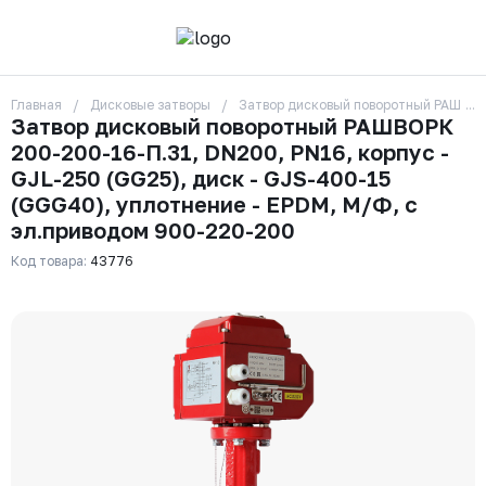
Главная
Дисковые затворы
Затвор дисковый поворотный РАШВОРК
О компании
Затвор дисковый поворотный РАШВОРК
Контакты
200-200-16-П.31, DN200, PN16, корпус -
Бренды
Отзывы
GJL-250 (GG25), диск - GJS-400-15
Сотрудники
(GGG40), уплотнение - EPDM, М/Ф, с
Вакансии
эл.приводом 900-220-200
Доставка
Оплата
Код товара:
43776
Вопрос-ответ
Гарантии
Новости
Реквизиты
+7 (495) 215-24-81
zakaz325@ks-rus.com
Заказать звонок
Email для связи
Одинцово, Внуковская 9, пав. 31
Пункт выдачи заказов