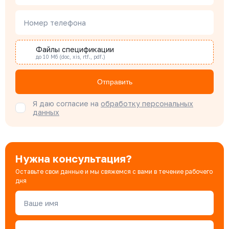
Номер телефона
Наталья Гомонова
Специалист отдела снабжения
Файлы спецификации
до 10 Мб (doc, xis, rtf., pdf.)
Бондарюк Евгения
Отправить
Специалист отдела продаж
Я даю согласие на
обработку персональных
данных
Нужна консультация?
Оставьте свои данные и мы свяжемся с вами в течение рабочего
дня
Ваше имя