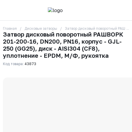
Главная
Дисковые затворы
Затвор дисковый поворотный РАШВОРК 
О компании
Затвор дисковый поворотный РАШВОРК
Контакты
201-200-16, DN200, PN16, корпус - GJL-
Бренды
Отзывы
250 (GG25), диск - AISI304 (CF8),
Сотрудники
уплотнение - EPDM, М/Ф, рукоятка
Вакансии
Код товара:
43873
Доставка
Оплата
Вопрос-ответ
Гарантии
Новости
Реквизиты
+7 (495) 215-24-81
zakaz325@ks-rus.com
Заказать звонок
Email для связи
Одинцово, Внуковская 9, пав. 31
Пункт выдачи заказов