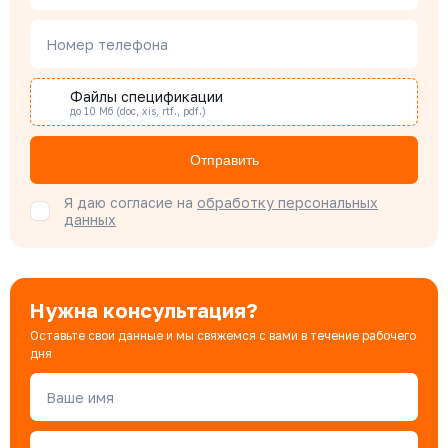
Номер телефона
Наталья Гомонова
Специалист отдела снабжения
Файлы спецификации
до 10 Мб (doc, xis, rtf., pdf.)
Бондарюк Евгения
Отправить
Специалист отдела продаж
Я даю согласие на
обработку персональных
данных
Нужна консультация?
Оставьте свои данные и мы свяжемся с вами в течение рабочего
дня
Ваше имя