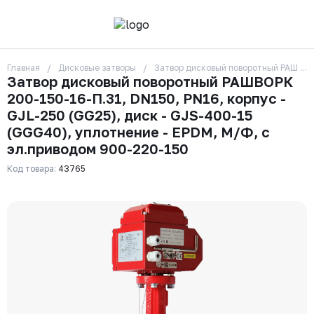
Главная
Дисковые затворы
Затвор дисковый поворотный РАШВОРК
О компании
Затвор дисковый поворотный РАШВОРК
Контакты
200-150-16-П.31, DN150, PN16, корпус -
Бренды
Отзывы
GJL-250 (GG25), диск - GJS-400-15
Сотрудники
(GGG40), уплотнение - EPDM, М/Ф, с
Вакансии
эл.приводом 900-220-150
Доставка
Оплата
Код товара:
43765
Вопрос-ответ
Гарантии
Новости
Реквизиты
+7 (495) 215-24-81
zakaz325@ks-rus.com
Заказать звонок
Email для связи
Одинцово, Внуковская 9, пав. 31
Пункт выдачи заказов