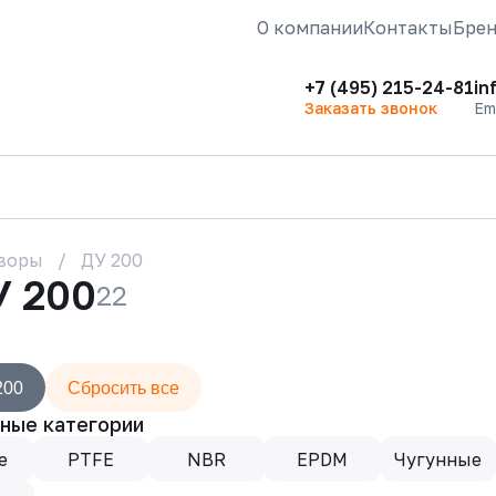
О компании
Контакты
Бре
+7 (495) 215-24-81
in
Заказать звонок
Em
воры
ДУ 200
У 200
22
200
Сбросить все
ные категории
е
PTFE
NBR
EPDM
Чугунные