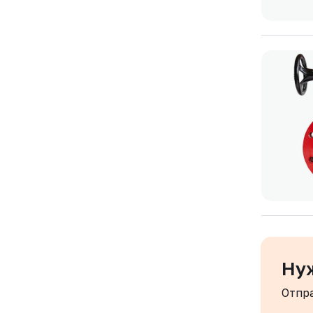
Ну
Отпр