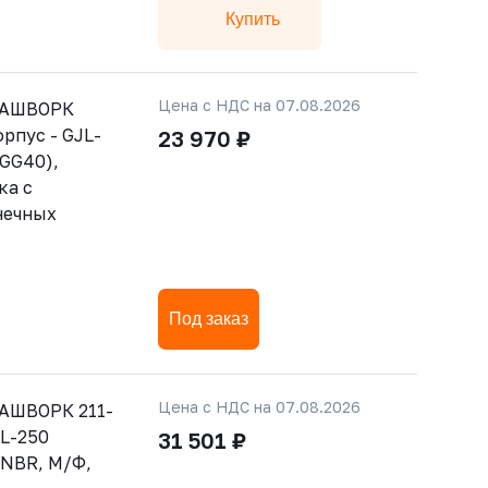
Купить
Цена с НДС на 07.08.2026
РАШВОРК
орпус - GJL-
23 970 ₽
GGG40),
ка с
нечных
Под заказ
Цена с НДС на 07.08.2026
АШВОРК 211-
JL-250
31 501 ₽
- NBR, М/Ф,