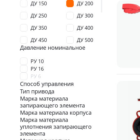
ДУ 150
ДУ 200
ДУ 250
ДУ 300
ДУ 350
ДУ 400
ДУ 450
ДУ 500
Давление номинальное
ДУ 600
ДУ 700
РУ 10
ДУ 800
ДУ 900
РУ 16
РУ 6
ДУ 1000
ДУ 1200
Способ управления
ДУ 1400
Тип привода
Марка материала
запирающего элемента
Марка материала корпуса
Марка материала
уплотнения запирающего
элемента