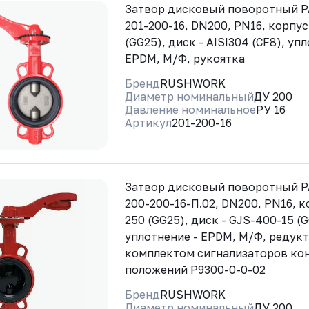
Затвор дисковый поворотный 
201-200-16, DN200, PN16, корпус
(GG25), диск - AISI304 (CF8), уп
EPDM, М/Ф, рукоятка
Бренд
RUSHWORK
Диаметр номинальный
ДУ 200
Давление номинальное
РУ 16
Артикул
201-200-16
Затвор дисковый поворотный 
200-200-16-П.02, DN200, PN16, к
250 (GG25), диск - GJS-400-15 (
уплотнение - EPDM, М/Ф, редукт
комплектом сигнализаторов ко
положений Р9300-0-0-02
Бренд
RUSHWORK
Диаметр номинальный
ДУ 200