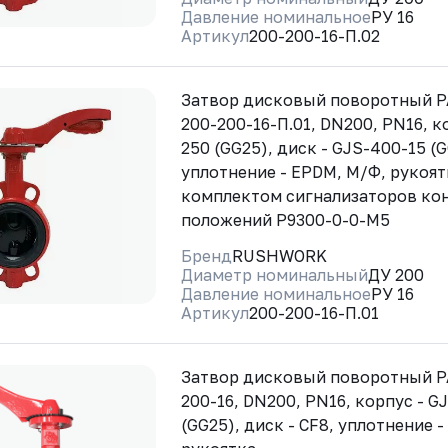
Давление номинальное
РУ 16
Артикул
200-200-16-П.02
Затвор дисковый поворотный 
200-200-16-П.01, DN200, PN16, к
250 (GG25), диск - GJS-400-15 (
уплотнение - EPDM, М/Ф, рукоят
комплектом сигнализаторов ко
положений Р9300-0-0-М5
Бренд
RUSHWORK
Диаметр номинальный
ДУ 200
Давление номинальное
РУ 16
Артикул
200-200-16-П.01
Затвор дисковый поворотный Р
200-16, DN200, PN16, корпус - G
(GG25), диск - CF8, уплотнение 