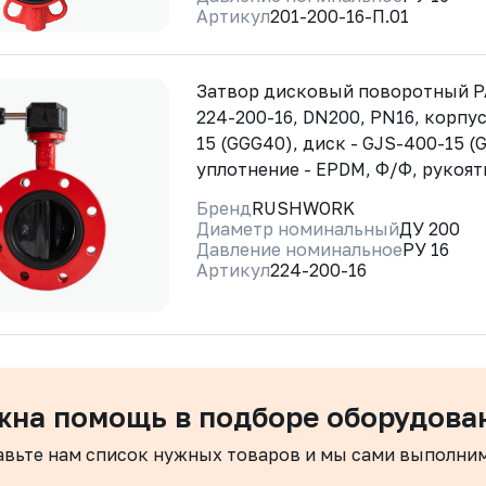
Артикул
201-200-16-П.01
Затвор дисковый поворотный 
224-200-16, DN200, PN16, корпус
15 (GGG40), диск - GJS-400-15 (
уплотнение - EPDM, Ф/Ф, рукоят
Бренд
RUSHWORK
Диаметр номинальный
ДУ 200
Давление номинальное
РУ 16
Артикул
224-200-16
жна помощь в подборе оборудова
авьте нам список нужных товаров и мы сами выполни