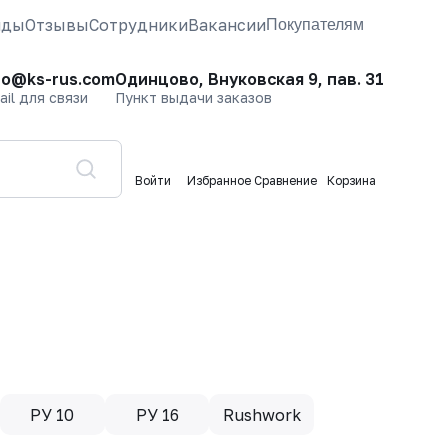
нды
Отзывы
Сотрудники
Вакансии
Покупателям
fo@ks-rus.com
Одинцово, Внуковская 9, пав. 31
ail для связи
Пункт выдачи заказов
Войти
Избранное
Сравнение
Корзина
РУ 10
РУ 16
Rushwork