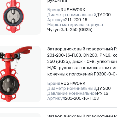
рукоятка
Бренд
RUSHWORK
Диаметр номинальный
ДУ 200
Артикул
211-200-16
Марка материала корпуса
Чугун GJL-250 (GG25)
Затвор дисковый поворотный 
201-200-16-П.03, DN200, PN16, к
250 (GG25), диск - CF8, уплотне
М/Ф, рукоятка с комплектом си
конечных положений Р9300-0-0
Бренд
RUSHWORK
Диаметр номинальный
ДУ 200
Давление номинальное
РУ 16
Артикул
201-200-16-П.03
Затвор дисковый поворотный 