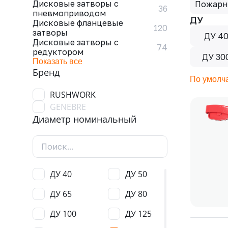
Дисковые затворы с
Пожарн
36
пневмоприводом
ДУ
Дисковые фланцевые
120
затворы
ДУ 4
Дисковые затворы с
74
редуктором
ДУ 30
Показать все
Бренд
По умолч
RUSHWORK
GENEBRE
Диаметр номинальный
ДУ 40
ДУ 50
ДУ 65
ДУ 80
ДУ 100
ДУ 125