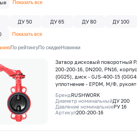
ые
Показать все
0
ДУ 50
ДУ 65
ДУ 80
ДУ 100
0
Показать все
анию
По рейтингу
По скидке
Новинки
Затвор дисковый поворотный 
200-200-16, DN200, PN16, корпус
(GG25), диск - GJS-400-15 (GGG4
уплотнение - EPDM, М/Ф, рукоят
Бренд
RUSHWORK
Диаметр номинальный
ДУ 200
Давление номинальное
РУ 16
Артикул
200-200-16