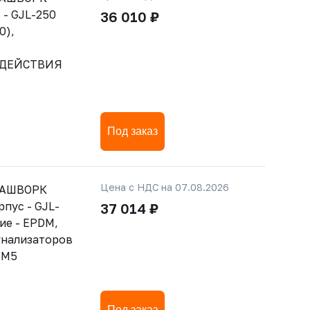
 - GJL-250
36 010 ₽
0),
 ДЕЙСТВИЯ
Под заказ
Цена с НДС на 07.08.2026
РАШВОРК
рпус - GJL-
37 014 ₽
ние - EPDM,
гнализаторов
-М5
Под заказ