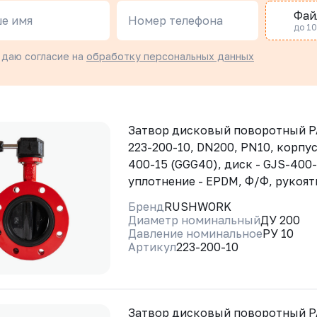
Фай
е имя
Номер телефона
до 10 
 даю согласие на
обработку персональных данных
Затвор дисковый поворотный 
223-200-10, DN200, PN10, корпус
400-15 (GGG40), диск - GJS-400-
уплотнение - EPDM, Ф/Ф, рукоят
Бренд
RUSHWORK
Диаметр номинальный
ДУ 200
Давление номинальное
РУ 10
Артикул
223-200-10
Затвор дисковый поворотный 