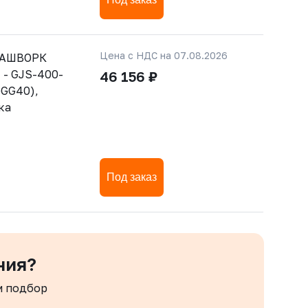
Цена с НДС на 07.08.2026
РАШВОРК
 - GJS-400-
46 156 ₽
GGG40),
ка
Под заказ
ния?
м подбор