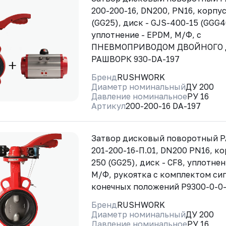
200-200-16, DN200, PN16, корпус
(GG25), диск - GJS-400-15 (GGG4
уплотнение - EPDM, М/Ф, с
ПНЕВМОПРИВОДОМ ДВОЙНОГО
РАШВОРК 930-DA-197
Бренд
RUSHWORK
Диаметр номинальный
ДУ 200
Давление номинальное
РУ 16
Артикул
200-200-16 DA-197
Затвор дисковый поворотный 
201-200-16-П.01, DN200 PN16, ко
250 (GG25), диск - CF8, уплотне
М/Ф, рукоятка с комплектом си
конечных положений Р9300-0-0
Бренд
RUSHWORK
Диаметр номинальный
ДУ 200
Давление номинальное
РУ 16