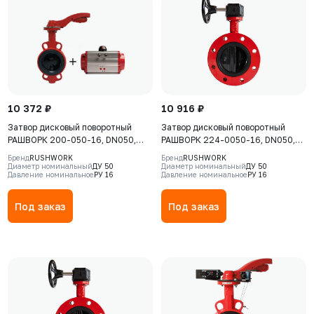
10 372 ₽
10 916 ₽
Затвор дисковый поворотный
Затвор дисковый поворотный
РАШВОРК 200-050-16, DN050,
РАШВОРК 224-0050-16, DN050,
PN16, корпус - GJL-250 (GG25),
PN16, GGG40 / GGG40 / EPDM, Ф/
Бренд
RUSHWORK
Бренд
RUSHWORK
диск - GJS-400-15 (GGG40),
Ф, рукоятка, квадрат 9х9
Диаметр номинальный
ДУ 50
Диаметр номинальный
ДУ 50
Давление номинальное
РУ 16
Давление номинальное
РУ 16
уплотнение - EPDM, М/Ф, с
ПНЕВМОПРИВОДОМ ДВОЙНОГО
ДЕЙСТВИЯ РАШВОРК 930-DA-
Под заказ
Под заказ
0024