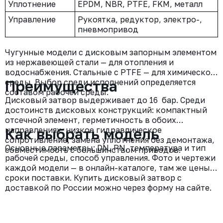
Уплотнение
EPDM, NBR, PTFE, FKM, металл
Управление
Рукоятка, редуктор, электро-,
пневмопривод
Чугунные модели с дисковым запорным элементом
из нержавеющей стали — для отопления и
водоснабжения. Стальные с PTFE — для химической
среды. Выбор среди исполнений определяется
Преимущества
составом рабочей среды.
Дисковый затвор выдерживает до 16 бар. Среди
достоинств дисковых конструкций: компактный
отсечной элемент, герметичность в обоих
направлениях, низкое гидравлическое
Как выбрать модель
сопротивление, замена уплотнения без демонтажа,
Основные параметры: DN, PN, температура и тип
совместимость с большинством приводов.
рабочей среды, способ управления. Фото и чертежи
каждой модели — в онлайн-каталоге, там же цены и
сроки поставки. Купить дисковый затвор с
доставкой по России можно через форму на сайте.