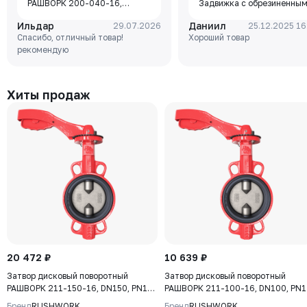
РАШВОРК 200-040-16,
Задвижка с обрезиненны
DN040, PN16, корпус - GJL-
клином Rushwork, корпус-
Ильдар
Даниил
29.07.2026
25.12.2025 16
250 (GG25), диск - GJS-400-
чугун, клин-EPDM,
Спасибо, отличный товар!
Хороший товар
15 (GGG40), уплотнение -
Tmax=110°C Ф/Ф
рекомендую
EPDM, М/Ф, рукоятка
Хиты продаж
20 472 ₽
10 639 ₽
Затвор дисковый поворотный
Затвор дисковый поворотный
РАШВОРК 211-150-16, DN150, PN16,
РАШВОРК 211-100-16, DN100, PN1
корпус - GJL-250 (GG25), диск -
корпус - GJL-250 (GG25), диск -
Бренд
RUSHWORK
Бренд
RUSHWORK