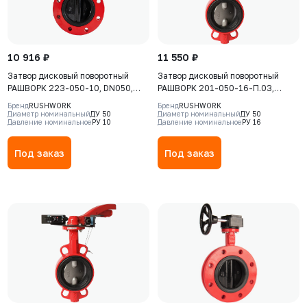
10 916 ₽
11 550 ₽
Затвор дисковый поворотный
Затвор дисковый поворотный
РАШВОРК 223-050-10, DN050,
РАШВОРК 201-050-16-П.03,
PN10, корпус - Чугун GJS-400-15
DN050, PN16, корпус - GJL-250
Бренд
RUSHWORK
Бренд
RUSHWORK
(GGG40), диск - GJS-400-15
(GG25), диск - CF8, уплотнение -
Диаметр номинальный
ДУ 50
Диаметр номинальный
ДУ 50
Давление номинальное
РУ 10
Давление номинальное
РУ 16
(GGG40), уплотнение - EPDM, Ф/
EPDM, М/Ф, рукоятка с
Ф, рукоятка
комплектом сигнализаторов
конечных положений Р9300-0-0-
Под заказ
Под заказ
М6