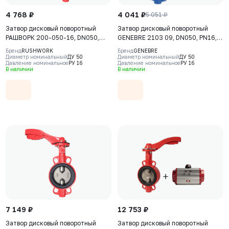
4 768 ₽
4 041 ₽
5 051 ₽
Затвор дисковый поворотный
Затвор дисковый поворотный
РАШВОРК 200-050-16, DN050,
GENEBRE 2103 09, DN050, PN16,
PN16, корпус - GJL-250 (GG25),
корпус - GJL-200 (GG20), диск -
Бренд
RUSHWORK
Бренд
GENEBRE
диск - GJS-400-15 (GGG40),
GJS-400-15 (GGG40), уплотнение
Диаметр номинальный
ДУ 50
Диаметр номинальный
ДУ 50
Давление номинальное
РУ 16
Давление номинальное
РУ 16
уплотнение - EPDM, М/Ф,
- EPDM, М/Ф, рукоятка
В наличии
В наличии
рукоятка
7 149 ₽
12 753 ₽
Затвор дисковый поворотный
Затвор дисковый поворотный