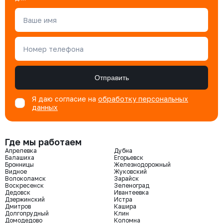
Ваше имя
Номер телефона
Отправить
Я даю согласие на
обработку персональных
данных
Где мы работаем
Апрелевка
Дубна
Балашиха
Егорьевск
Бронницы
Железнодорожный
Видное
Жуковский
Волоколамск
Зарайск
Воскресенск
Зеленоград
Дедовск
Ивантеевка
Дзержинский
Истра
Дмитров
Кашира
Долгопрудный
Клин
Домодедово
Коломна