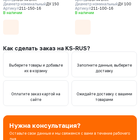
CF8, уплотнение - NBR, М/Ф,
CF8, уплотнение - NBR, М/Ф,
Диаметр номинальный
ДУ 150
Диаметр номинальный
ДУ 100
рукоятка
Артикул
211-150-16
рукоятка
Артикул
211-100-16
В наличии
В наличии
Как сделать заказ на KS-RUS?
Выберите товары и добавьте
Заполните данные, выберите
их в корзину
доставку
Оплатите заказ картой на
Ожидайте доставку с вашими
сайте
товарами
Нужна консультация?
Оставьте свои данные и мы свяжемся с вами в течение рабочего
дня