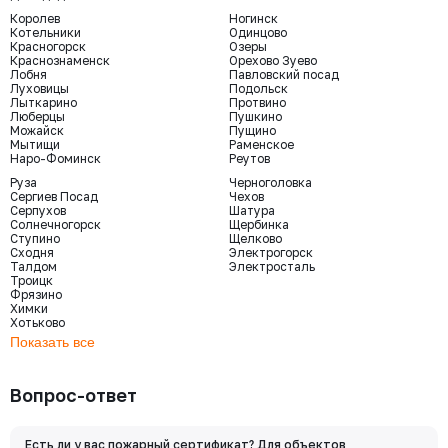
Королев
Ногинск
Котельники
Одинцово
Красногорск
Озеры
Краснознаменск
Орехово Зуево
Лобня
Павловский посад
Луховицы
Подольск
Лыткарино
Протвино
Люберцы
Пушкино
Можайск
Пущино
Мытищи
Раменское
Наро-Фоминск
Реутов
Руза
Черноголовка
Сергиев Посад
Чехов
Серпухов
Шатура
Солнечногорск
Щербинка
Ступино
Щелково
Сходня
Электрогорск
Талдом
Электросталь
Троицк
Фрязино
Химки
Хотьково
Показать все
Вопрос-ответ
Есть ли у вас пожарный сертификат? Для объектов