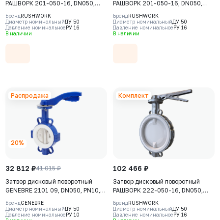
РАШВОРК 201-050-16, DN050,
РАШВОРК 201-050-16, DN050,
PN16, корпус - GJL-250 (GG25),
PN16, корпус - GJL-250 (GG25),
Бренд
RUSHWORK
Бренд
RUSHWORK
диск - AISI304 (CF8), уплотнение
диск - AISI304 (CF8), уплотнение
Диаметр номинальный
ДУ 50
Диаметр номинальный
ДУ 50
Давление номинальное
РУ 16
Давление номинальное
РУ 16
- EPDM, М/Ф, рукоятка
- EPDM, М/Ф, с
В наличии
В наличии
ПНЕВМОПРИВОДОМ ДВОЙНОГО
ДЕЙСТВИЯ РАШВОРК 930-DA-
0024
Распродажа
Комплект
20%
32 812 ₽
102 466 ₽
41 015 ₽
Затвор дисковый поворотный
Затвор дисковый поворотный
GENEBRE 2101 09, DN050, PN10,
РАШВОРК 222-050-16, DN050,
корпус - GJS-400-15 (GGG40),
PN16, корпус - CF8M, диск -
Бренд
GENEBRE
Бренд
RUSHWORK
диск - CF8M (AISI316),
CF8M+PTFE, уплотнение - PTFE,
Диаметр номинальный
ДУ 50
Диаметр номинальный
ДУ 50
Давление номинальное
РУ 10
Давление номинальное
РУ 16
уплотнение - PTFE, М/Ф,
М/Ф, рукоятка