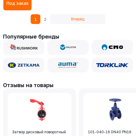
сигнализаторов конечных
Под заказ
положений Р9300-0-0-02
1
2
Вперёд
Популярные бренды
Отзывы на товары
Затвор дисковый поворотный
101-040-16 DN40 PN16