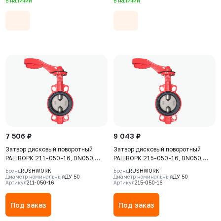
В наличии
В наличии
рукоятка
7 506 ₽
9 043 ₽
Затвор дисковый поворотный
Затвор дисковый поворотный
РАШВОРК 211-050-16, DN050,
РАШВОРК 215-050-16, DN050,
PN16, корпус - GJL-250 (GG25),
PN16, корпус - GJL-250 (GG25),
Бренд
RUSHWORK
Бренд
RUSHWORK
диск - CF8, уплотнение - NBR, М/
диск - CF8, уплотнение - VITON,
Диаметр номинальный
ДУ 50
Диаметр номинальный
ДУ 50
Артикул
211-050-16
Артикул
215-050-16
Ф, рукоятка
М/Ф, рукоятка
Под заказ
Под заказ