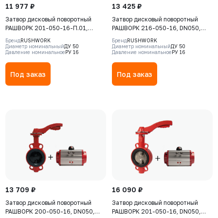
11 977 ₽
13 425 ₽
Затвор дисковый поворотный
Затвор дисковый поворотный
РАШВОРК 201-050-16-П.01,
РАШВОРК 216-050-16, DN050,
DN050, PN16, корпус - GJL-250
PN16, корпус - GJL-250 (GG25),
Бренд
RUSHWORK
Бренд
RUSHWORK
(GG25), диск - CF8, уплотнение -
диск - GJS-400-15 (GGG40),
Диаметр номинальный
ДУ 50
Диаметр номинальный
ДУ 50
Давление номинальное
РУ 16
Давление номинальное
РУ 16
EPDM, М/Ф, рукоятка с
уплотнение - EPDM, Ф/Ф,
комплектом сигнализаторов
редуктор
конечных положений Р9300-0-0-
Под заказ
Под заказ
М5
13 709 ₽
16 090 ₽
Затвор дисковый поворотный
Затвор дисковый поворотный
РАШВОРК 200-050-16, DN050,
РАШВОРК 201-050-16, DN050,