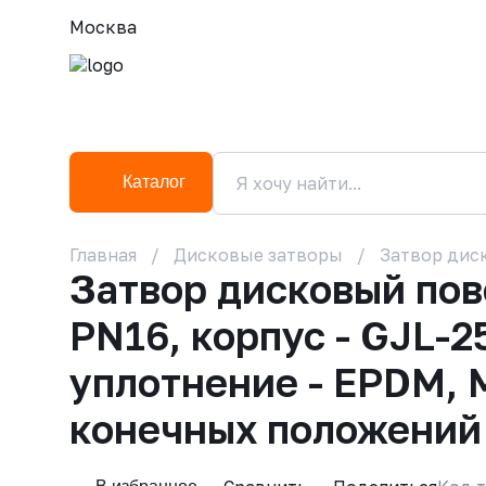
Москва
Каталог
Главная
Дисковые затворы
Затвор диск
Затвор дисковый по
PN16, корпус - GJL-2
уплотнение - EPDM, 
конечных положений