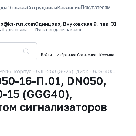
нды
Отзывы
Сотрудники
Вакансии
Покупателям
fo@ks-rus.com
Одинцово, Внуковская 9, пав. 31
ail для связи
Пункт выдачи заказов
Войти
Избранное
Сравнение
Корзина
16, корпус - GJL-250 (GG25), диск - GJS-400-15 (GG
50-16-П.01, DN050,
0-15 (GGG40),
том сигнализаторов