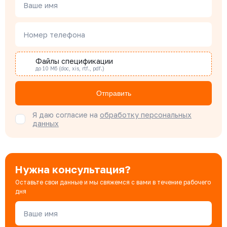
Менеджер по проектным продажам
Ваше имя
Номер телефона
Наталья Гомонова
Специалист отдела снабжения
Файлы спецификации
до 10 Мб (doc, xis, rtf., pdf.)
Бондарюк Евгения
Отправить
Специалист отдела продаж
Я даю согласие на
обработку персональных
данных
Нужна консультация?
Оставьте свои данные и мы свяжемся с вами в течение рабочего
дня
Ваше имя