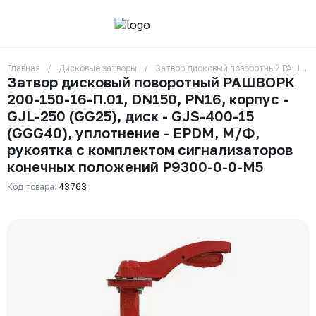
Главная
Дисковые затворы
Затвор дисковый поворотный РАШВОРК
О компании
Затвор дисковый поворотный РАШВОРК
Контакты
200-150-16-П.01, DN150, PN16, корпус -
Бренды
Отзывы
GJL-250 (GG25), диск - GJS-400-15
Сотрудники
(GGG40), уплотнение - EPDM, М/Ф,
Вакансии
рукоятка с комплектом сигнализаторов
Доставка
конечных положений Р9300-0-0-М5
Оплата
Вопрос-ответ
Код товара:
43763
Гарантии
Новости
Реквизиты
+7 (495) 215-24-81
zakaz325@ks-rus.com
Заказать звонок
Email для связи
Одинцово, Внуковская 9, пав. 31
Пункт выдачи заказов