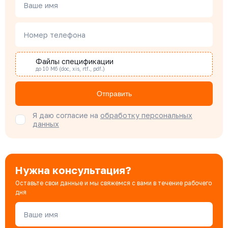
Менеджер по проектным продажам
Ваше имя
Номер телефона
Наталья Гомонова
Специалист отдела снабжения
Файлы спецификации
до 10 Мб (doc, xis, rtf., pdf.)
Бондарюк Евгения
Отправить
Специалист отдела продаж
Я даю согласие на
обработку персональных
данных
Нужна консультация?
Оставьте свои данные и мы свяжемся с вами в течение рабочего
дня
Ваше имя