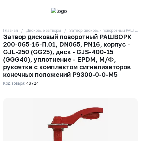
Главная
Дисковые затворы
Затвор дисковый поворотный РАШВОРК
О компании
Затвор дисковый поворотный РАШВОРК
Контакты
200-065-16-П.01, DN065, PN16, корпус -
Бренды
Отзывы
GJL-250 (GG25), диск - GJS-400-15
Сотрудники
(GGG40), уплотнение - EPDM, М/Ф,
Вакансии
рукоятка с комплектом сигнализаторов
Доставка
конечных положений Р9300-0-0-М5
Оплата
Вопрос-ответ
Код товара:
43724
Гарантии
Новости
Реквизиты
+7 (495) 215-24-81
zakaz325@ks-rus.com
Заказать звонок
Email для связи
Одинцово, Внуковская 9, пав. 31
Пункт выдачи заказов