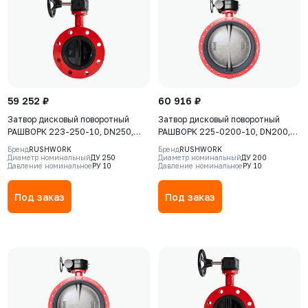
59 252 ₽
60 916 ₽
Затвор дисковый поворотный
Затвор дисковый поворотный
РАШВОРК 223-250-10, DN250,
РАШВОРК 225-0200-10, DN200,
PN10, корпус - Чугун GJS-400-15
PN10, GGG40 / CF8 / EPDM, Ф/Ф,
Бренд
RUSHWORK
Бренд
RUSHWORK
(GGG40), диск - GJS-400-15
редуктор
Диаметр номинальный
ДУ 250
Диаметр номинальный
ДУ 200
Давление номинальное
РУ 10
Давление номинальное
РУ 10
(GGG40), уплотнение - EPDM, Ф/
Ф, рукоятка
Под заказ
Под заказ