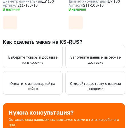
CF8, уплотнение - NBR, М/Ф,
CF8, уплотнение - NBR, М/Ф,
Диаметр номинальный
ДУ 150
Диаметр номинальный
ДУ 100
рукоятка
Артикул
211-150-16
рукоятка
Артикул
211-100-16
В наличии
В наличии
Как сделать заказ на KS-RUS?
Выберите товары и добавьте
Заполните данные, выберите
их в корзину
доставку
Оплатите заказ картой на
Ожидайте доставку с вашими
сайте
товарами
Нужна консультация?
Оставьте свои данные и мы свяжемся с вами в течение рабочего
дня