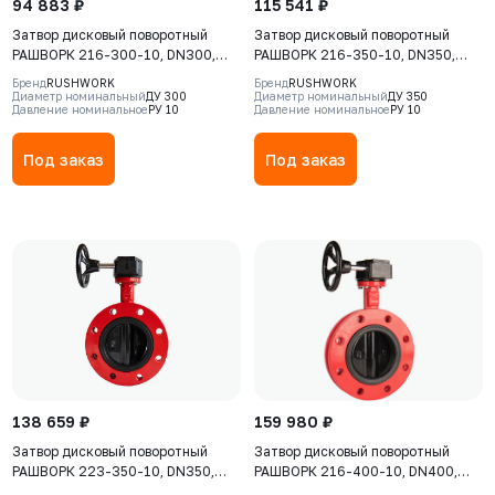
94 883 ₽
115 541 ₽
Затвор дисковый поворотный
Затвор дисковый поворотный
РАШВОРК 216-300-10, DN300,
РАШВОРК 216-350-10, DN350,
PN10, корпус - GJL-250 (GG25),
PN10, корпус - GJL-250 (GG25),
Бренд
RUSHWORK
Бренд
RUSHWORK
диск - GJS-400-15 (GGG40),
диск - GJS-400-15 (GGG40),
Диаметр номинальный
ДУ 300
Диаметр номинальный
ДУ 350
Давление номинальное
РУ 10
Давление номинальное
РУ 10
уплотнение - EPDM, Ф/Ф,
уплотнение - EPDM, Ф/Ф,
редуктор
редуктор
Под заказ
Под заказ
138 659 ₽
159 980 ₽
Затвор дисковый поворотный
Затвор дисковый поворотный
РАШВОРК 223-350-10, DN350,
РАШВОРК 216-400-10, DN400,
PN10, корпус - Чугун GJS-400-15
PN10, корпус - GJL-250 (GG25),