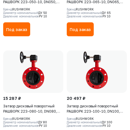
РАШВОРК 223-050-10, DN050,
РАШВОРК 223-065-10, DN065,
PN10, корпус - Чугун GJS-400-15
PN10, корпус - Чугун GJS-400-15
Бренд
RUSHWORK
Бренд
RUSHWORK
(GGG40), диск - GJS-400-15
(GGG40), диск - GJS-400-15
Диаметр номинальный
ДУ 50
Диаметр номинальный
ДУ 65
Давление номинальное
РУ 10
Давление номинальное
РУ 10
(GGG40), уплотнение - EPDM, Ф/
(GGG40), уплотнение - EPDM, Ф/
Ф, рукоятка
Ф, рукоятка
Под заказ
Под заказ
15 287 ₽
20 497 ₽
Затвор дисковый поворотный
Затвор дисковый поворотный
РАШВОРК 223-080-10, DN080,
РАШВОРК 223-100-10, DN100,
PN10, корпус - Чугун GJS-400-15
PN10, корпус - Чугун GJS-400-15
Бренд
RUSHWORK
Бренд
RUSHWORK
(GGG40), диск - GJS-400-15
(GGG40), диск - GJS-400-15
Диаметр номинальный
ДУ 80
Диаметр номинальный
ДУ 100
Давление номинальное
РУ 10
Давление номинальное
РУ 10
(GGG40), уплотнение - EPDM, Ф/
(GGG40), уплотнение - EPDM, Ф/