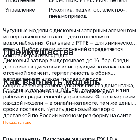
Уплотнение
EPDM, NBR, PTFE, FKM, металл
Управление
Рукоятка, редуктор, электро-,
пневмопривод
Чугунные модели с дисковым запорным элементом
из нержавеющей стали — для отопления и
водоснабжения. Стальные с PTFE — для химической
среды. Выбор среди исполнений определяется
Преимущества
составом рабочей среды.
Дисковый затвор выдерживает до 16 бар. Среди
достоинств дисковых конструкций: компактный
отсечной элемент, герметичность в обоих
направлениях, низкое гидравлическое
Как выбрать модель
сопротивление, замена уплотнения без демонтажа,
Основные параметры: DN, PN, температура и тип
совместимость с большинством приводов.
рабочей среды, способ управления. Фото и чертежи
каждой модели — в онлайн-каталоге, там же цены и
сроки поставки. Купить дисковый затвор с
доставкой по России можно через форму на сайте.
Где получить Дисковые затворы РУ 10 в