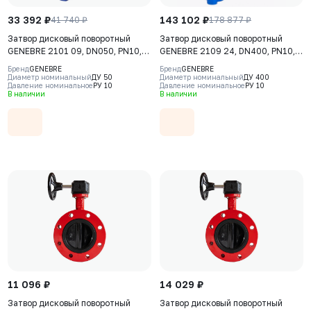
33 392 ₽
143 102 ₽
41 740 ₽
178 877 ₽
Затвор дисковый поворотный
Затвор дисковый поворотный
GENEBRE 2101 09, DN050, PN10,
GENEBRE 2109 24, DN400, PN10,
корпус - GJS-400-15 (GGG40),
корпус - GJL-200 (GG20), диск -
Бренд
GENEBRE
Бренд
GENEBRE
диск - CF8M (AISI316),
CF8M (AISI316), уплотнение -
Диаметр номинальный
ДУ 50
Диаметр номинальный
ДУ 400
Давление номинальное
РУ 10
Давление номинальное
РУ 10
уплотнение - PTFE, М/Ф,
EPDM, М/Ф, редуктор
В наличии
В наличии
рукоятка
11 096 ₽
14 029 ₽
Затвор дисковый поворотный
Затвор дисковый поворотный