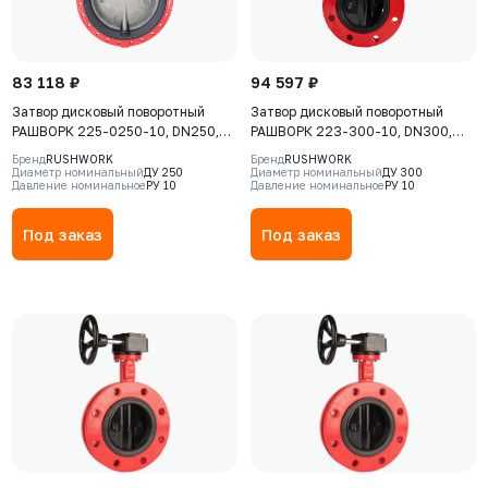
83 118 ₽
94 597 ₽
Затвор дисковый поворотный
Затвор дисковый поворотный
РАШВОРК 225-0250-10, DN250,
РАШВОРК 223-300-10, DN300,
PN10, GGG40 / CF8 / EPDM, Ф/Ф,
PN10, корпус - Чугун GJS-400-15
Бренд
RUSHWORK
Бренд
RUSHWORK
редуктор
(GGG40), диск - GJS-400-15
Диаметр номинальный
ДУ 250
Диаметр номинальный
ДУ 300
Давление номинальное
РУ 10
Давление номинальное
РУ 10
(GGG40), уплотнение - EPDM, Ф/
Ф, редуктор
Под заказ
Под заказ