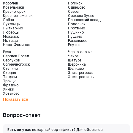
Королев
Ногинск
Котельники
Одинцово
Красногорск
Озеры
Краснознаменск
Орехово Зуево
Лобня
Павловский посад
Луховицы
Подольск
Лыткарино
Протвино
Люберцы
Пушкино
Можайск
Пущино
Мытищи
Раменское
Наро-Фоминск
Реутов
Руза
Черноголовка
Сергиев Посад
Чехов
Серпухов
Шатура
Солнечногорск
Щербинка
Ступино
Щелково
Сходня
Электрогорск
Талдом
Электросталь
Троицк
Фрязино
Химки
Хотьково
Показать все
Вопрос-ответ
Есть ли у вас пожарный сертификат? Для объектов