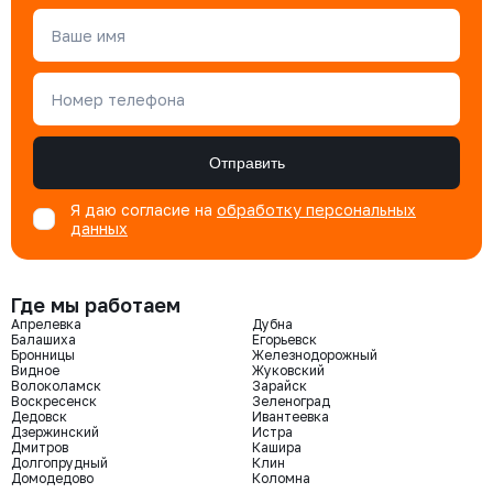
Ваше имя
Номер телефона
Отправить
Я даю согласие на
обработку персональных
данных
Где мы работаем
Апрелевка
Дубна
Балашиха
Егорьевск
Бронницы
Железнодорожный
Видное
Жуковский
Волоколамск
Зарайск
Воскресенск
Зеленоград
Дедовск
Ивантеевка
Дзержинский
Истра
Дмитров
Кашира
Долгопрудный
Клин
Домодедово
Коломна