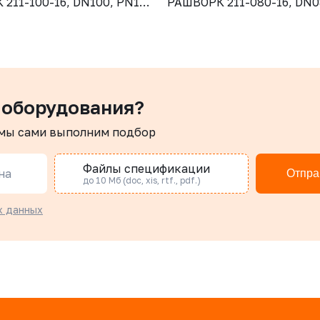
211-100-16, DN100, PN16,
РАШВОРК 211-080-16, DN0
GJL-250 (GG25), диск -
корпус - GJL-250 (GG25), 
отнение - NBR, М/Ф,
CF8, уплотнение - NBR, М
рукоятка
 оборудования?
 мы сами выполним подбор
Файлы спецификации
на
Отпра
до 10 Мб (doc, xis, rtf., pdf.)
х данных