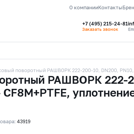
О компании
Контакты
Бре
+7 (495) 215-24-81
in
Заказать звонок
Em
ковый поворотный РАШВОРК 222-200-10, DN200, PN10, к
воротный РАШВОРК 222-2
- CF8M+PTFE, уплотнение
овара:
43919