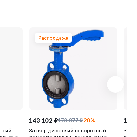
Распродажа
Р
143 102 ₽
11 0
178 877 ₽
20%
тный
Затвор дисковый поворотный
Затв