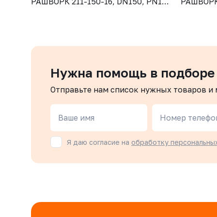
РАШВОРК 211-150-16, DN150, PN16,
РАШВОРК 
корпус - GJL-250 (GG25), диск -
корпус - 
CF8, уплотнение - NBR, М/Ф,
CF8, упл
рукоятка
рукоятка
Нужна помощь в подборе
Отправьте нам список нужных товаров и
Ваше имя
Номер телефо
Я даю согласие на
обработку персональны