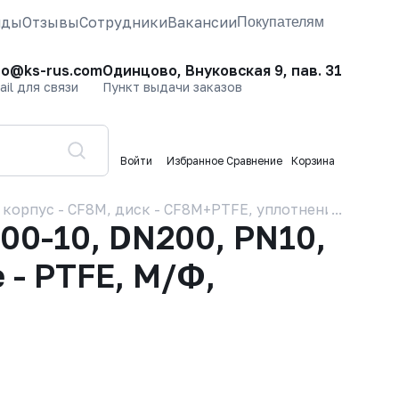
нды
Отзывы
Сотрудники
Вакансии
Покупателям
fo@ks-rus.com
Одинцово, Внуковская 9, пав. 31
ail для связи
Пункт выдачи заказов
Войти
Избранное
Сравнение
Корзина
орпус - CF8M, диск - CF8M+PTFE, уплотнение - PTFE,
00-10, DN200, PN10,
 - PTFE, М/Ф,