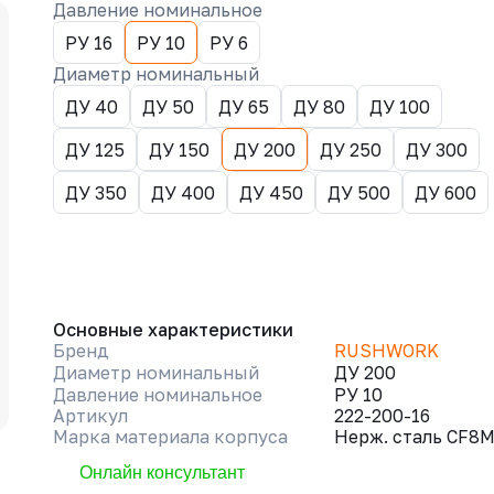
Давление номинальное
РУ 16
РУ 10
РУ 6
Диаметр номинальный
ДУ 40
ДУ 50
ДУ 65
ДУ 80
ДУ 100
ДУ 125
ДУ 150
ДУ 200
ДУ 250
ДУ 300
ДУ 350
ДУ 400
ДУ 450
ДУ 500
ДУ 600
Основные характеристики
Бренд
RUSHWORK
Диаметр номинальный
ДУ 200
Давление номинальное
РУ 10
Артикул
222-200-16
Марка материала корпуса
Нерж. сталь CF8
Онлайн консультант