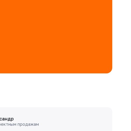
сандр
оектным продажам