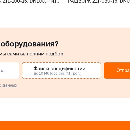
211-100-16, DN100, PN16,
РАШВОРК 211-080-16, DN0
GJL-250 (GG25), диск -
корпус - GJL-250 (GG25), 
отнение - NBR, М/Ф,
CF8, уплотнение - NBR, М
рукоятка
 оборудования?
 мы сами выполним подбор
Файлы спецификации
на
Отпра
до 10 Мб (doc, xis, rtf., pdf.)
х данных