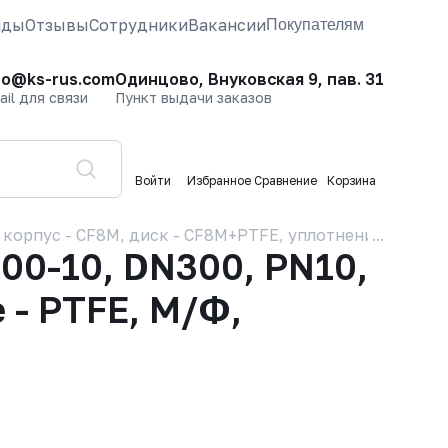
нды
Отзывы
Сотрудники
Вакансии
Покупателям
fo@ks-rus.com
Одинцово, Внуковская 9, пав. 31
ail для связи
Пункт выдачи заказов
Войти
Избранное
Сравнение
Корзина
орпус - CF8M, диск - CF8M+PTFE, уплотнение - PTFE,
00-10, DN300, PN10,
 - PTFE, М/Ф,