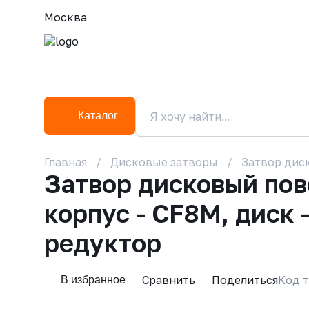
Москва
Каталог
Главная
Дисковые затворы
Затвор дис
Затвор дисковый по
корпус - CF8M, диск 
редуктор
Сравнить
Поделиться
Код т
В избранное