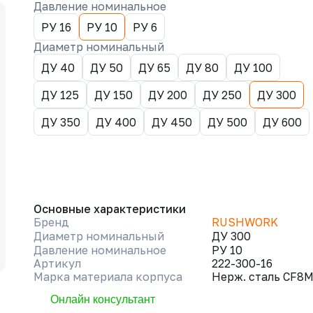
Давление номинальное
РУ 16
РУ 10
РУ 6
Диаметр номинальный
ДУ 40
ДУ 50
ДУ 65
ДУ 80
ДУ 100
ДУ 125
ДУ 150
ДУ 200
ДУ 250
ДУ 300
ДУ 350
ДУ 400
ДУ 450
ДУ 500
ДУ 600
Основные характеристики
Бренд
RUSHWORK
Диаметр номинальный
ДУ 300
Давление номинальное
РУ 10
Артикул
222-300-16
Марка материала корпуса
Нерж. сталь CF8
Онлайн консультант