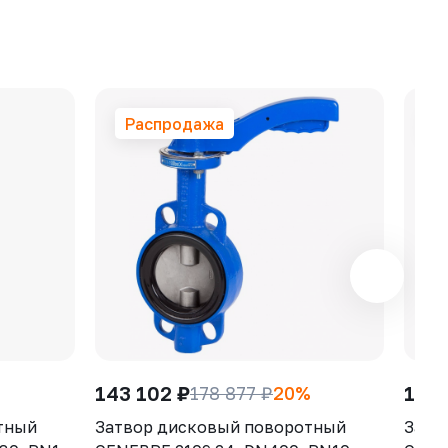
Распродажа
Р
143 102 ₽
11 0
178 877 ₽
20%
тный
Затвор дисковый поворотный
Затв