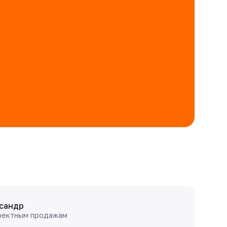
сандр
оектным продажам