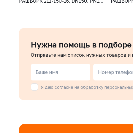
РАШВОРК 211-150-16, DN150, PN16,
РАШВОРК 
корпус - GJL-250 (GG25), диск -
корпус - 
CF8, уплотнение - NBR, М/Ф,
CF8, упл
рукоятка
рукоятка
Нужна помощь в подборе
Отправьте нам список нужных товаров и
Ваше имя
Номер телефо
Я даю согласие на
обработку персональны