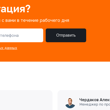
тация?
 с вами в течение рабочего дня
телефона
Отправить
ых данных
Чердаков Алек
Менеджер по пр