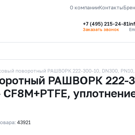
О компании
Контакты
Бре
+7 (495) 215-24-81
in
Заказать звонок
Em
ковый поворотный РАШВОРК 222-300-10, DN300, PN10, к
воротный РАШВОРК 222-3
- CF8M+PTFE, уплотнение
овара:
43921