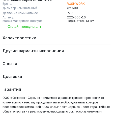
Бренд
RUSHWORK
Диаметр номинальный
ДУ 600
Давление номинальное
РУ 6
Артикул
222-600-16
Марка материала корпуса
Нерж. сталь CF8M
Онлайн консультант
Характеристики
Другие варианты исполнения
Бренд
RUSHWORK
Диаметр номинальный
ДУ 600
Давление номинальное
РУ 6
Оплата
Артикул
222-600-16
Марка материала корпуса
Нерж. сталь CF8M
222-150-16
Марка материала уплотнения
PTFE
Давление номинальное
Диаметр номинальный
Наличие
Доставка
запирающего элемента
Важно: Отгрузка товара производится после 100%
РУ 16
ДУ 150
Есть
Страна
Россия
Тип присоединения
Межфланцевый (PN16)
оплаты и зачисления средств на расчетный счет
Цена с НДС
Купить
Тип управления
Редуктор
366 033 ₽
Гарантия
ООО «Комплект Сервис».
Тип арматуры
Затвор дисковый
ООО «Комплект Сервис» принимает и рассматривает претензии от
клиентов по качеству продукции на все оборудование, которое
222-100-16
поставляется компанией. ООО «Комплект Сервис» несет гарантийные
Давление номинальное
Диаметр номинальный
Наличие
РУ 16
ДУ 100
Есть
обязательства на реализуемую продукцию согласно заявленным