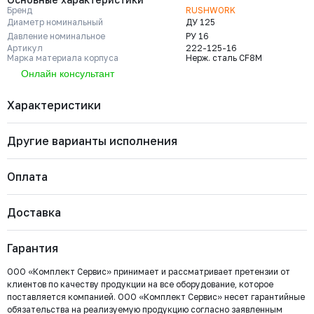
Бренд
RUSHWORK
Диаметр номинальный
ДУ 125
Давление номинальное
РУ 16
Артикул
222-125-16
Марка материала корпуса
Нерж. сталь CF8M
Онлайн консультант
Характеристики
Другие варианты исполнения
Бренд
RUSHWORK
Диаметр номинальный
ДУ 125
Давление номинальное
РУ 16
Оплата
Артикул
222-125-16
Марка материала корпуса
Нерж. сталь CF8M
222-150-16
Марка материала уплотнения
PTFE
Давление номинальное
Диаметр номинальный
Наличие
Доставка
запирающего элемента
Важно: Отгрузка товара производится после 100%
РУ 16
ДУ 150
Есть
Страна
Россия
Тип присоединения
Межфланцевый (PN16)
оплаты и зачисления средств на расчетный счет
Цена с НДС
Купить
Тип управления
Рукоятка
362 970 ₽
Гарантия
ООО «Комплект Сервис».
Тип арматуры
Затвор дисковый
ООО «Комплект Сервис» принимает и рассматривает претензии от
клиентов по качеству продукции на все оборудование, которое
222-100-16
поставляется компанией. ООО «Комплект Сервис» несет гарантийные
Давление номинальное
Диаметр номинальный
Наличие
РУ 16
ДУ 100
Есть
обязательства на реализуемую продукцию согласно заявленным