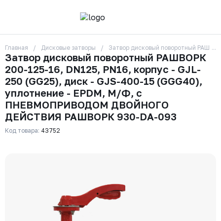
Главная
Дисковые затворы
Затвор дисковый поворотный РАШВОР
О компании
Затвор дисковый поворотный РАШВОРК
Контакты
200-125-16, DN125, PN16, корпус - GJL-
Бренды
Отзывы
250 (GG25), диск - GJS-400-15 (GGG40),
Сотрудники
уплотнение - EPDM, М/Ф, с
Вакансии
ПНЕВМОПРИВОДОМ ДВОЙНОГО
Доставка
ДЕЙСТВИЯ РАШВОРК 930-DA-093
Оплата
Вопрос-ответ
Код товара:
43752
Гарантии
Новости
Реквизиты
+7 (495) 215-24-81
zakaz325@ks-rus.com
Заказать звонок
Email для связи
Одинцово, Внуковская 9, пав. 31
Пункт выдачи заказов