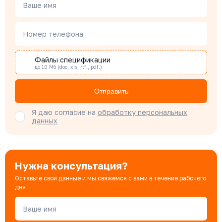
Менеджер по проектным продажам
Ваше имя
Номер телефона
Наталья Гомонова
Специалист отдела снабжения
Файлы спецификации
до 10 Мб (doc, xis, rtf., pdf.)
Бондарюк Евгения
Отправить
Специалист отдела продаж
Я даю согласие на
обработку персональных
данных
Нужна консультация?
Оставьте свои данные и мы свяжемся с вами в течение рабочего
дня
Ваше имя