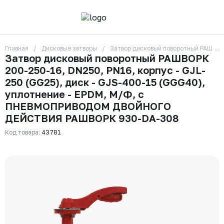
Главная
Дисковые затворы
Затвор дисковый поворотный РАШВОР
О компании
Затвор дисковый поворотный РАШВОРК
Контакты
200-250-16, DN250, PN16, корпус - GJL-
Бренды
Отзывы
250 (GG25), диск - GJS-400-15 (GGG40),
Сотрудники
уплотнение - EPDM, М/Ф, с
Вакансии
ПНЕВМОПРИВОДОМ ДВОЙНОГО
Доставка
ДЕЙСТВИЯ РАШВОРК 930-DA-308
Оплата
Вопрос-ответ
Код товара:
43781
Гарантии
Новости
Реквизиты
+7 (495) 215-24-81
zakaz325@ks-rus.com
Заказать звонок
Email для связи
Одинцово, Внуковская 9, пав. 31
Пункт выдачи заказов