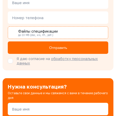
Менеджер по проектным продажам
Ваше имя
Номер телефона
Наталья Гомонова
Специалист отдела снабжения
Файлы спецификации
до 10 Мб (doc, xis, rtf., pdf.)
Бондарюк Евгения
Отправить
Специалист отдела продаж
Я даю согласие на
обработку персональных
данных
Нужна консультация?
Оставьте свои данные и мы свяжемся с вами в течение рабочего
дня
Ваше имя