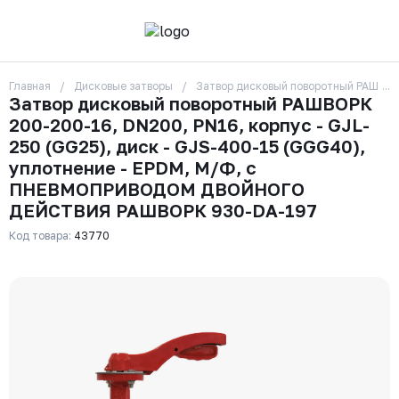
Главная
Дисковые затворы
Затвор дисковый поворотный РАШВОР
О компании
Затвор дисковый поворотный РАШВОРК
Контакты
200-200-16, DN200, PN16, корпус - GJL-
Бренды
Отзывы
250 (GG25), диск - GJS-400-15 (GGG40),
Сотрудники
уплотнение - EPDM, М/Ф, с
Вакансии
ПНЕВМОПРИВОДОМ ДВОЙНОГО
Доставка
ДЕЙСТВИЯ РАШВОРК 930-DA-197
Оплата
Вопрос-ответ
Код товара:
43770
Гарантии
Новости
Реквизиты
+7 (495) 215-24-81
zakaz325@ks-rus.com
Заказать звонок
Email для связи
Одинцово, Внуковская 9, пав. 31
Пункт выдачи заказов