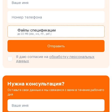
Менеджер по проектным продажам
Ваше имя
Номер телефона
Наталья Гомонова
Специалист отдела снабжения
Файлы спецификации
до 10 Мб (doc, xis, rtf., pdf.)
Бондарюк Евгения
Отправить
Специалист отдела продаж
Я даю согласие на
обработку персональных
данных
Нужна консультация?
Оставьте свои данные и мы свяжемся с вами в течение рабочего
дня
Ваше имя