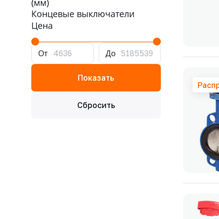
(мм)
Концевые выключатели
Цена
От
До
Расп