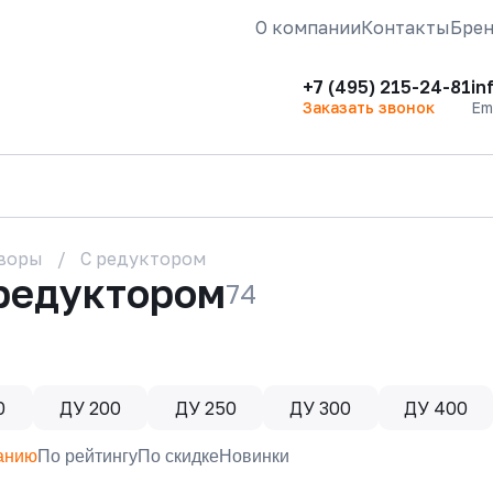
О компании
Контакты
Бре
+7 (495) 215-24-81
in
Заказать звонок
Em
воры
С редуктором
 редуктором
74
0
ДУ 200
ДУ 250
ДУ 300
ДУ 400
анию
По рейтингу
По скидке
Новинки