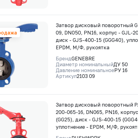
Затвор дисковый поворотный G
родажа
09, DN050, PN16, корпус - GJL-20
диск - GJS-400-15 (GGG40), упло
EPDM, М/Ф, рукоятка
Бренд
GENEBRE
Диаметр номинальный
ДУ 50
Давление номинальное
РУ 16
Артикул
2103 09
Затвор дисковый поворотный 
200-065-16, DN065, PN16, корпус
(GG25), диск - GJS-400-15 (GGG4
уплотнение - EPDM, М/Ф, рукоят