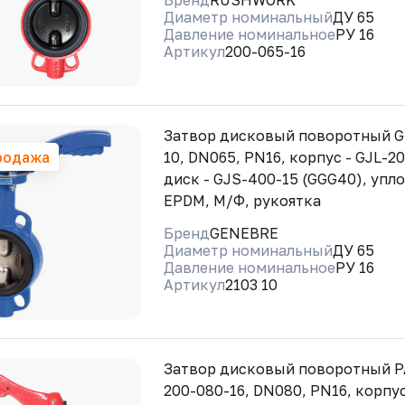
Бренд
RUSHWORK
Диаметр номинальный
ДУ 65
Давление номинальное
РУ 16
Артикул
200-065-16
Затвор дисковый поворотный G
родажа
10, DN065, PN16, корпус - GJL-20
диск - GJS-400-15 (GGG40), упло
EPDM, М/Ф, рукоятка
Бренд
GENEBRE
Диаметр номинальный
ДУ 65
Давление номинальное
РУ 16
Артикул
2103 10
Затвор дисковый поворотный 
200-080-16, DN080, PN16, корпус