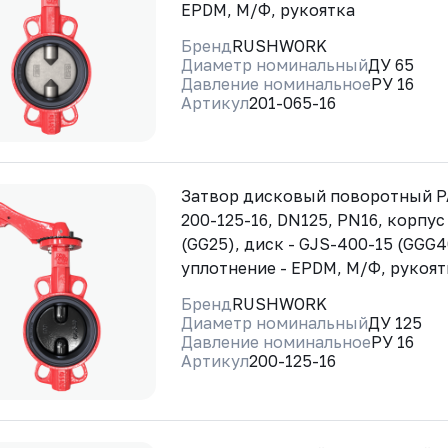
EPDM, М/Ф, рукоятка
Бренд
RUSHWORK
Диаметр номинальный
ДУ 65
Давление номинальное
РУ 16
Артикул
201-065-16
Затвор дисковый поворотный 
200-125-16, DN125, PN16, корпус
(GG25), диск - GJS-400-15 (GGG4
уплотнение - EPDM, М/Ф, рукоят
Бренд
RUSHWORK
Диаметр номинальный
ДУ 125
Давление номинальное
РУ 16
Артикул
200-125-16