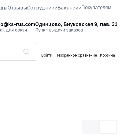
нды
Отзывы
Сотрудники
Вакансии
Покупателям
fo@ks-rus.com
Одинцово, Внуковская 9, пав. 31
ail для связи
Пункт выдачи заказов
Войти
Избранное
Сравнение
Корзина