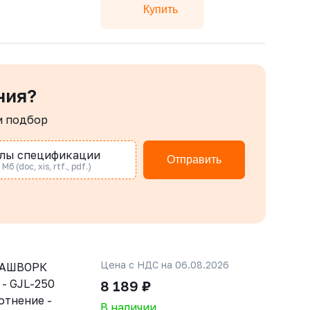
Купить
ния?
м подбор
лы спецификации
Отправить
Мб (doc, xis, rtf., pdf.)
Цена с НДС на 06.08.2026
РАШВОРК
 - GJL-250
8 189 ₽
лотнение -
В наличии