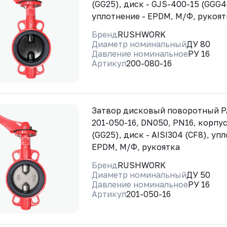
(GG25), диск - GJS-400-15 (GGG4
уплотнение - EPDM, М/Ф, рукоят
Бренд
RUSHWORK
Диаметр номинальный
ДУ 80
Давление номинальное
РУ 16
Артикул
200-080-16
Затвор дисковый поворотный 
201-050-16, DN050, PN16, корпус
(GG25), диск - AISI304 (CF8), уп
EPDM, М/Ф, рукоятка
Бренд
RUSHWORK
Диаметр номинальный
ДУ 50
Давление номинальное
РУ 16
Артикул
201-050-16