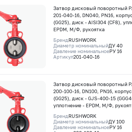
Затвор дисковый поворотный 
201-040-16, DN040, PN16, корпус
(GG25), диск - AISI304 (CF8), уп
EPDM, М/Ф, рукоятка
Бренд
RUSHWORK
Диаметр номинальный
ДУ 40
Давление номинальное
РУ 16
Артикул
201-040-16
Затвор дисковый поворотный 
200-100-16, DN100, PN16, корпус
(GG25), диск - GJS-400-15 (GGG4
уплотнение - EPDM, М/Ф, рукоят
Бренд
RUSHWORK
Диаметр номинальный
ДУ 100
Давление номинальное
РУ 16