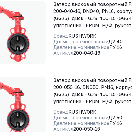
Затвор дисковый поворотный 
200-040-16, DN040, PN16, корпус
(GG25), диск - GJS-400-15 (GGG4
уплотнение - EPDM, М/Ф, рукоят
Бренд
RUSHWORK
Диаметр номинальный
ДУ 40
Давление номинальное
РУ 16
Артикул
200-040-16
Затвор дисковый поворотный 
200-050-16, DN050, PN16, корпус
(GG25), диск - GJS-400-15 (GGG4
уплотнение - EPDM, М/Ф, рукоят
Бренд
RUSHWORK
Диаметр номинальный
ДУ 50
Давление номинальное
РУ 16
Артикул
200-050-16