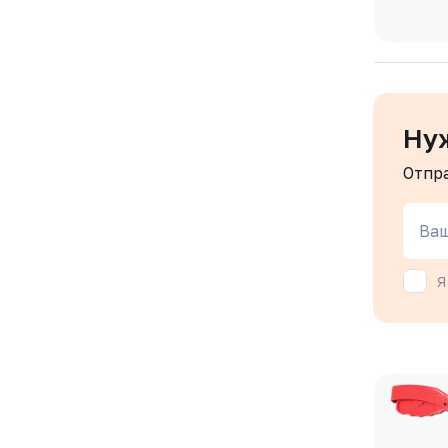
Ну
Отпр
Ваш
Я