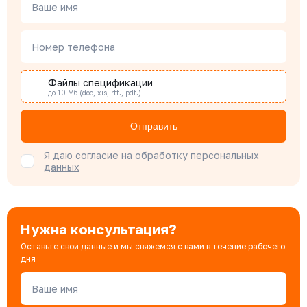
Менеджер по проектным продажам
Ваше имя
Номер телефона
Наталья Гомонова
Специалист отдела снабжения
Файлы спецификации
до 10 Мб (doc, xis, rtf., pdf.)
Бондарюк Евгения
Отправить
Специалист отдела продаж
Я даю согласие на
обработку персональных
данных
Нужна консультация?
Оставьте свои данные и мы свяжемся с вами в течение рабочего
дня
Ваше имя