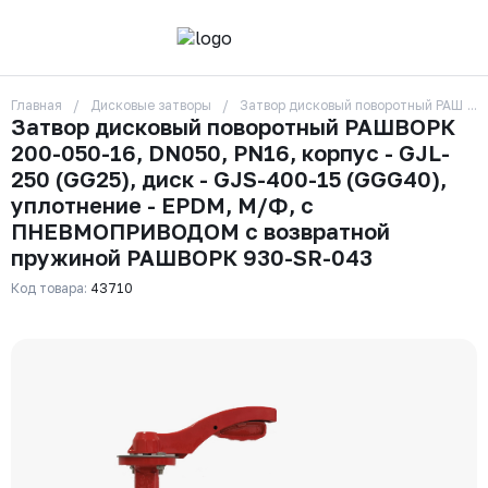
Главная
Дисковые затворы
Затвор дисковый поворотный РАШВОР
О компании
Затвор дисковый поворотный РАШВОРК
Контакты
200-050-16, DN050, PN16, корпус - GJL-
Бренды
Отзывы
250 (GG25), диск - GJS-400-15 (GGG40),
Сотрудники
уплотнение - EPDM, М/Ф, с
Вакансии
ПНЕВМОПРИВОДОМ с возвратной
Доставка
пружиной РАШВОРК 930-SR-043
Оплата
Вопрос-ответ
Код товара:
43710
Гарантии
Новости
Реквизиты
+7 (495) 215-24-81
zakaz325@ks-rus.com
Заказать звонок
Email для связи
Одинцово, Внуковская 9, пав. 31
Пункт выдачи заказов