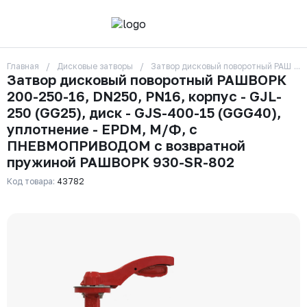
Главная
Дисковые затворы
Затвор дисковый поворотный РАШВОР
О компании
Затвор дисковый поворотный РАШВОРК
Контакты
200-250-16, DN250, PN16, корпус - GJL-
Бренды
Отзывы
250 (GG25), диск - GJS-400-15 (GGG40),
Сотрудники
уплотнение - EPDM, М/Ф, с
Вакансии
ПНЕВМОПРИВОДОМ с возвратной
Доставка
пружиной РАШВОРК 930-SR-802
Оплата
Вопрос-ответ
Код товара:
43782
Гарантии
Новости
Реквизиты
+7 (495) 215-24-81
zakaz325@ks-rus.com
Заказать звонок
Email для связи
Одинцово, Внуковская 9, пав. 31
Пункт выдачи заказов