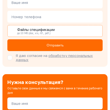
Менеджер по проектным продажам
Ваше имя
Номер телефона
Наталья Гомонова
Специалист отдела снабжения
Файлы спецификации
до 10 Мб (doc, xis, rtf., pdf.)
Бондарюк Евгения
Отправить
Специалист отдела продаж
Я даю согласие на
обработку персональных
данных
Нужна консультация?
Оставьте свои данные и мы свяжемся с вами в течение рабочего
дня
Ваше имя