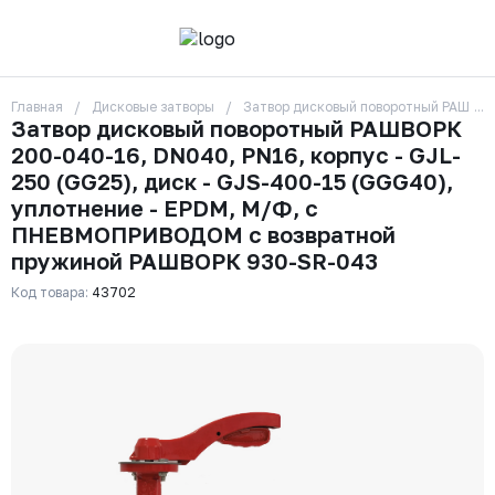
Главная
Дисковые затворы
Затвор дисковый поворотный РАШВОР
О компании
Затвор дисковый поворотный РАШВОРК
Контакты
200-040-16, DN040, PN16, корпус - GJL-
Бренды
Отзывы
250 (GG25), диск - GJS-400-15 (GGG40),
Сотрудники
уплотнение - EPDM, М/Ф, с
Вакансии
ПНЕВМОПРИВОДОМ с возвратной
Доставка
пружиной РАШВОРК 930-SR-043
Оплата
Вопрос-ответ
Код товара:
43702
Гарантии
Новости
Реквизиты
+7 (495) 215-24-81
zakaz325@ks-rus.com
Заказать звонок
Email для связи
Одинцово, Внуковская 9, пав. 31
Пункт выдачи заказов