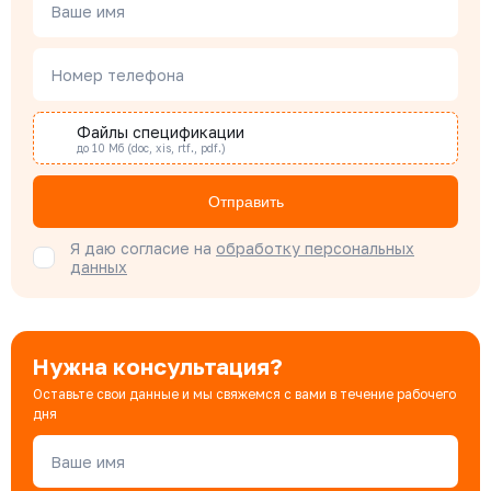
Менеджер по проектным продажам
Ваше имя
Номер телефона
Наталья Гомонова
Специалист отдела снабжения
Файлы спецификации
до 10 Мб (doc, xis, rtf., pdf.)
Бондарюк Евгения
Отправить
Специалист отдела продаж
Я даю согласие на
обработку персональных
данных
Нужна консультация?
Оставьте свои данные и мы свяжемся с вами в течение рабочего
дня
Ваше имя