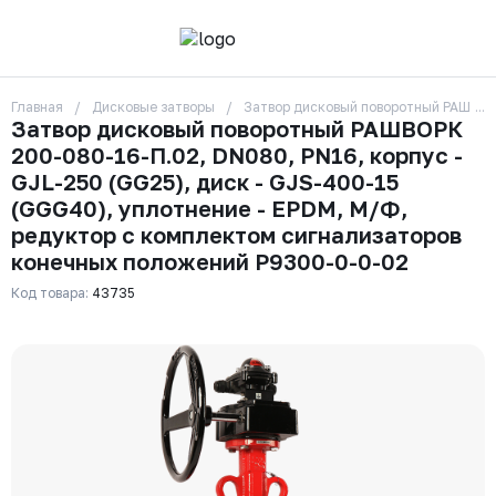
Главная
Дисковые затворы
Затвор дисковый поворотный РАШВОРК
О компании
Затвор дисковый поворотный РАШВОРК
Контакты
200-080-16-П.02, DN080, PN16, корпус -
Бренды
Отзывы
GJL-250 (GG25), диск - GJS-400-15
Сотрудники
(GGG40), уплотнение - EPDM, М/Ф,
Вакансии
редуктор с комплектом сигнализаторов
Доставка
конечных положений Р9300-0-0-02
Оплата
Вопрос-ответ
Код товара:
43735
Гарантии
Новости
Реквизиты
+7 (495) 215-24-81
zakaz325@ks-rus.com
Заказать звонок
Email для связи
Одинцово, Внуковская 9, пав. 31
Пункт выдачи заказов