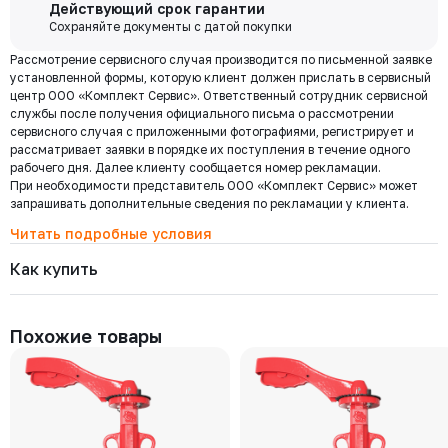
Бесплатная
Действующий срок гарантии
доставка по
Сохраняйте документы с датой покупки
Мы используем ЭДО Контур.Диадок.
Москве и
Рассмотрение сервисного случая производится по письменной заявке
Обмен документами через Диадок это обмен и подписание
области при
установленной формы, которую клиент должен прислать в сервисный
любых документов без дублирования на бумаге. Приглашаем Вас
центр ООО «Комплект Сервис». Ответственный сотрудник сервисной
приступить к работе по обмену документами в электронном
заказе от 30
службы после получения официального письма о рассмотрении
виде.
000 ₽
сервисного случая с приложенными фотографиями, регистрирует и
Подробнее
рассматривает заявки в порядке их поступления в течение одного
рабочего дня. Далее клиенту сообщается номер рекламации.
При необходимости представитель ООО «Комплект Сервис» может
Региональная доставка
запрашивать дополнительные сведения по рекламации у клиента.
Мы стремимся сократить издержки по доставке заказов для наших
клиентов!
Читать подробные условия
Поэтому предлагаем бесплатно доставить Ваш товар до ТК в г.
Как купить
Москве. Условия доставки до терминалов ТК в других городах
уточняйте у менеджера.
Стоимость доставки зависит от тарифов транспортной компании, веса,
габаритов и конечного пункта назначения. Услуги по доставке от
Похожие товары
терминала ТК оплачиваются отдельно.
Самовывоз
Осуществляется с
8:00 до 17:30 после полной оплаты заказа и по
Выберите товары и добавьте
Заполните данные, выберите
предварительной договоренности с менеджером. Важно: Ваш
их в корзину
доставку
представитель должен иметь надлежаще заполненную доверенность