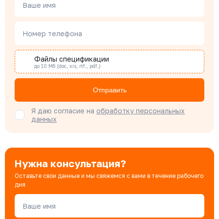
Менеджер по проектным продажам
Ваше имя
Номер телефона
Наталья Гомонова
Специалист отдела снабжения
Файлы спецификации
до 10 Мб (doc, xis, rtf., pdf.)
Бондарюк Евгения
Отправить
Специалист отдела продаж
Я даю согласие на
обработку персональных
данных
Нужна консультация?
Оставьте свои данные и мы свяжемся с вами в течение рабочего
дня
Ваше имя