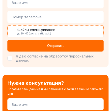
Менеджер по проектным продажам
Ваше имя
Номер телефона
Наталья Гомонова
Специалист отдела снабжения
Файлы спецификации
до 10 Мб (doc, xis, rtf., pdf.)
Бондарюк Евгения
Отправить
Специалист отдела продаж
Я даю согласие на
обработку персональных
данных
Нужна консультация?
Оставьте свои данные и мы свяжемся с вами в течение рабочего
дня
Ваше имя