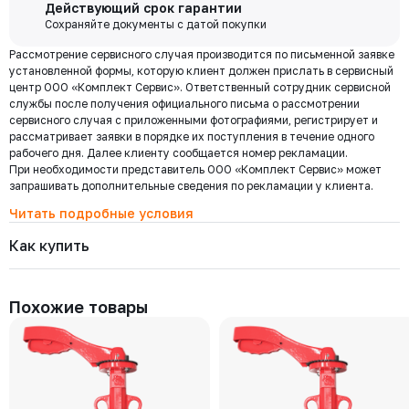
Бесплатная
Давление номинальное
Диаметр номинальный
Наличие
Действующий срок гарантии
РУ 16
ДУ 80
Нет
доставка по
Сохраняйте документы с датой покупки
Мы используем ЭДО Контур.Диадок.
Цена с НДС
Москве и
Под заказ
14 366 ₽
Рассмотрение сервисного случая производится по письменной заявке
Обмен документами через Диадок это обмен и подписание
области при
установленной формы, которую клиент должен прислать в сервисный
любых документов без дублирования на бумаге. Приглашаем Вас
центр ООО «Комплект Сервис». Ответственный сотрудник сервисной
приступить к работе по обмену документами в электронном
заказе от 30
службы после получения официального письма о рассмотрении
виде.
000 ₽
201-050-16-П.01
сервисного случая с приложенными фотографиями, регистрирует и
Подробнее
Давление номинальное
Диаметр номинальный
Наличие
рассматривает заявки в порядке их поступления в течение одного
РУ 16
ДУ 50
Нет
рабочего дня. Далее клиенту сообщается номер рекламации.
Цена с НДС
При необходимости представитель ООО «Комплект Сервис» может
Под заказ
Региональная доставка
12 072 ₽
запрашивать дополнительные сведения по рекламации у клиента.
Мы стремимся сократить издержки по доставке заказов для наших
клиентов!
Читать подробные условия
Поэтому предлагаем бесплатно доставить Ваш товар до ТК в г.
Как купить
Москве. Условия доставки до терминалов ТК в других городах
уточняйте у менеджера.
Стоимость доставки зависит от тарифов транспортной компании, веса,
габаритов и конечного пункта назначения. Услуги по доставке от
Похожие товары
терминала ТК оплачиваются отдельно.
Самовывоз
Осуществляется с
8:00 до 17:30 после полной оплаты заказа и по
Выберите товары и добавьте
Заполните данные, выберите
предварительной договоренности с менеджером. Важно: Ваш
их в корзину
доставку
представитель должен иметь надлежаще заполненную доверенность