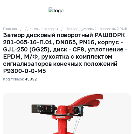
Главная
Дисковые затворы
Затвор дисковый поворотный РАШВОРК
О компании
Затвор дисковый поворотный РАШВОРК
Контакты
201-065-16-П.01, DN065, PN16, корпус -
Бренды
Отзывы
GJL-250 (GG25), диск - CF8, уплотнение -
Сотрудники
EPDM, М/Ф, рукоятка с комплектом
Вакансии
сигнализаторов конечных положений
Доставка
Р9300-0-0-М5
Оплата
Вопрос-ответ
Код товара:
43832
Гарантии
Новости
Реквизиты
+7 (495) 215-24-81
zakaz325@ks-rus.com
Заказать звонок
Email для связи
Одинцово, Внуковская 9, пав. 31
Пункт выдачи заказов