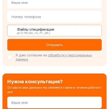
Менеджер по проектным продажам
Ваше имя
Номер телефона
Наталья Гомонова
Специалист отдела снабжения
Файлы спецификации
до 10 Мб (doc, xis, rtf., pdf.)
Бондарюк Евгения
Отправить
Специалист отдела продаж
Я даю согласие на
обработку персональных
данных
Нужна консультация?
Оставьте свои данные и мы свяжемся с вами в течение рабочего
дня
Ваше имя