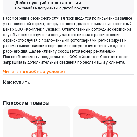
Бесплатная
Давление номинальное
Диаметр номинальный
Наличие
Действующий срок гарантии
РУ 16
ДУ 65
Нет
доставка по
Сохраняйте документы с датой покупки
Мы используем ЭДО Контур.Диадок.
Цена с НДС
Москве и
Под заказ
13 331 ₽
Рассмотрение сервисного случая производится по письменной заявке
Обмен документами через Диадок это обмен и подписание
области при
установленной формы, которую клиент должен прислать в сервисный
любых документов без дублирования на бумаге. Приглашаем Вас
центр ООО «Комплект Сервис». Ответственный сотрудник сервисной
приступить к работе по обмену документами в электронном
заказе от 30
службы после получения официального письма о рассмотрении
виде.
000 ₽
201-050-16-П.01
сервисного случая с приложенными фотографиями, регистрирует и
Подробнее
Давление номинальное
Диаметр номинальный
Наличие
рассматривает заявки в порядке их поступления в течение одного
РУ 16
ДУ 50
Нет
рабочего дня. Далее клиенту сообщается номер рекламации.
Цена с НДС
При необходимости представитель ООО «Комплект Сервис» может
Под заказ
Региональная доставка
12 174 ₽
запрашивать дополнительные сведения по рекламации у клиента.
Мы стремимся сократить издержки по доставке заказов для наших
клиентов!
Читать подробные условия
Поэтому предлагаем бесплатно доставить Ваш товар до ТК в г.
Как купить
Москве. Условия доставки до терминалов ТК в других городах
уточняйте у менеджера.
Стоимость доставки зависит от тарифов транспортной компании, веса,
габаритов и конечного пункта назначения. Услуги по доставке от
Похожие товары
терминала ТК оплачиваются отдельно.
Самовывоз
Осуществляется с
8:00 до 17:30 после полной оплаты заказа и по
Выберите товары и добавьте
Заполните данные, выберите
предварительной договоренности с менеджером. Важно: Ваш
их в корзину
доставку
представитель должен иметь надлежаще заполненную доверенность