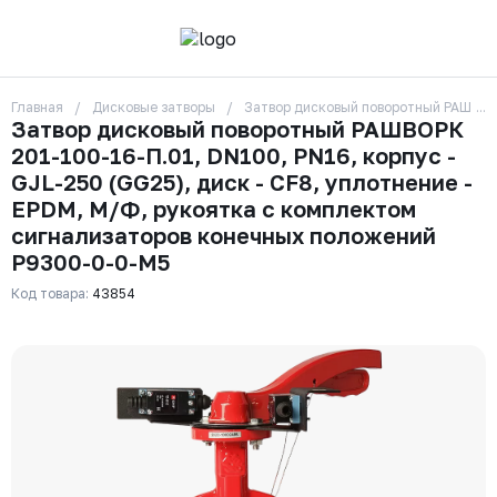
Главная
Дисковые затворы
Затвор дисковый поворотный РАШВОРК
О компании
Затвор дисковый поворотный РАШВОРК
Контакты
201-100-16-П.01, DN100, PN16, корпус -
Бренды
Отзывы
GJL-250 (GG25), диск - CF8, уплотнение -
Сотрудники
EPDM, М/Ф, рукоятка с комплектом
Вакансии
сигнализаторов конечных положений
Доставка
Р9300-0-0-М5
Оплата
Вопрос-ответ
Код товара:
43854
Гарантии
Новости
Реквизиты
+7 (495) 215-24-81
zakaz325@ks-rus.com
Заказать звонок
Email для связи
Одинцово, Внуковская 9, пав. 31
Пункт выдачи заказов