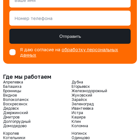
Ваше имя
Номер телефона
Отправить
Я даю согласие на
обработку персональных
данных
Где мы работаем
Апрелевка
Дубна
Балашиха
Егорьевск
Бронницы
Железнодорожный
Видное
Жуковский
Волоколамск
Зарайск
Воскресенск
Зеленоград
Дедовск
Ивантеевка
Дзержинский
Истра
Дмитров
Кашира
Долгопрудный
Клин
Домодедово
Коломна
Королев
Ногинск
Котельники
Одинцово