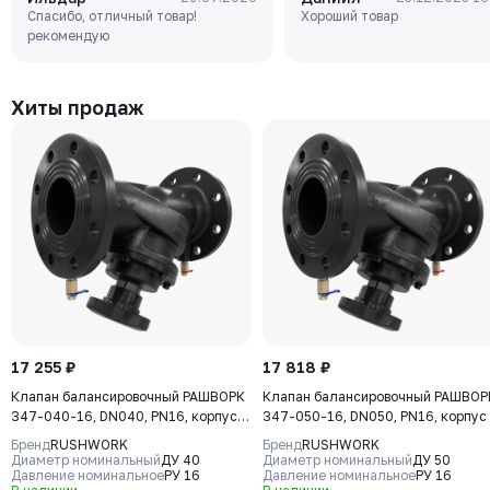
250 (GG25), диск - GJS-400-
чугун, клин-EPDM,
Спасибо, отличный товар!
Хороший товар
15 (GGG40), уплотнение -
Tmax=110°C Ф/Ф
рекомендую
EPDM, М/Ф, рукоятка
Хиты продаж
17 255 ₽
17 818 ₽
Клапан балансировочный РАШВОРК
Клапан балансировочный РАШВОР
347-040-16, DN040, PN16, корпус -
347-050-16, DN050, PN16, корпус 
чугун GJS-400-15 (GGG40), клапан
чугун GJS-400-15 (GGG40), клапа
Бренд
RUSHWORK
Бренд
RUSHWORK
- нерж. сталь CF8, уплотнение -
- нерж. сталь CF8, уплотнение -
Диаметр номинальный
ДУ 40
Диаметр номинальный
ДУ 50
EPDM, Ф/Ф
Давление номинальное
РУ 16
EPDM, Ф/Ф
Давление номинальное
РУ 16