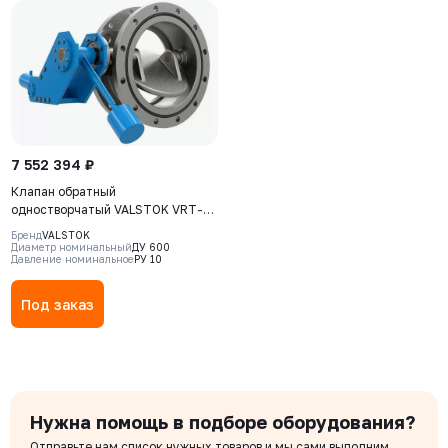
7 552 394 ₽
Клапан обратный
одностворчатый VALSTOK VRT-
221-02-0600-PN10-CW-M,
Бренд
VALSTOK
DN0600 PN10, корпус - CF8M,
Диаметр номинальный
ДУ 600
Давление номинальное
РУ 10
диск - CF8M, уплотнение - Metal,
Ф/Ф, противовес
Под заказ
Нужна помощь в подборе оборудования?
Отправьте нам список нужных товаров и мы сами выполним