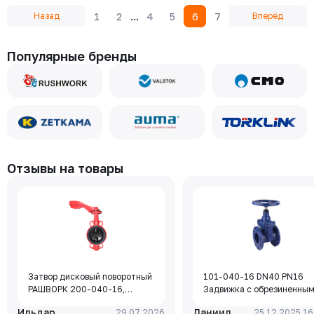
...
1
2
4
5
6
7
Назад
Вперёд
Популярные бренды
Отзывы на товары
Затвор дисковый поворотный
101-040-16 DN40 PN16
РАШВОРК 200-040-16,
Задвижка с обрезиненны
DN040, PN16, корпус - GJL-
клином Rushwork, корпус-
Ильдар
Даниил
29.07.2026
25.12.2025 16