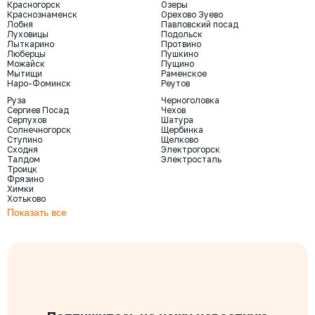
Красногорск
Озеры
Краснознаменск
Орехово Зуево
Лобня
Павловский посад
Луховицы
Подольск
Лыткарино
Протвино
Люберцы
Пушкино
Можайск
Пущино
Мытищи
Раменское
Наро-Фоминск
Реутов
Руза
Черноголовка
Сергиев Посад
Чехов
Серпухов
Шатура
Солнечногорск
Щербинка
Ступино
Щелково
Сходня
Электрогорск
Талдом
Электросталь
Троицк
Фрязино
Химки
Хотьково
Показать все