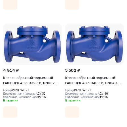
4 814 ₽
5 502 ₽
Клапан обратный подъемный
Клапан обратный подъемный
РАШВОРК 487-032-16, DN032,
РАШВОРК 487-040-16, DN040,
PN16, корпус - GJL-250 (GG25),
PN16, корпус - GJL-250 (GG25),
Бренд
RUSHWORK
Бренд
RUSHWORK
диск - угл. сталь AISI420, седло -
диск - угл. сталь AISI420, седло -
Диаметр номинальный
ДУ 32
Диаметр номинальный
ДУ 40
Давление номинальное
РУ 16
Давление номинальное
РУ 16
угл. сталь AISI420, Ф/Ф
угл. сталь AISI420, Ф/Ф
В наличии
В наличии