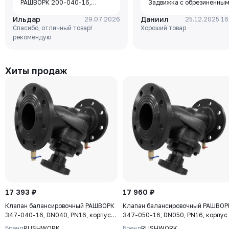
РАШВОРК 200-040-16,
Задвижка с обрезиненны
DN040, PN16, корпус - GJL-
клином Rushwork, корпус-
Ильдар
Даниил
29.07.2026
25.12.2025 16
250 (GG25), диск - GJS-400-
чугун, клин-EPDM,
Спасибо, отличный товар!
Хороший товар
15 (GGG40), уплотнение -
Tmax=110°C Ф/Ф
рекомендую
EPDM, М/Ф, рукоятка
Хиты продаж
17 393 ₽
17 960 ₽
Клапан балансировочный РАШВОРК
Клапан балансировочный РАШВОР
347-040-16, DN040, PN16, корпус -
347-050-16, DN050, PN16, корпус 
чугун GJS-400-15 (GGG40), клапан
чугун GJS-400-15 (GGG40), клапа
Бренд
RUSHWORK
Бренд
RUSHWORK