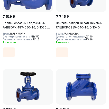
7 519 ₽
7 745 ₽
Клапан обратный подъемный
Вентиль запорный сальниковый
РАШВОРК 487-050-16, DN050,
РАШВОРК 315-040-16, DN040,
PN16, корпус - GJL-250 (GG25),
PN16, корпус - GJL-250 (GG25),
Бренд
RUSHWORK
Бренд
RUSHWORK
диск - угл. сталь AISI420, седло -
клапан - AISI420, уплотнение -
Диаметр номинальный
ДУ 50
Диаметр номинальный
ДУ 40
Давление номинальное
РУ 16
Давление номинальное
РУ 16
угл. сталь AISI420, Ф/Ф
AISI420, Ф/Ф, штурвал
В наличии
В наличии