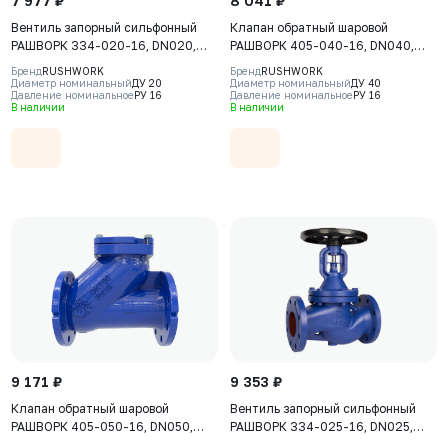
7 977 ₽
8 041 ₽
Вентиль запорный сильфонный
Клапан обратный шаровой
РАШВОРК 334-020-16, DN020,
РАШВОРК 405-040-16, DN040,
PN16, корпус - GJL-250 (GG25),
PN16, корпус - GJS-400-15
Бренд
RUSHWORK
Бренд
RUSHWORK
клапан - AISI420, уплотнение -
(GGG40), шар - алюминий,
Диаметр номинальный
ДУ 20
Диаметр номинальный
ДУ 40
Давление номинальное
РУ 16
Давление номинальное
РУ 16
AISI420, Ф/Ф, штурвал
покрытие шара - NBR, Ф/Ф
В наличии
В наличии
9 171 ₽
9 353 ₽
Клапан обратный шаровой
Вентиль запорный сильфонный
РАШВОРК 405-050-16, DN050,
РАШВОРК 334-025-16, DN025,
PN16, корпус - GJS-400-15
PN16, корпус - GJL-250 (GG25),