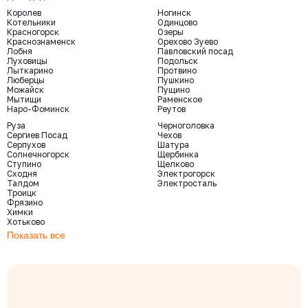
Королев
Ногинск
Котельники
Одинцово
Красногорск
Озеры
Краснознаменск
Орехово Зуево
Лобня
Павловский посад
Луховицы
Подольск
Лыткарино
Протвино
Люберцы
Пушкино
Можайск
Пущино
Мытищи
Раменское
Наро-Фоминск
Реутов
Руза
Черноголовка
Сергиев Посад
Чехов
Серпухов
Шатура
Солнечногорск
Щербинка
Ступино
Щелково
Сходня
Электрогорск
Талдом
Электросталь
Троицк
Фрязино
Химки
Хотьково
Показать все