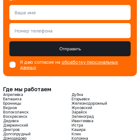
Ваше имя
Номер телефона
Отправить
Я даю согласие на
обработку персональных
данных
Где мы работаем
Апрелевка
Дубна
Балашиха
Егорьевск
Бронницы
Железнодорожный
Видное
Жуковский
Волоколамск
Зарайск
Воскресенск
Зеленоград
Дедовск
Ивантеевка
Дзержинский
Истра
Дмитров
Кашира
Долгопрудный
Клин
Домодедово
Коломна