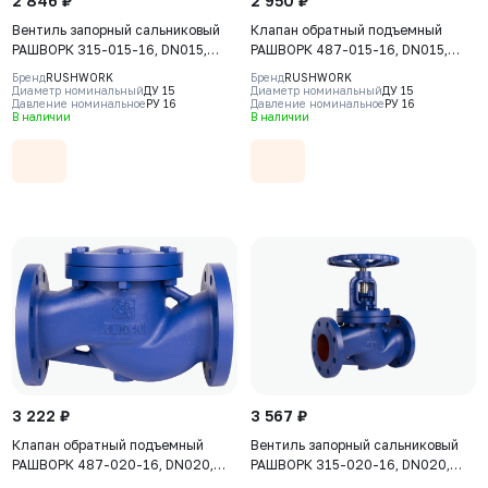
2 846 ₽
2 950 ₽
Вентиль запорный сальниковый
Клапан обратный подъемный
РАШВОРК 315-015-16, DN015,
РАШВОРК 487-015-16, DN015,
PN16, корпус - GJL-250 (GG25),
PN16, корпус - GJL-250 (GG25),
Бренд
RUSHWORK
Бренд
RUSHWORK
клапан - AISI420, уплотнение -
диск - угл. сталь AISI420, седло -
Диаметр номинальный
ДУ 15
Диаметр номинальный
ДУ 15
Давление номинальное
РУ 16
Давление номинальное
РУ 16
AISI420, Ф/Ф, штурвал
угл. сталь AISI420, Ф/Ф
В наличии
В наличии
3 222 ₽
3 567 ₽
Клапан обратный подъемный
Вентиль запорный сальниковый
РАШВОРК 487-020-16, DN020,
РАШВОРК 315-020-16, DN020,
PN16, корпус - GJL-250 (GG25),
PN16, корпус - GJL-250 (GG25),