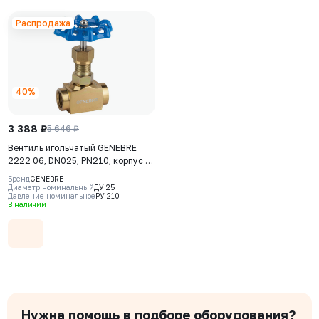
Распродажа
40%
3 388 ₽
5 646 ₽
Вентиль игольчатый GENEBRE
2222 06, DN025, PN210, корпус -
угл.сталь A105, запорный клапан
Бренд
GENEBRE
- нерж.сталь A182 F6, уплотнение
Диаметр номинальный
ДУ 25
Давление номинальное
РУ 210
- угл.сталь A105, ВР/ВР, резьба
В наличии
NPT, маховик
Нужна помощь в подборе оборудования?