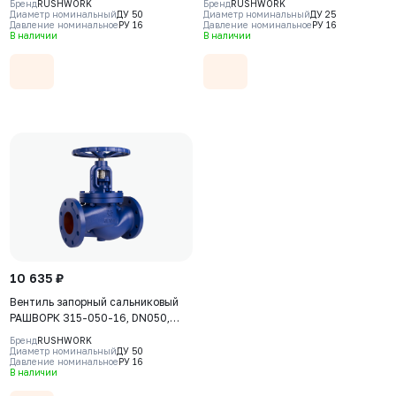
Бренд
RUSHWORK
Бренд
RUSHWORK
(GGG40), шар - алюминий,
клапан - AISI420, уплотнение -
Диаметр номинальный
ДУ 50
Диаметр номинальный
ДУ 25
Давление номинальное
РУ 16
Давление номинальное
РУ 16
покрытие шара - NBR, Ф/Ф
AISI420, Ф/Ф, штурвал
В наличии
В наличии
10 635 ₽
Вентиль запорный сальниковый
РАШВОРК 315-050-16, DN050,
PN16, корпус - GJL-250 (GG25),
Бренд
RUSHWORK
клапан - AISI420, уплотнение -
Диаметр номинальный
ДУ 50
Давление номинальное
РУ 16
AISI420, Ф/Ф, штурвал
В наличии