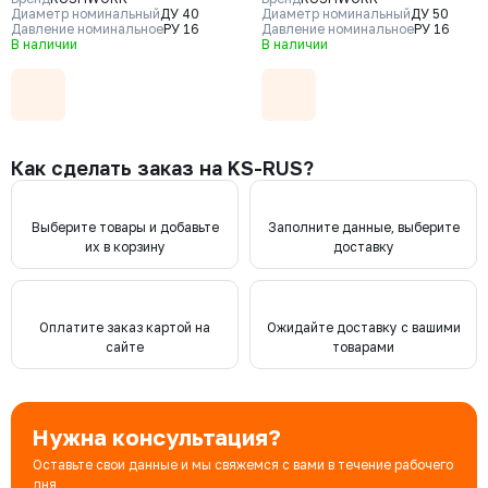
- нерж. сталь CF8, уплотнение -
- нерж. сталь CF8, уплотнение -
Диаметр номинальный
ДУ 40
Диаметр номинальный
ДУ 50
EPDM, Ф/Ф
Давление номинальное
РУ 16
EPDM, Ф/Ф
Давление номинальное
РУ 16
В наличии
В наличии
Как сделать заказ на KS-RUS?
Выберите товары и добавьте
Заполните данные, выберите
их в корзину
доставку
Оплатите заказ картой на
Ожидайте доставку с вашими
сайте
товарами
Нужна консультация?
Оставьте свои данные и мы свяжемся с вами в течение рабочего
дня