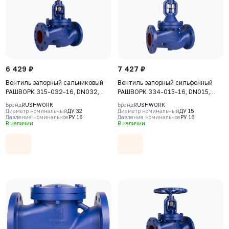
6 429 ₽
7 427 ₽
Вентиль запорный сальниковый
Вентиль запорный сильфонный
РАШВОРК 315-032-16, DN032,
РАШВОРК 334-015-16, DN015,
PN16, корпус - GJL-250 (GG25),
PN16, корпус - GJL-250 (GG25),
Бренд
RUSHWORK
Бренд
RUSHWORK
клапан - AISI420, уплотнение -
клапан - AISI420, уплотнение -
Диаметр номинальный
ДУ 32
Диаметр номинальный
ДУ 15
Давление номинальное
РУ 16
Давление номинальное
РУ 16
AISI420, Ф/Ф, штурвал
AISI420, Ф/Ф, штурвал
В наличии
В наличии