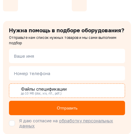
Менеджер отдела продаж
315-020-16
Давление номинальное
Диаметр номинальный
Наличие
РУ 16
ДУ 20
Есть
Цена с НДС
Купить
3 539 ₽
Чердаков Александр
Нужна помощь в подборе оборудования?
Менеджер по проектным продажам
Отправьте нам список нужных товаров и мы сами выполним
315-015-16
подбор
Давление номинальное
Диаметр номинальный
Наличие
РУ 16
ДУ 15
Есть
Наталья Гомонова
Ваше имя
Цена с НДС
Специалист отдела снабжения
Купить
2 823 ₽
Номер телефона
Бондарюк Евгения
Специалист отдела продаж
Файлы спецификации
до 10 Мб (doc, xis, rtf., pdf.)
Отправить
Я даю согласие на
обработку персональных
данных