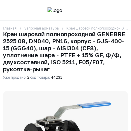
Главная
Запорная арматура
Кран шаровой полнопроходной GENEBR
О компании
Кран шаровой полнопроходной GENEBRE
Контакты
2525 08, DN040, PN16, корпус - GJS-400-
Бренды
Отзывы
15 (GGG40), шар - AISI304 (CF8),
Сотрудники
уплотнение шара - PTFE + 15% GF, Ф/Ф,
Вакансии
двухсоставной, ISO 5211, F05/F07,
Доставка
рукоятка-рычаг
Оплата
Вопрос-ответ
Уже продано:
2
Код товара:
44231
Гарантии
Новости
Реквизиты
+7 (495) 215-24-81
zakaz325@ks-rus.com
Заказать звонок
Email для связи
Одинцово, Внуковская 9, пав. 31
Пункт выдачи заказов