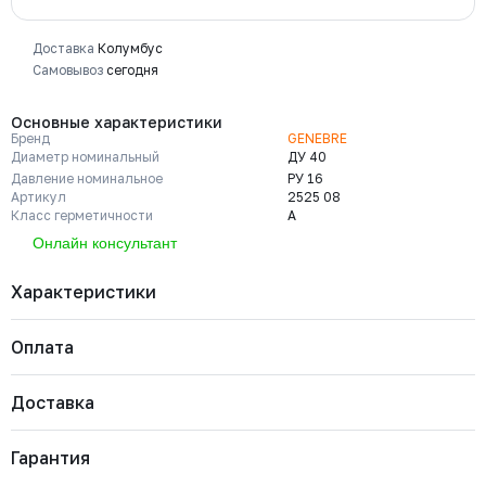
Доставка
Колумбус
Самовывоз
сегодня
Основные характеристики
Бренд
GENEBRE
Диаметр номинальный
ДУ 40
Давление номинальное
РУ 16
Артикул
2525 08
Класс герметичности
A
Онлайн консультант
Характеристики
Оплата
Бренд
GENEBRE
Диаметр номинальный
ДУ 40
Давление номинальное
РУ 16
Доставка
Артикул
2525 08
Важно: Отгрузка товара производится после 100%
Класс герметичности
A
оплаты и зачисления средств на расчетный счет
Марка материала корпуса
Чугун GJS-400-15 (GGG40)
Гарантия
ООО «Комплект Сервис».
Марка материала уплотнения
PTFE+15% Graphite
запирающего элемента