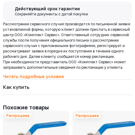
Бесплатная
Действующий срок гарантии
доставка по
Сохраняйте документы с датой покупки
Мы используем ЭДО Контур.Диадок.
Москве и
Рассмотрение сервисного случая производится по письменной заявке
Обмен документами через Диадок это обмен и подписание
области при
установленной формы, которую клиент должен прислать в сервисный
любых документов без дублирования на бумаге. Приглашаем Вас
центр ООО «Комплект Сервис». Ответственный сотрудник сервисной
приступить к работе по обмену документами в электронном
заказе от 30
службы после получения официального письма о рассмотрении
виде.
000 ₽
сервисного случая с приложенными фотографиями, регистрирует и
Подробнее
рассматривает заявки в порядке их поступления в течение одного
рабочего дня. Далее клиенту сообщается номер рекламации.
При необходимости представитель ООО «Комплект Сервис» может
Региональная доставка
запрашивать дополнительные сведения по рекламации у клиента.
Мы стремимся сократить издержки по доставке заказов для наших
клиентов!
Читать подробные условия
Поэтому предлагаем бесплатно доставить Ваш товар до ТК в г.
Как купить
Москве. Условия доставки до терминалов ТК в других городах
уточняйте у менеджера.
Стоимость доставки зависит от тарифов транспортной компании, веса,
габаритов и конечного пункта назначения. Услуги по доставке от
Похожие товары
терминала ТК оплачиваются отдельно.
Распродажа
Распродажа
Самовывоз
Осуществляется с
8:00 до 17:30 после полной оплаты заказа и по
Выберите товары и добавьте
Заполните данные, выберите
предварительной договоренности с менеджером. Важно: Ваш
их в корзину
доставку