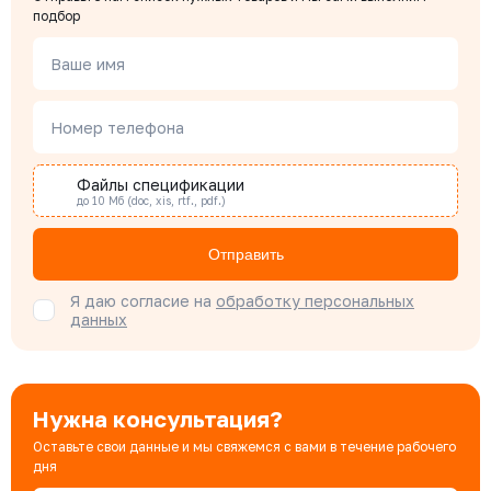
Чердаков Александр
подбор
Менеджер по проектным продажам
Ваше имя
Наталья Гомонова
Номер телефона
Специалист отдела снабжения
Файлы спецификации
до 10 Мб (doc, xis, rtf., pdf.)
Бондарюк Евгения
Специалист отдела продаж
Отправить
Я даю согласие на
обработку персональных
данных
Нужна консультация?
Оставьте свои данные и мы свяжемся с вами в течение рабочего
дня