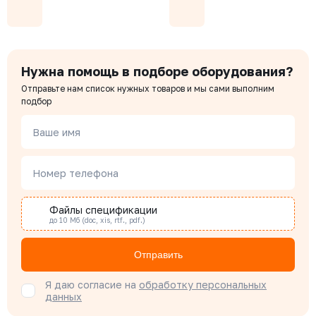
Менеджер отдела продаж
315-015-16
Давление номинальное
Диаметр номинальный
Наличие
РУ 16
ДУ 15
Есть
Цена с НДС
Купить
2 823 ₽
Чердаков Александр
Нужна помощь в подборе оборудования?
Менеджер по проектным продажам
Отправьте нам список нужных товаров и мы сами выполним
315-250-16
подбор
Давление номинальное
Диаметр номинальный
Наличие
РУ 16
ДУ 250
Нет
Наталья Гомонова
Ваше имя
Цена с НДС
Специалист отдела снабжения
Под заказ
220 551 ₽
Номер телефона
Бондарюк Евгения
Специалист отдела продаж
Файлы спецификации
до 10 Мб (doc, xis, rtf., pdf.)
Отправить
Я даю согласие на
обработку персональных
данных