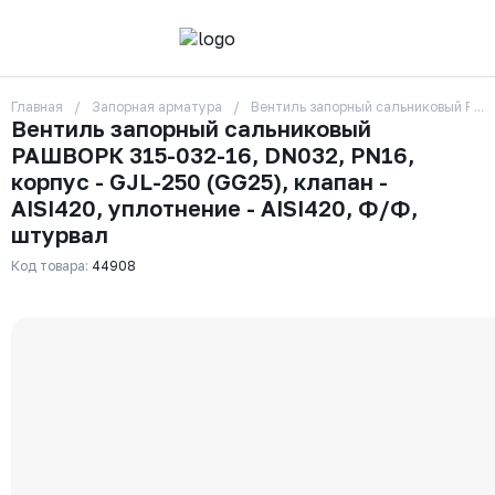
Главная
Запорная арматура
Вентиль запорный сальниковый РАШВО
О компании
Вентиль запорный сальниковый
Контакты
РАШВОРК 315-032-16, DN032, PN16,
Бренды
Отзывы
корпус - GJL-250 (GG25), клапан -
Сотрудники
AISI420, уплотнение - AISI420, Ф/Ф,
Вакансии
штурвал
Доставка
Оплата
Код товара:
44908
Вопрос-ответ
Гарантии
Новости
Реквизиты
+7 (495) 215-24-81
zakaz325@ks-rus.com
Заказать звонок
Email для связи
Одинцово, Внуковская 9, пав. 31
Пункт выдачи заказов