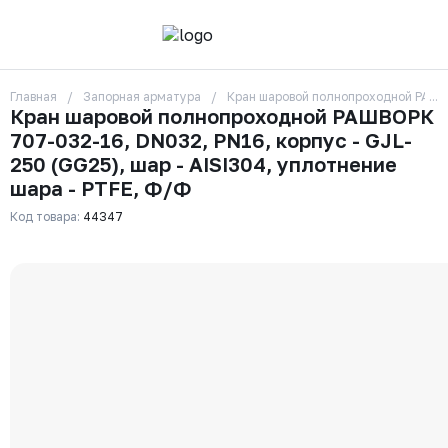
Главная
Запорная арматура
Кран шаровой полнопроходной РАШВО
О компании
Кран шаровой полнопроходной РАШВОРК
Контакты
707-032-16, DN032, PN16, корпус - GJL-
Бренды
Отзывы
250 (GG25), шар - AISI304, уплотнение
Сотрудники
шара - PTFE, Ф/Ф
Вакансии
Код товара:
44347
Доставка
Оплата
Вопрос-ответ
Гарантии
Новости
Реквизиты
+7 (495) 215-24-81
zakaz325@ks-rus.com
Заказать звонок
Email для связи
Одинцово, Внуковская 9, пав. 31
Пункт выдачи заказов