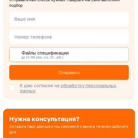
Чердаков Александр
подбор
Менеджер по проектным продажам
Ваше имя
Наталья Гомонова
Номер телефона
Специалист отдела снабжения
Файлы спецификации
до 10 Мб (doc, xis, rtf., pdf.)
Бондарюк Евгения
Специалист отдела продаж
Отправить
Я даю согласие на
обработку персональных
данных
Нужна консультация?
Оставьте свои данные и мы свяжемся с вами в течение рабочего
дня