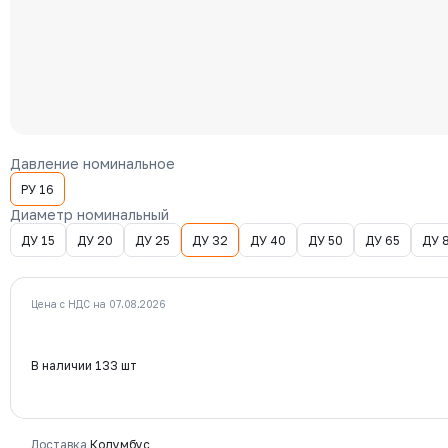
Давление номинальное
РУ 16
Диаметр номинальный
ДУ 15
ДУ 20
ДУ 25
ДУ 32
ДУ 40
ДУ 50
ДУ 65
ДУ 
Цена с НДС на 07.08.2026
В наличии 133 шт
Доставка
Колумбус