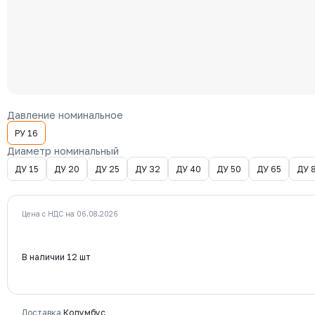
Давление номинальное
РУ 16
Диаметр номинальный
ДУ 15
ДУ 20
ДУ 25
ДУ 32
ДУ 40
ДУ 50
ДУ 65
ДУ 
Цена с НДС на 06.08.2026
В наличии 12 шт
Доставка
Колумбус