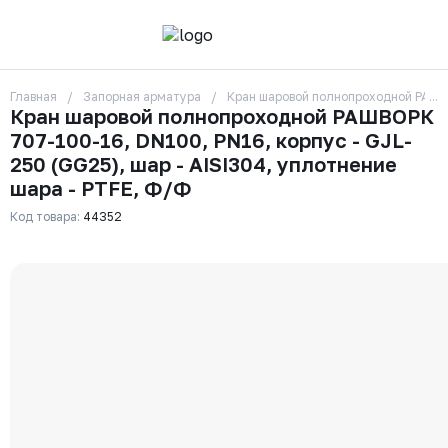
Главная
Запорная арматура
Кран шаровой полнопроходной РАШВО
О компании
Кран шаровой полнопроходной РАШВОРК
Контакты
707-100-16, DN100, PN16, корпус - GJL-
Бренды
Отзывы
250 (GG25), шар - AISI304, уплотнение
Сотрудники
шара - PTFE, Ф/Ф
Вакансии
Код товара:
44352
Доставка
Оплата
Вопрос-ответ
Гарантии
Новости
Реквизиты
+7 (495) 215-24-81
zakaz325@ks-rus.com
Заказать звонок
Email для связи
Одинцово, Внуковская 9, пав. 31
Пункт выдачи заказов