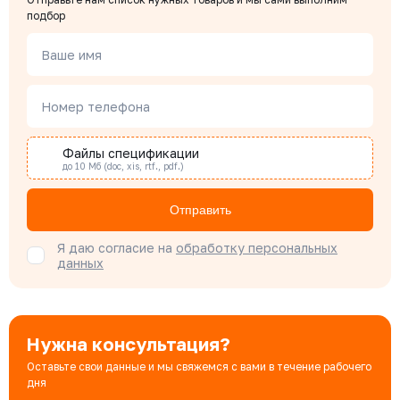
Чердаков Александр
подбор
Менеджер по проектным продажам
Ваше имя
Наталья Гомонова
Номер телефона
Специалист отдела снабжения
Файлы спецификации
до 10 Мб (doc, xis, rtf., pdf.)
Бондарюк Евгения
Специалист отдела продаж
Отправить
Я даю согласие на
обработку персональных
данных
Нужна консультация?
Оставьте свои данные и мы свяжемся с вами в течение рабочего
дня