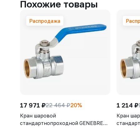
Похожие товары
Распродажа
Расп
17 971 ₽
1 214 ₽
22 464 ₽
20%
Кран шаровой
Кран ша
стандартнопроходной GENEBRE
стандар
3028 12, DN100, PN25, корпус -
3028 07,
латунь (CW617N), шар - латунь
латунь (