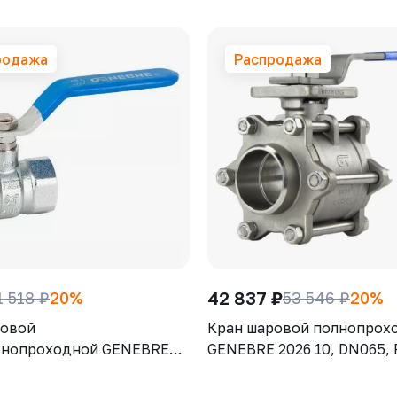
родажа
Распродажа
42 837 ₽
1 518 ₽
20%
53 546 ₽
20%
ровой
Кран шаровой полнопрох
тнопроходной GENEBRE
GENEBRE 2026 10, DN065, 
 DN032, PN25, корпус -
корпус - AISI316 (CF8М), ш
CW617N), шар - латунь
AISI316 (CF8М), уплотнени