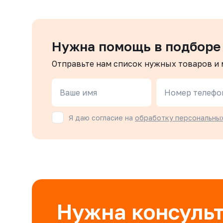
(CW617N), уплотнение шара - PTFE,
(CW617N)
ВР/ВР, рукоятка-рычаг, резьба
ВР/ВР, р
BSPP
BSPP
Нужна помощь в подборе
Отправьте нам список нужных товаров и
Ваше имя
Номер телефо
Я даю согласие на
обработку персональны
Нужна консуль