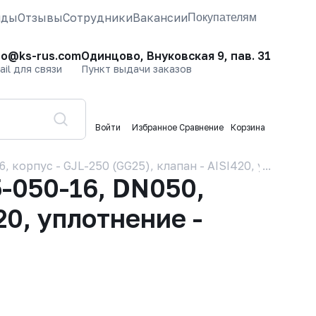
нды
Отзывы
Сотрудники
Вакансии
Покупателям
fo@ks-rus.com
Одинцово, Внуковская 9, пав. 31
ail для связи
Пункт выдачи заказов
Войти
Избранное
Сравнение
Корзина
орпус - GJL-250 (GG25), клапан - AISI420, уплотнени
-050-16, DN050,
20, уплотнение -