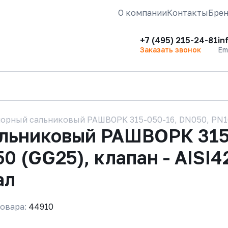
О компании
Контакты
Бре
+7 (495) 215-24-81
in
Заказать звонок
Em
орный сальниковый РАШВОРК 315-050-16, DN050, PN16, к
альниковый РАШВОРК 315
50 (GG25), клапан - AISI4
ал
овара:
44910