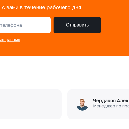
 с вами в течение рабочего дня
телефона
Отправить
ых данных
Чердаков Алек
Менеджер по пр