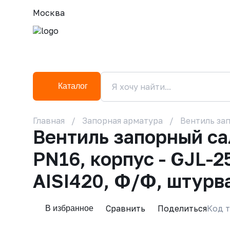
Москва
Каталог
Главная
Запорная арматура
Вентиль зап
Вентиль запорный с
PN16, корпус - GJL-2
AISI420, Ф/Ф, штурв
Сравнить
Поделиться
Код т
В избранное