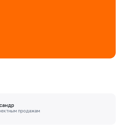
сандр
оектным продажам