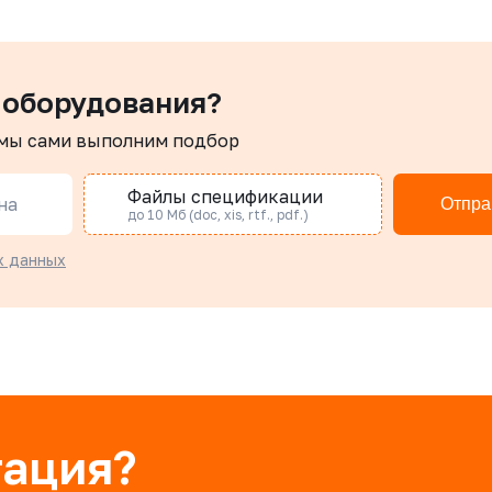
, уплотнение шара - PTFE,
PTFE + 15% GF, СВ/СВ,
укоятка-рычаг, резьба
трехсоставной, ISO 5211, 
рукоятка-рычаг
 оборудования?
 мы сами выполним подбор
Файлы спецификации
на
Отпра
до 10 Мб (doc, xis, rtf., pdf.)
х данных
тация?