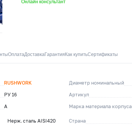
Онлайн консультант
нты
Оплата
Доставка
Гарантия
Как купить
Сертификаты
RUSHWORK
Диаметр номинальный
РУ 16
Артикул
A
Марка материала корпуса
Нерж. сталь AISI420
Страна