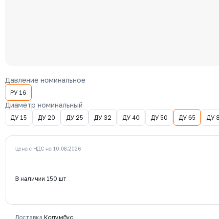
Давление номинальное
РУ 16
Диаметр номинальный
ДУ 15
ДУ 20
ДУ 25
ДУ 32
ДУ 40
ДУ 50
ДУ 65
ДУ 
Цена с НДС на 10.08.2026
В наличии 150 шт
Доставка
Колумбус