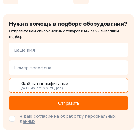
Давление номинальное
Диаметр номинальный
Наличие
РУ 16
ДУ 300
Нет
Цена с НДС
Под заказ
472 527 ₽
Чердаков Александр
Нужна помощь в подборе оборудования?
Менеджер по проектным продажам
Отправьте нам список нужных товаров и мы сами выполним
подбор
334-250-16
Давление номинальное
Диаметр номинальный
Наличие
Наталья Гомонова
РУ 16
ДУ 250
Нет
Ваше имя
Специалист отдела снабжения
Цена с НДС
Под заказ
203 298 ₽
Номер телефона
Бондарюк Евгения
Специалист отдела продаж
Файлы спецификации
до 10 Мб (doc, xis, rtf., pdf.)
Отправить
Я даю согласие на
обработку персональных
данных