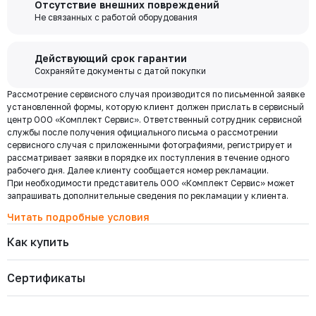
Отсутствие внешних повреждений
выходя из дома переводите деньги со счета на счет, оплачивайте
334-080-16
забор груза в выбранной вами транспортной компании.
Не связанных с работой оборудования
Давление номинальное
Диаметр номинальный
Наличие
покупки и выполняйте другие банковские операции.
РУ 16
ДУ 80
Есть
Цена с НДС
Купить
26 537 ₽
Бесплатная
Действующий срок гарантии
доставка по
Сохраняйте документы с датой покупки
Мы используем ЭДО Контур.Диадок.
Москве и
Рассмотрение сервисного случая производится по письменной заявке
Обмен документами через Диадок это обмен и подписание
334-050-16
области при
Давление номинальное
Диаметр номинальный
Наличие
установленной формы, которую клиент должен прислать в сервисный
любых документов без дублирования на бумаге. Приглашаем Вас
РУ 16
ДУ 50
Есть
центр ООО «Комплект Сервис». Ответственный сотрудник сервисной
приступить к работе по обмену документами в электронном
заказе от 30
Цена с НДС
службы после получения официального письма о рассмотрении
виде.
Купить
000 ₽
15 164 ₽
сервисного случая с приложенными фотографиями, регистрирует и
Подробнее
рассматривает заявки в порядке их поступления в течение одного
рабочего дня. Далее клиенту сообщается номер рекламации.
При необходимости представитель ООО «Комплект Сервис» может
334-040-16
Региональная доставка
Давление номинальное
Диаметр номинальный
Наличие
запрашивать дополнительные сведения по рекламации у клиента.
Мы стремимся сократить издержки по доставке заказов для наших
РУ 16
ДУ 40
Есть
клиентов!
Читать подробные условия
Цена с НДС
Купить
Поэтому предлагаем бесплатно доставить Ваш товар до ТК в г.
13 038 ₽
Как купить
Москве. Условия доставки до терминалов ТК в других городах
уточняйте у менеджера.
Стоимость доставки зависит от тарифов транспортной компании, веса,
334-032-16
Сертификаты
габаритов и конечного пункта назначения. Услуги по доставке от
Давление номинальное
Диаметр номинальный
Наличие
терминала ТК оплачиваются отдельно.
РУ 16
ДУ 32
Есть
Цена с НДС
Купить