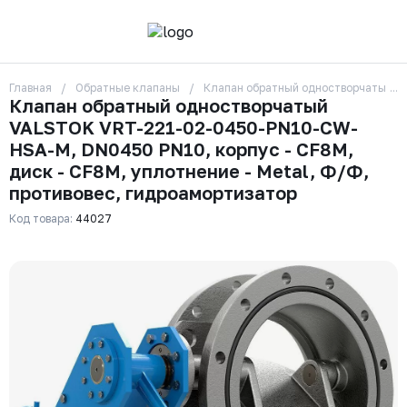
Главная
Обратные клапаны
Клапан обратный одностворчатый VA
О компании
Клапан обратный одностворчатый
Контакты
VALSTOK VRT-221-02-0450-PN10-CW-
Бренды
Отзывы
HSA-M, DN0450 PN10, корпус - CF8M,
Сотрудники
диск - CF8M, уплотнение - Metal, Ф/Ф,
Вакансии
противовес, гидроамортизатор
Доставка
Оплата
Код товара:
44027
Вопрос-ответ
Гарантии
Новости
Реквизиты
+7 (495) 215-24-81
zakaz325@ks-rus.com
Заказать звонок
Email для связи
Одинцово, Внуковская 9, пав. 31
Пункт выдачи заказов