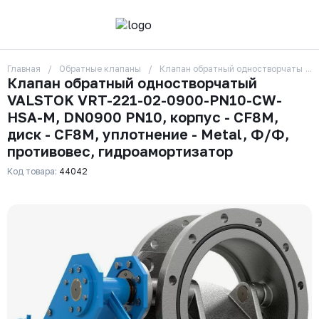
Главная
Обратные клапаны
Клапан обратный одностворчатый VA
О компании
Клапан обратный одностворчатый
Контакты
VALSTOK VRT-221-02-0900-PN10-CW-
Бренды
Отзывы
HSA-M, DN0900 PN10, корпус - CF8M,
Сотрудники
диск - CF8M, уплотнение - Metal, Ф/Ф,
Вакансии
противовес, гидроамортизатор
Доставка
Оплата
Код товара:
44042
Вопрос-ответ
Гарантии
Новости
Реквизиты
+7 (495) 215-24-81
zakaz325@ks-rus.com
Заказать звонок
Email для связи
Одинцово, Внуковская 9, пав. 31
Пункт выдачи заказов