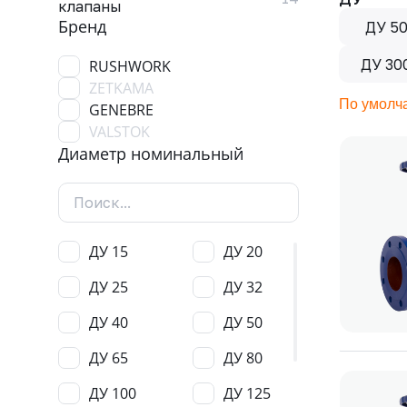
клапаны
Бренд
ДУ 5
ДУ 30
RUSHWORK
ZETKAMA
По умолч
GENEBRE
VALSTOK
Диаметр номинальный
ДУ 15
ДУ 20
ДУ 25
ДУ 32
ДУ 40
ДУ 50
ДУ 65
ДУ 80
ДУ 100
ДУ 125