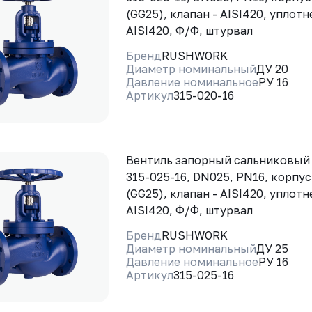
(GG25), клапан - AISI420, уплотн
AISI420, Ф/Ф, штурвал
Бренд
RUSHWORK
Диаметр номинальный
ДУ 20
Давление номинальное
РУ 16
Артикул
315-020-16
Вентиль запорный сальниковы
315-025-16, DN025, PN16, корпус
(GG25), клапан - AISI420, уплотн
AISI420, Ф/Ф, штурвал
Бренд
RUSHWORK
Диаметр номинальный
ДУ 25
Давление номинальное
РУ 16
Артикул
315-025-16