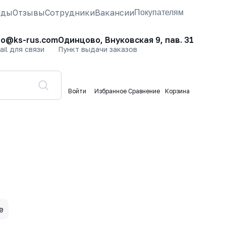
нды
Отзывы
Сотрудники
Вакансии
Покупателям
fo@ks-rus.com
Одинцово, Внуковская 9, пав. 31
ail для связи
Пункт выдачи заказов
Войти
Избранное
Сравнение
Корзина
е