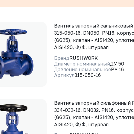
Вентиль запорный сальниковы
315-050-16, DN050, PN16, корпус
(GG25), клапан - AISI420, уплотн
AISI420, Ф/Ф, штурвал
Бренд
RUSHWORK
Диаметр номинальный
ДУ 50
Давление номинальное
РУ 16
Артикул
315-050-16
Вентиль запорный сильфонный
334-032-16, DN032, PN16, корпус
(GG25), клапан - AISI420, уплотн
AISI420, Ф/Ф, штурвал