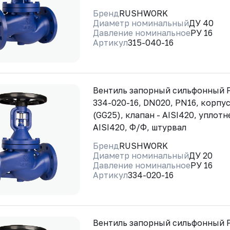
Бренд
RUSHWORK
Диаметр номинальный
ДУ 40
Давление номинальное
РУ 16
Артикул
315-040-16
Вентиль запорный сильфонный
334-020-16, DN020, PN16, корпус
(GG25), клапан - AISI420, уплотн
AISI420, Ф/Ф, штурвал
Бренд
RUSHWORK
Диаметр номинальный
ДУ 20
Давление номинальное
РУ 16
Артикул
334-020-16
Вентиль запорный сильфонный