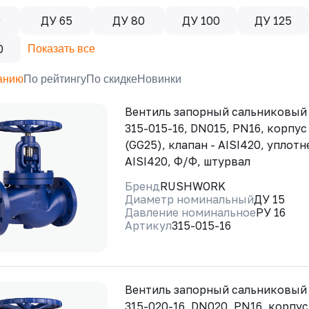
0
ДУ 65
ДУ 80
ДУ 100
ДУ 125
0
Показать все
анию
По рейтингу
По скидке
Новинки
Вентиль запорный сальниковы
315-015-16, DN015, PN16, корпус
(GG25), клапан - AISI420, уплотн
AISI420, Ф/Ф, штурвал
Бренд
RUSHWORK
Диаметр номинальный
ДУ 15
Давление номинальное
РУ 16
Артикул
315-015-16
Вентиль запорный сальниковы
315-020-16, DN020, PN16, корпус