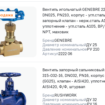
Вентиль игольчатый GENEBRE 22
родажа
DN025, PN210, корпус - угл.сталь
запорный клапан - нерж.сталь A1
уплотнение - угл.сталь A105, ВР
NPT, маховик
Бренд
GENEBRE
Диаметр номинальный
ДУ 25
Давление номинальное
РУ 210
Артикул
2222 06
Вентиль запорный сальниковы
315-032-16, DN032, PN16, корпус
(GG25), клапан - AISI420, уплотн
AISI420, Ф/Ф, штурвал
Бренд
RUSHWORK
Диаметр номинальный
ДУ 32
Давление номинальное
РУ 16