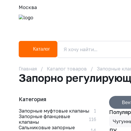
Москва
Каталог
Главная
Каталог товаров
Запорные кла
Запорно регулирующ
Категория
Вен
Запорные муфтовые клапаны
1
Популяр
Запорные фланцевые
116
Чугунн
клапаны
Сальниковые запорные
ДУ
14