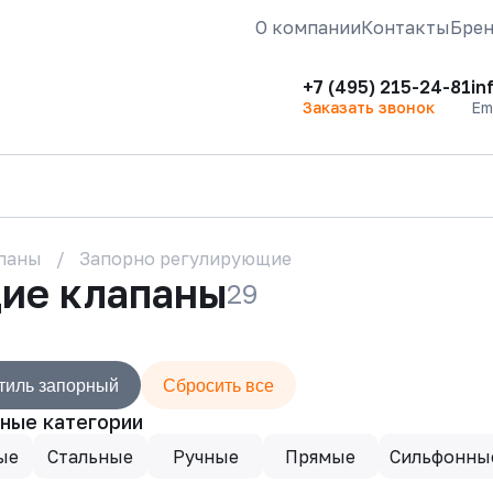
О компании
Контакты
Бре
+7 (495) 215-24-81
in
Заказать звонок
Em
паны
Запорно регулирующие
ие клапаны
29
тиль запорный
Сбросить все
ные категории
ые
Стальные
Ручные
Прямые
Сильфонны