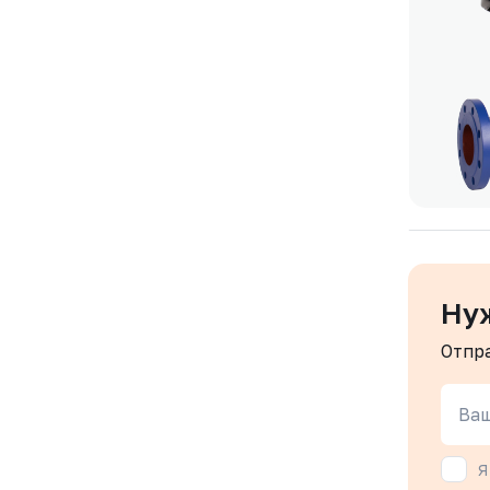
Ну
Отпр
Ваш
Я