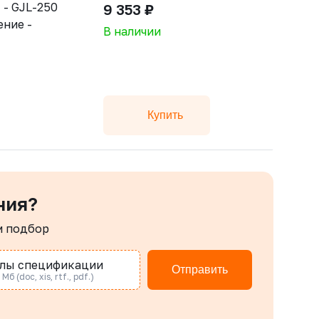
 - GJL-250
9 353 ₽
ение -
В наличии
Купить
ния?
м подбор
лы спецификации
Отправить
Мб (doc, xis, rtf., pdf.)