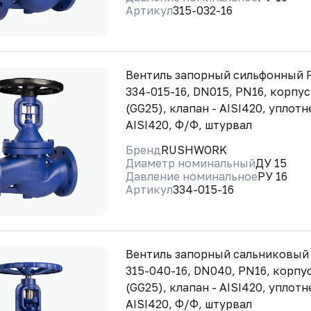
Артикул
315-032-16
Вентиль запорный сильфонный
334-015-16, DN015, PN16, корпус
(GG25), клапан - AISI420, уплотн
AISI420, Ф/Ф, штурвал
Бренд
RUSHWORK
Диаметр номинальный
ДУ 15
Давление номинальное
РУ 16
Артикул
334-015-16
Вентиль запорный сальниковы
315-040-16, DN040, PN16, корпус
(GG25), клапан - AISI420, уплотн
AISI420, Ф/Ф, штурвал