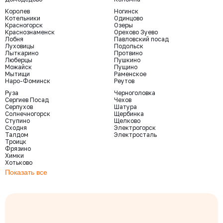
Королев
Ногинск
Котельники
Одинцово
Красногорск
Озеры
Краснознаменск
Орехово Зуево
Лобня
Павловский посад
Луховицы
Подольск
Лыткарино
Протвино
Люберцы
Пушкино
Можайск
Пущино
Мытищи
Раменское
Наро-Фоминск
Реутов
Руза
Черноголовка
Сергиев Посад
Чехов
Серпухов
Шатура
Солнечногорск
Щербинка
Ступино
Щелково
Сходня
Электрогорск
Талдом
Электросталь
Троицк
Фрязино
Химки
Хотьково
Показать все