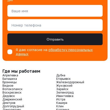
дня
Ваше имя
Номер телефона
Отправить
Я даю согласие на
обработку персональных
данных
Где мы работаем
Апрелевка
Дубна
Балашиха
Егорьевск
Бронницы
Железнодорожный
Видное
Жуковский
Волоколамск
Зарайск
Воскресенск
Зеленоград
Дедовск
Ивантеевка
Дзержинский
Истра
Дмитров
Кашира
Долгопрудный
Клин
Домодедово
Коломна