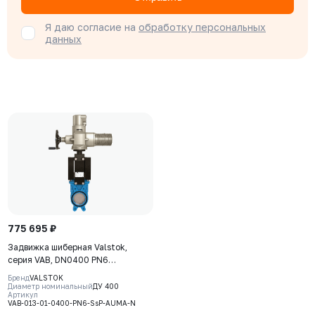
Я даю согласие на
обработку персональных
данных
775 695 ₽
Задвижка шиберная Valstok,
серия VAB, DN0400 PN6
невыдвижной шток, корпус GJS-
Бренд
VALSTOK
400-15 (GGG40), нож AISI 304,
Диаметр номинальный
ДУ 400
Артикул
NBR, Электропривод AUMA SA
VAB-013-01-0400-PN6-SsP-AUMA-N
10.2 380В