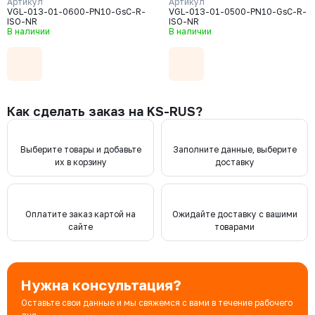
корпус GJS-400-15 (GGG40) нож
Артикул
корпус GJS-400-15 (GGG40) нож
Артикул
VGL-013-01-0600-PN10-GsC-R-
VGL-013-01-0500-PN10-GsC-R-
AISI304, уплотнение Natural Rubber
AISI304, уплотнение Natural Rubb
ISO-NR
ISO-NR
В наличии
В наличии
Как сделать заказ на KS-RUS?
Выберите товары и добавьте
Заполните данные, выберите
их в корзину
доставку
Оплатите заказ картой на
Ожидайте доставку с вашими
сайте
товарами
Нужна консультация?
Оставьте свои данные и мы свяжемся с вами в течение рабочего