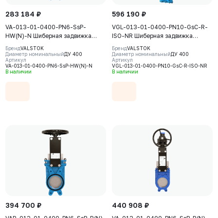
283 184 ₽
596 190 ₽
VA-013-01-0400-PN6-SsP-
VGL-013-01-0400-PN10-GsC-R-
HW(N)-N Шиберная задвижка
ISO-NR Шиберная задвижка
Valstok, серия VA, DN0400, PN6,
Valstok, серия VGL, DN 0400,
Бренд
VALSTOK
Бренд
VALSTOK
штурвал, невыдвижной шток,
PN10, редуктор (ISO-фланец)
Диаметр номинальный
ДУ 400
Диаметр номинальный
ДУ 400
Артикул
Артикул
корпус GJS-400-15 (GGG40), нож
выдвижной шток, корпус GJS-
VA-013-01-0400-PN6-SsP-HW(N)-N
VGL-013-01-0400-PN10-GsC-R-ISO-NR
AISI304, седловое уплотнение
400-15 (GGG40) нож AISI304,
В наличии
В наличии
NBR
уплотнение Natural Rubber
394 700 ₽
440 908 ₽