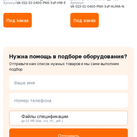
Артикул
VA-012-01-0400-PN6-SsP-HW-E
Артикул
GJS-500-7 (GGG50) , нож AISI304,
NBR, Электропривод AUMA SA
VA-013-01-0400-PN6-SsP-AUMA-N
седловое уплотнение EPDM
10.2 380В
Под заказ
Под заказ
Нужна помощь в подборе оборудования?
Отправьте нам список нужных товаров и мы сами выполним
подбор
Ваше имя
Номер телефона
Файлы спецификации
до 10 Мб (doc, xis, rtf., pdf.)
Отправить