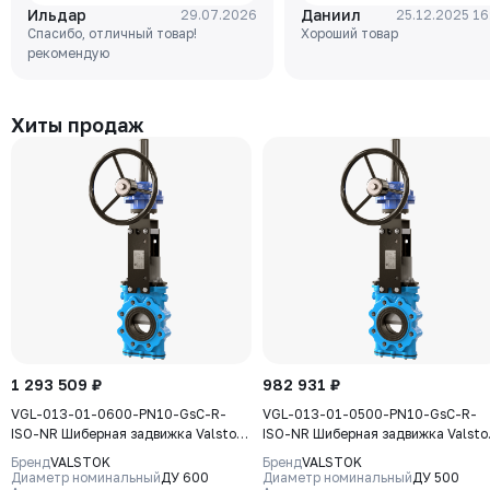
Ильдар
Даниил
29.07.2026
25.12.2025 16
250 (GG25), диск - GJS-400-
чугун, клин-EPDM,
Спасибо, отличный товар!
Хороший товар
15 (GGG40), уплотнение -
Tmax=110°C Ф/Ф
рекомендую
EPDM, М/Ф, рукоятка
Хиты продаж
1 293 509 ₽
982 931 ₽
VGL-013-01-0600-PN10-GsC-R-
VGL-013-01-0500-PN10-GsC-R-
ISO-NR Шиберная задвижка Valstok,
ISO-NR Шиберная задвижка Valsto
серия VGL, DN 0600, PN10, редуктор
серия VGL, DN 0500, PN10, редукт
Бренд
VALSTOK
Бренд
VALSTOK
(ISO-фланец), выдвижной шток,
(ISO-фланец) выдвижной шток,
Диаметр номинальный
ДУ 600
Диаметр номинальный
ДУ 500