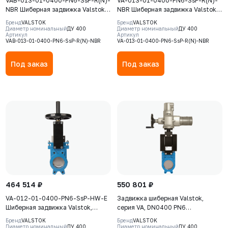
VAB-013-01-0400-PN6-SsP-R(N)-
VA-013-01-0400-PN6-SsP-R(N)-
NBR Шиберная задвижка Valstok,
NBR Шиберная задвижка Valstok,
серия VAB, DN 0400, PN6,
серия VА, DN 0400, PN=6 Бар,
Бренд
VALSTOK
Бренд
VALSTOK
редуктор (ISO-фланец)
редуктор, невыдвижной шток,
Диаметр номинальный
ДУ 400
Диаметр номинальный
ДУ 400
Артикул
Артикул
невыдвижной шток, корпус GJS-
корпус GJS-400-15 (GGG40), нож
VAB-013-01-0400-PN6-SsP-R(N)-NBR
VA-013-01-0400-PN6-SsP-R(N)-NBR
400-15 (GGG40), нож AISI304,
AISI304, седловое уплотнение
седловое уплотнение NBR
NBR
Под заказ
Под заказ
464 514 ₽
550 801 ₽
VA-012-01-0400-PN6-SsP-HW-E
Задвижка шиберная Valstok,
Шиберная задвижка Valstok,
серия VA, DN0400 PN6
серия VА, DN 0400, PN=6 Бар,
невыдвижной шток, корпус GJS-
Бренд
VALSTOK
Бренд
VALSTOK
штурвал, выдвижной шток, корпус
400-15 (GGG40), нож AISI 304,
Диаметр номинальный
ДУ 400
Диаметр номинальный
ДУ 400