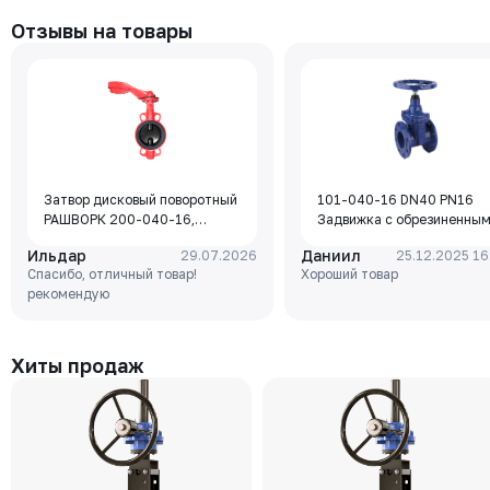
Отзывы на товары
Затвор дисковый поворотный
101-040-16 DN40 PN16
РАШВОРК 200-040-16,
Задвижка с обрезиненны
DN040, PN16, корпус - GJL-
клином Rushwork, корпус-
Ильдар
Даниил
29.07.2026
25.12.2025 16
250 (GG25), диск - GJS-400-
чугун, клин-EPDM,
Спасибо, отличный товар!
Хороший товар
15 (GGG40), уплотнение -
Tmax=110°C Ф/Ф
рекомендую
EPDM, М/Ф, рукоятка
Хиты продаж