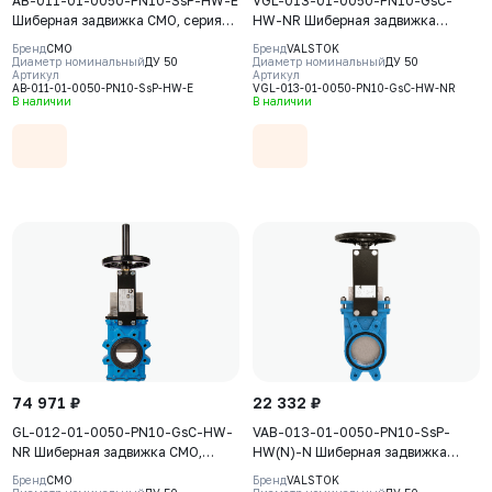
AB-011-01-0050-PN10-SsP-HW-E
VGL-013-01-0050-PN10-GsC-
Шиберная задвижка CMO, серия
HW-NR Шиберная задвижка
АВ, DN50, РN10, штурвал,
Valstok, серия VGL, DN 0050,
Бренд
CMO
Бренд
VALSTOK
выдвижной шток, корпус GJL-250
PN10, штурвал, выдвижной шток,
Диаметр номинальный
ДУ 50
Диаметр номинальный
ДУ 50
Артикул
Артикул
(GG25), нож AISI304, седловое
корпус GJS-400-15 (GGG40) нож
AB-011-01-0050-PN10-SsP-HW-E
VGL-013-01-0050-PN10-GsC-HW-NR
уплотнение EPDM
AISI304, уплотнение Natural
В наличии
В наличии
Rubber
74 971 ₽
22 332 ₽
GL-012-01-0050-PN10-GsC-HW-
VAB-013-01-0050-PN10-SsP-
NR Шиберная задвижка CMO,
HW(N)-N Шиберная задвижка
серия GL, DN0050, PN10, штурвал,
Valstok, серия VAB, DN0050, PN10,
Бренд
CMO
Бренд
VALSTOK
выдвижной шток, корпус GJS-
штурвал, невыдвижной шток,