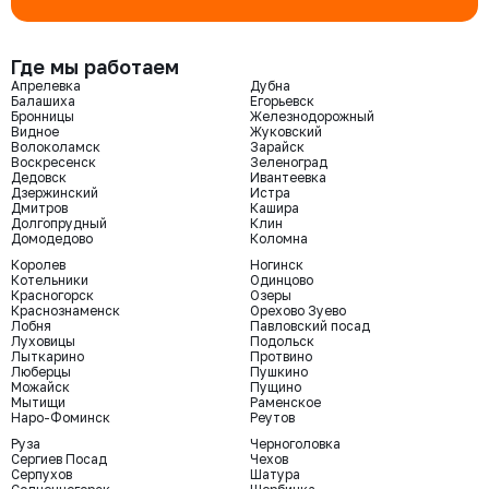
Где мы работаем
Апрелевка
Дубна
Балашиха
Егорьевск
Бронницы
Железнодорожный
Видное
Жуковский
Волоколамск
Зарайск
Воскресенск
Зеленоград
Дедовск
Ивантеевка
Дзержинский
Истра
Дмитров
Кашира
Долгопрудный
Клин
Домодедово
Коломна
Королев
Ногинск
Котельники
Одинцово
Красногорск
Озеры
Краснознаменск
Орехово Зуево
Лобня
Павловский посад
Луховицы
Подольск
Лыткарино
Протвино
Люберцы
Пушкино
Можайск
Пущино
Мытищи
Раменское
Наро-Фоминск
Реутов
Руза
Черноголовка
Сергиев Посад
Чехов
Серпухов
Шатура