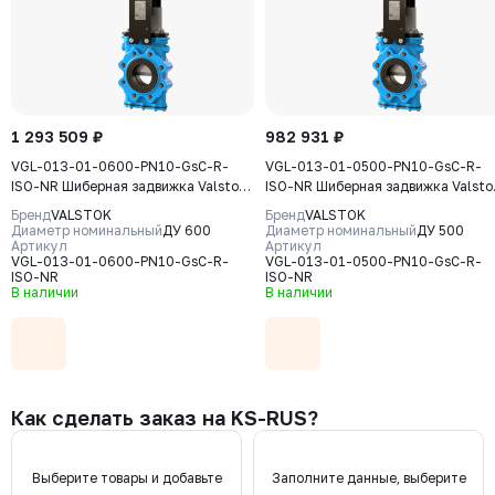
1 293 509 ₽
982 931 ₽
VGL-013-01-0600-PN10-GsC-R-
VGL-013-01-0500-PN10-GsC-R-
ISO-NR Шиберная задвижка Valstok,
ISO-NR Шиберная задвижка Valsto
серия VGL, DN 0600, PN10, редуктор
серия VGL, DN 0500, PN10, редукт
Бренд
VALSTOK
Бренд
VALSTOK
(ISO-фланец), выдвижной шток,
(ISO-фланец) выдвижной шток,
Диаметр номинальный
ДУ 600
Диаметр номинальный
ДУ 500
корпус GJS-400-15 (GGG40) нож
Артикул
корпус GJS-400-15 (GGG40) нож
Артикул
VGL-013-01-0600-PN10-GsC-R-
VGL-013-01-0500-PN10-GsC-R-
AISI304, уплотнение Natural Rubber
AISI304, уплотнение Natural Rubb
ISO-NR
ISO-NR
В наличии
В наличии
Как сделать заказ на KS-RUS?
Выберите товары и добавьте
Заполните данные, выберите