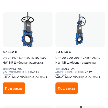
67 112 ₽
90 080 ₽
VGL-012-01-0050-PN10-GsC-
VGD-012-01-0050-PN10-GsC-
HW-NR Шиберная задвижка
HW-NR Шиберная задвижка
Valstok, серия VGL, DN0050, PN10,
Valstok, серия VGD, DN0050, PN10,
Бренд
VALSTOK
Бренд
VALSTOK
штурвал, выдвижной шток, корпус
штурвал, выдвижной шток, корпус
Диаметр номинальный
ДУ 50
Диаметр номинальный
ДУ 50
Артикул
Артикул
GJS-500-7 (GGG50), нож AISI304,
GJS-500-7 (GGG50), нож AISI304,
VGL-012-01-0050-PN10-GsC-HW-NR
VGD-012-01-0050-PN10-GsC-HW-NR
седловое уплотнение Natural
седловое уплотнение Natural
Rubber
Rubber
Под заказ
Под заказ