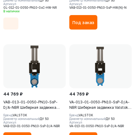
Диаметр номинальный
ДУ 50
Диаметр номинальный
ДУ 50
Артикул
Артикул
500-7 (GGG50), нож AISI304,
корпус GJS-400-15 (GGG40), нож
GL-012-01-0050-PN10-GsC-HW-NR
VAB-013-01-0050-PN10-SsP-HW(N)-N
седловое уплотнение Natural
AISI304, седловое уплотнение
В наличии
Rubber
NBR
Под заказ
44 769 ₽
44 769 ₽
VAB-013-01-0050-PN10-SsP-
VA-013-01-0050-PN10-SsP-D/A-
D/A-NBR Шиберная задвижка
NBR Шиберная задвижка Valstok,
Valstok, серия VAB, DN 0050,
серия VA, DN 0050, PN=10 Бар,
Бренд
VALSTOK
Бренд
VALSTOK
PN=10 Бар, пневмопривод
пневмопривод двойного действия,
Диаметр номинальный
ДУ 50
Диаметр номинальный
ДУ 50
Артикул
Артикул
двойного действия, корпус GJS-
корпус GJS-400-15 (GGG40), нож
VAB-013-01-0050-PN10-SsP-D/A-NBR
VA-013-01-0050-PN10-SsP-D/A-NBR
400-15 (GGG40), нож AISI304,
AISI304, NBR
седловое уплотнение NBR