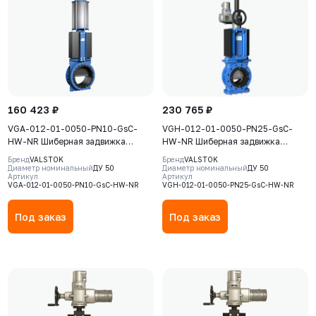
160 423 ₽
230 765 ₽
VGA-012-01-0050-PN10-GsC-
VGH-012-01-0050-PN25-GsC-
HW-NR Шиберная задвижка
HW-NR Шиберная задвижка
Valstok, серия VGA, DN0050, PN10,
Valstok, серия VGH, DN0050,
Бренд
VALSTOK
Бренд
VALSTOK
штурвал, выдвижной шток, корпус
PN25, штурвал, выдвижной шток,
Диаметр номинальный
ДУ 50
Диаметр номинальный
ДУ 50
Артикул
Артикул
GJS-500-7 (GGG50), нож AISI304,
корпус GJS-500-7 (GGG50), нож
VGA-012-01-0050-PN10-GsC-HW-NR
VGH-012-01-0050-PN25-GsC-HW-NR
седловое уплотнение Natural
AISI304, седловое уплотнение
Rubber
Natural Rubber
Под заказ
Под заказ