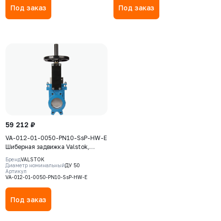
Под заказ
Под заказ
59 212 ₽
VA-012-01-0050-PN10-SsP-HW-E
Шиберная задвижка Valstok,
серия VА, DN 0050, PN=10 Бар,
Бренд
VALSTOK
штурвал, выдвижной шток, корпус
Диаметр номинальный
ДУ 50
Артикул
GJS-500-7 (GGG50) , нож AISI304,
VA-012-01-0050-PN10-SsP-HW-E
седловое уплотнение EPDM
Под заказ