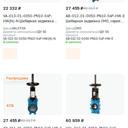
22 332 ₽
27 455 ₽
49 917 ₽
VA-013-01-0050-PN10-SsP-
AB-012-01-0050-PN10-SsP-HW-E
HW(N)-N Шиберная задвижка
Шиберная задвижка CMO, серия
Valstok, серия VA, DN0050, PN10,
АВ, DN50, РN10, штурвал,
Бренд
VALSTOK
Бренд
CMO
штурвал, невыдвижной шток,
выдвижной шток, корпус GJS-
Диаметр номинальный
ДУ 50
Диаметр номинальный
ДУ 50
Артикул
Артикул
корпус GJS-400-15 (GGG40), нож
500-7 (GGG50), нож AISI304,
VA-013-01-0050-PN10-SsP-HW(N)-N
AB-012-01-0050-PN10-SsP-HW-E
AISI304, седловое уплотнение
седловое уплотнение EPDM
В наличии
В наличии
NBR
Распродажа
45%
27 455 ₽
60 859 ₽
49 917 ₽