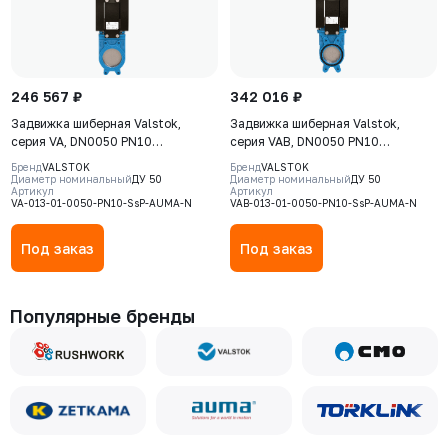
246 567 ₽
342 016 ₽
Задвижка шиберная Valstok,
Задвижка шиберная Valstok,
серия VA, DN0050 PN10
серия VAB, DN0050 PN10
невыдвижной шток, корпус GJS-
невыдвижной шток, корпус GJS-
Бренд
VALSTOK
Бренд
VALSTOK
400-15 (GGG40), нож AISI 304,
400-15 (GGG40), нож AISI 304,
Диаметр номинальный
ДУ 50
Диаметр номинальный
ДУ 50
Артикул
Артикул
NBR, Электропривод AUMA SA
NBR, Электропривод AUMA SA
VA-013-01-0050-PN10-SsP-AUMA-N
VAB-013-01-0050-PN10-SsP-AUMA-N
07.6 380В
07.6 380В
Под заказ
Под заказ
Популярные бренды