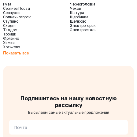
Руза
Черноголовка
Сергиев Посад
Чехов
Серпухов
Шатура
Солнечногорск
Щербинка
Ступино
Щелково
Сходня
Электрогорск
Талдом
Электросталь
Троицк
Фрязино
Химки
Хотьково
Показать все
Подпишитесь на нашу новостную
рассылку
Высылаем самые актуальные предложения
Почта