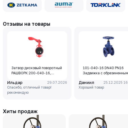
Отзывы на товары
Затвор дисковый поворотный
101-040-16 DN40 PN16
РАШВОРК 200-040-16,
Задвижка с обрезиненны
DN040, PN16, корпус - GJL-
клином Rushwork, корпус-
Ильдар
Даниил
29.07.2026
25.12.2025 16
250 (GG25), диск - GJS-400-
чугун, клин-EPDM,
Спасибо, отличный товар!
Хороший товар
15 (GGG40), уплотнение -
Tmax=110°C Ф/Ф
рекомендую
EPDM, М/Ф, рукоятка
Хиты продаж