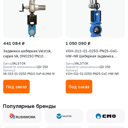
441 084 ₽
1 050 090 ₽
Задвижка шиберная Valstok,
VGH-012-01-0250-PN25-GsC-
серия VA, DN0250 PN10
HW-NR Шиберная задвижка
невыдвижной шток, корпус GJS-
Valstok, серия VGH, DN0250,
Бренд
VALSTOK
Бренд
VALSTOK
400-15 (GGG40), нож AISI 304,
PN25, штурвал, выдвижной шток,
Диаметр номинальный
ДУ 250
Диаметр номинальный
ДУ 250
Артикул
Артикул
NBR, Электропривод AUMA SA
корпус GJS-500-7 (GGG50), нож
VA-013-01-0250-PN10-SsP-AUMA-N
VGH-012-01-0250-PN25-GsC-HW-NR
07.6 380В
AISI304, седловое уплотнение
Natural Rubber
Под заказ
Под заказ
Популярные бренды