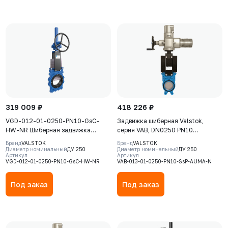
319 009 ₽
418 226 ₽
VGD-012-01-0250-PN10-GsC-
Задвижка шиберная Valstok,
HW-NR Шиберная задвижка
серия VAB, DN0250 PN10
Valstok, серия VGD, DN0250, PN10,
невыдвижной шток, корпус GJS-
Бренд
VALSTOK
Бренд
VALSTOK
штурвал, выдвижной шток, корпус
400-15 (GGG40), нож AISI 304,
Диаметр номинальный
ДУ 250
Диаметр номинальный
ДУ 250
Артикул
Артикул
GJS-500-7 (GGG50), нож AISI304,
NBR, Электропривод AUMA SA
VGD-012-01-0250-PN10-GsC-HW-NR
VAB-013-01-0250-PN10-SsP-AUMA-N
седловое уплотнение Natural
07.6 380В
Rubber
Под заказ
Под заказ