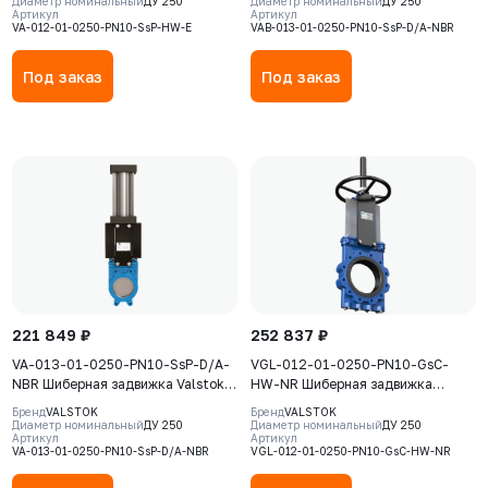
Диаметр номинальный
ДУ 250
Диаметр номинальный
ДУ 250
Артикул
Артикул
GJS-500-7 (GGG50) , нож AISI304,
двойного действия, корпус GJS-
VA-012-01-0250-PN10-SsP-HW-E
VAB-013-01-0250-PN10-SsP-D/A-NBR
седловое уплотнение EPDM
400-15 (GGG40), нож AISI304,
NBR
Под заказ
Под заказ
221 849 ₽
252 837 ₽
VA-013-01-0250-PN10-SsP-D/A-
VGL-012-01-0250-PN10-GsC-
NBR Шиберная задвижка Valstok,
HW-NR Шиберная задвижка
серия VА, DN 0250, PN=10 Бар,
Valstok, серия VGL, DN0250, PN10,
Бренд
VALSTOK
Бренд
VALSTOK
пневмопривод двойного действия,
штурвал, выдвижной шток, корпус
Диаметр номинальный
ДУ 250
Диаметр номинальный
ДУ 250
Артикул
Артикул
корпус GJS-400-15 (GGG40), нож
GJS-500-7 (GGG50), нож AISI304,
VA-013-01-0250-PN10-SsP-D/A-NBR
VGL-012-01-0250-PN10-GsC-HW-NR
AISI304, седловое уплотнение
седловое уплотнение Natural
NBR
Rubber