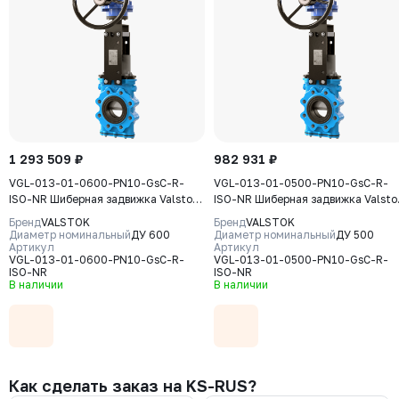
1 293 509 ₽
982 931 ₽
VGL-013-01-0600-PN10-GsC-R-
VGL-013-01-0500-PN10-GsC-R-
ISO-NR Шиберная задвижка Valstok,
ISO-NR Шиберная задвижка Valsto
серия VGL, DN 0600, PN10, редуктор
серия VGL, DN 0500, PN10, редукт
Бренд
VALSTOK
Бренд
VALSTOK
(ISO-фланец), выдвижной шток,
(ISO-фланец) выдвижной шток,
Диаметр номинальный
ДУ 600
Диаметр номинальный
ДУ 500
корпус GJS-400-15 (GGG40) нож
Артикул
корпус GJS-400-15 (GGG40) нож
Артикул
VGL-013-01-0600-PN10-GsC-R-
VGL-013-01-0500-PN10-GsC-R-
AISI304, уплотнение Natural Rubber
AISI304, уплотнение Natural Rubb
ISO-NR
ISO-NR
В наличии
В наличии
Как сделать заказ на KS-RUS?