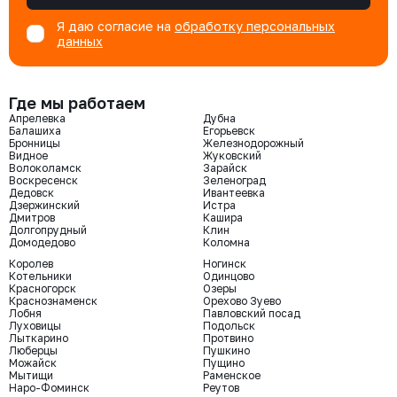
Я даю согласие на
обработку персональных
данных
Где мы работаем
Апрелевка
Дубна
Балашиха
Егорьевск
Бронницы
Железнодорожный
Видное
Жуковский
Волоколамск
Зарайск
Воскресенск
Зеленоград
Дедовск
Ивантеевка
Дзержинский
Истра
Дмитров
Кашира
Долгопрудный
Клин
Домодедово
Коломна
Королев
Ногинск
Котельники
Одинцово
Красногорск
Озеры
Краснознаменск
Орехово Зуево
Лобня
Павловский посад
Луховицы
Подольск
Лыткарино
Протвино
Люберцы
Пушкино
Можайск
Пущино
Мытищи
Раменское
Наро-Фоминск
Реутов