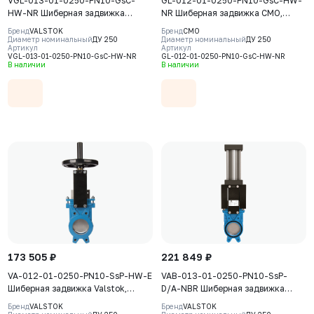
VGL-013-01-0250-PN10-GsC-
GL-012-01-0250-PN10-GsC-HW-
HW-NR Шиберная задвижка
NR Шиберная задвижка CMO,
Valstok, серия VGL, DN 0250,
серия GL, DN0250, PN10, штурвал,
Бренд
VALSTOK
Бренд
CMO
PN10, штурвал, выдвижной шток,
выдвижной шток, корпус GJS-
Диаметр номинальный
ДУ 250
Диаметр номинальный
ДУ 250
Артикул
Артикул
корпус GJS-400-15 (GGG40) нож
500-7 (GGG50), нож AISI304,
VGL-013-01-0250-PN10-GsC-HW-NR
GL-012-01-0250-PN10-GsC-HW-NR
AISI304, уплотнение Natural
седловое уплотнение Natural
В наличии
В наличии
Rubber
Rubber
173 505 ₽
221 849 ₽
VA-012-01-0250-PN10-SsP-HW-E
VAB-013-01-0250-PN10-SsP-
Шиберная задвижка Valstok,
D/A-NBR Шиберная задвижка
серия VА, DN 0250, PN=10 Бар,
Valstok, серия VAB, DN 0250,
Бренд
VALSTOK
Бренд
VALSTOK
штурвал, выдвижной шток, корпус
PN=10 Бар, пневмопривод