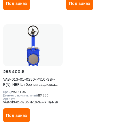
Под заказ
Под заказ
295 400 ₽
VAB-013-01-0250-PN10-SsP-
R(N)-NBR Шиберная задвижка
Valstok, серия VAB, DN 0250,
Бренд
VALSTOK
PN=10 Бар, редуктор,
Диаметр номинальный
ДУ 250
Артикул
невыдвижной шток, корпус GJS-
VAB-013-01-0250-PN10-SsP-R(N)-NBR
400-15 (GGG40), нож AISI304,
седловое уплотнение NBR
Под заказ