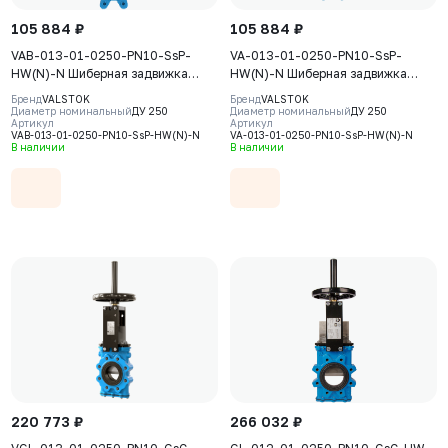
105 884 ₽
105 884 ₽
VAB-013-01-0250-PN10-SsP-
VA-013-01-0250-PN10-SsP-
HW(N)-N Шиберная задвижка
HW(N)-N Шиберная задвижка
Valstok, серия VAB, DN0250, PN10,
Valstok, серия VA, DN0250, PN10,
Бренд
VALSTOK
Бренд
VALSTOK
штурвал, невыдвижной шток,
штурвал, невыдвижной шток,
Диаметр номинальный
ДУ 250
Диаметр номинальный
ДУ 250
Артикул
Артикул
корпус GJS-400-15 (GGG40), нож
корпус GJS-400-15 (GGG40), нож
VAB-013-01-0250-PN10-SsP-HW(N)-N
VA-013-01-0250-PN10-SsP-HW(N)-N
AISI304, седловое уплотнение
AISI304, седловое уплотнение
В наличии
В наличии
NBR
NBR
220 773 ₽
266 032 ₽