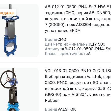
AB-012-01-0500-PN4-SsP-HW-E
родажа
задвижка CMO, серия АВ, DN500
штурвал, выдвижной шток, корп
7 (GGG50), нож AISI304, седлово
уплотнение EPDM
Бренд
CMO
Диаметр номинальный
ДУ 500
Артикул
AB-012-01-0500-PN4-S
Класс герметичности
A
VGL-013-01-0500-PN10-GsC-R-I
Шиберная задвижка Valstok, сер
0500, PN10, редуктор (ISO-флан
выдвижной шток, корпус GJS-4
(GGG40) нож AISI304, уплотнени
Rubber
Бренд
VALSTOK