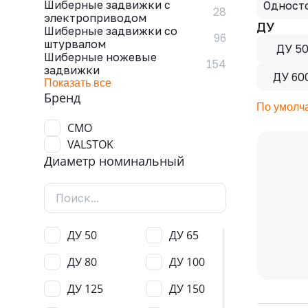
Шиберные задвижки с
Одност
28
электроприводом
ДУ
Шиберные задвижки со
96
штурвалом
ДУ 5
Шиберные ножевые
154
задвижки
ДУ 60
Показать все
Бренд
По умолч
CMO
VALSTOK
Диаметр номинальный
ДУ 50
ДУ 65
ДУ 80
ДУ 100
ДУ 125
ДУ 150