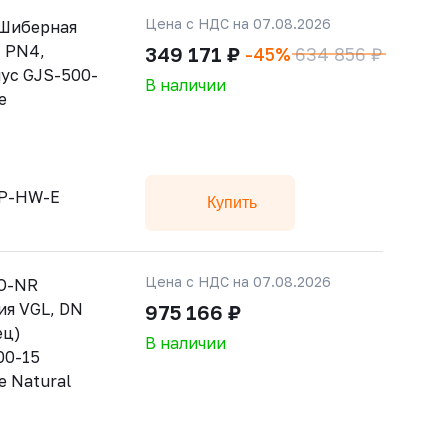
Цена с НДС на 07.08.2026
 Шиберная
, РN4,
349 171 ₽
-45%
634 856 ₽
ус GJS-500-
В наличии
е
sP-HW-E
Купить
Цена с НДС на 07.08.2026
SO-NR
ия VGL, DN
975 166 ₽
ец)
В наличии
00-15
е Natural