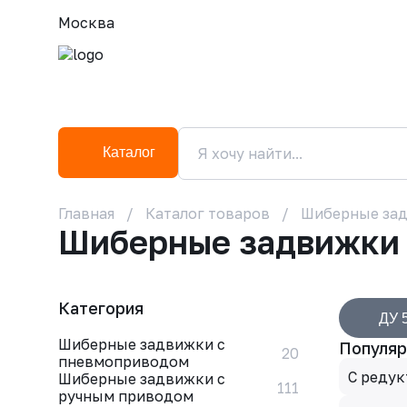
Москва
Каталог
Главная
Каталог товаров
Шиберные за
Шиберные задвижки
Категория
ДУ 
Шиберные задвижки с
Популяр
20
пневмоприводом
С реду
Шиберные задвижки с
111
ручным приводом