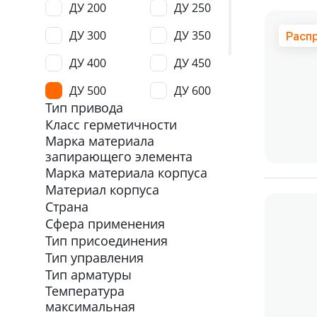
ДУ 200
ДУ 250
ДУ 300
ДУ 350
Расп
ДУ 400
ДУ 450
ДУ 500
ДУ 600
Тип привода
ДУ 800
ДУ 1200
Класс герметичности
Марка материала
ДУ 1500
ДУ 1600
запирающего элемента
Марка материала корпуса
Материал корпуса
Страна
Сфера применения
Тип присоединения
Тип управления
Тип арматуры
Температура
максимальная