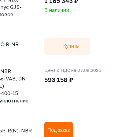
1 165 343 ₽
пус GJS-
В наличии
ловое
sC-R-NR
Купить
Цена с НДС на 07.08.2026
-NBR
ия VAB, DN
593 158 ₽
ц)
-400-15
 уплотнение
sP-R(N)-NBR
Под заказ