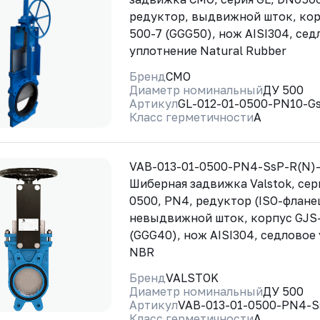
редуктор, выдвижной шток, кор
500-7 (GGG50), нож AISI304, сед
уплотнение Natural Rubber
Бренд
CMO
Диаметр номинальный
ДУ 500
Артикул
GL-012-01-0500-PN10-G
Класс герметичности
A
VAB-013-01-0500-PN4-SsP-R(N)
Шиберная задвижка Valstok, сер
0500, PN4, редуктор (ISO-флане
невыдвижной шток, корпус GJS
(GGG40), нож AISI304, седловое
NBR
Бренд
VALSTOK
Диаметр номинальный
ДУ 500
Артикул
VAB-013-01-0500-PN4-S
Класс герметичности
A