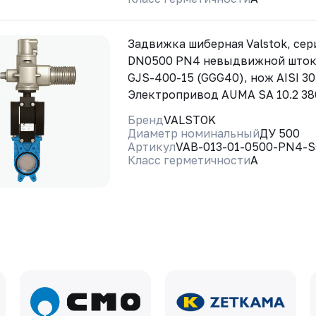
Задвижка шиберная Valstok, сер
DN0500 PN4 невыдвижной шток
GJS-400-15 (GGG40), нож AISI 30
Электропривод AUMA SA 10.2 3
Бренд
VALSTOK
Диаметр номинальный
ДУ 500
Артикул
VAB-013-01-0500-PN4-
Класс герметичности
A