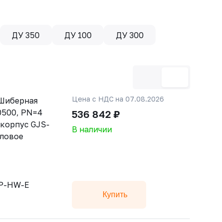
ДУ 350
ДУ 100
ДУ 300
Цена с НДС на 07.08.2026
Шиберная
0500, PN=4
536 842 ₽
 корпус GJS-
В наличии
дловое
sP-HW-E
Купить