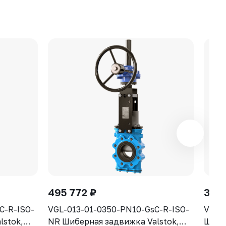
495 772 ₽
300
C-R-ISO-
VGL-013-01-0350-PN10-GsC-R-ISO-
VGL-
lstok,
NR Шиберная задвижка Valstok,
Шибе