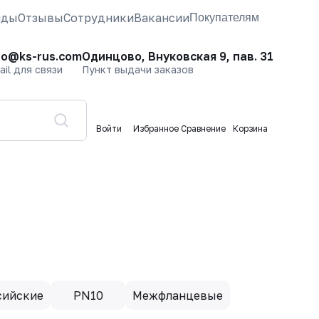
нды
Отзывы
Сотрудники
Вакансии
Покупателям
fo@ks-rus.com
Одинцово, Внуковская 9, пав. 31
ail для связи
Пункт выдачи заказов
Войти
Избранное
Сравнение
Корзина
сийские
PN10
Межфланцевые