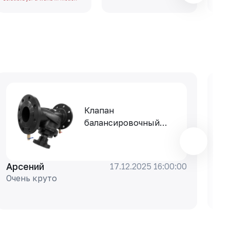
Клапан
балансировочный
РАШВОРК 347-300-16,
DN300, PN16, корпус -
чугун GJS-400-15
Арсений
Ар
17.12.2025 16:00:00
(GGG40), клапан -
Очень круто
То
нерж. сталь CF8,
уплотнение - EPDM,
Ф/Ф