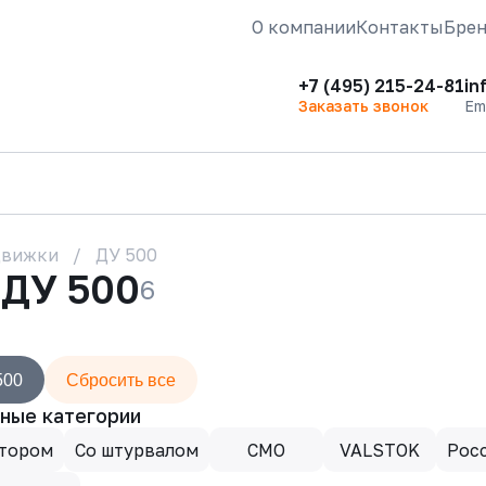
О компании
Контакты
Бре
+7 (495) 215-24-81
in
Заказать звонок
Em
движки
ДУ 500
 ДУ 500
6
500
Сбросить все
ные категории
ктором
Со штурвалом
CMO
VALSTOK
Рос