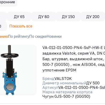
оронние
0
ДУ 65
ДУ 80
ДУ 150
ДУ 200
0
Показать все
анию
По рейтингу
По скидке
Новинки
VA-012-01-0500-PN4-SsP-HW-E 
задвижка Valstok, серия VА, DN 
Бар, штурвал, выдвижной шток,
500-7 (GGG50) , нож AISI304, се
уплотнение EPDM
Бренд
VALSTOK
Диаметр номинальный
ДУ 500
Артикул
VA-012-01-0500-PN4-S
Марка материала корпуса
Чугун GJS-500-7 (GGG50)