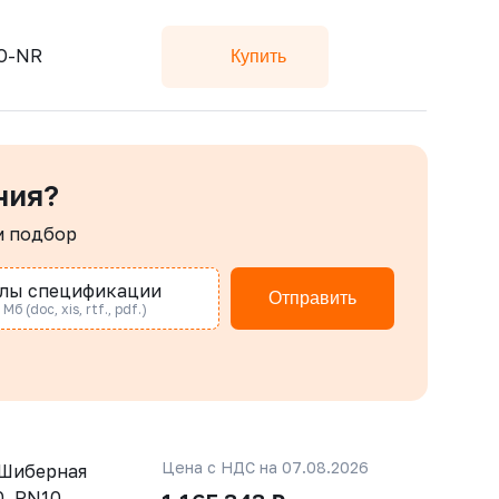
SO-NR
Купить
ния?
м подбор
лы спецификации
Отправить
Мб (doc, xis, rtf., pdf.)
Цена с НДС на 07.08.2026
 Шиберная
, PN10,