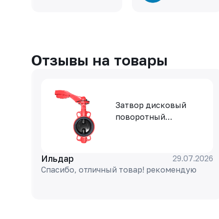
Отзывы на товары
Затвор дисковый
поворотный
РАШВОРК 200-040-16,
DN040, PN16, корпус -
GJL-250 (GG25), диск -
Ильдар
29.07.2026
GJS-400-15 (GGG40),
Спасибо, отличный товар! рекомендую
уплотнение - EPDM,
М/Ф, рукоятка