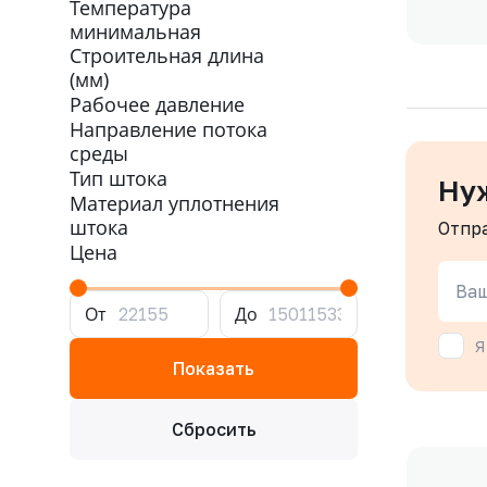
Температура
минимальная
Строительная длина
(мм)
Рабочее давление
Направление потока
среды
Тип штока
Ну
Материал уплотнения
штока
Отпр
Цена
Ваш
От
До
Я