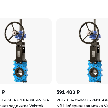
 ₽
591 480 ₽
01-0500-PN10-GsC-R-ISO-
VGL-013-01-0400-PN10-Gs
ная задвижка Valstok,
NR Шиберная задвижка Va