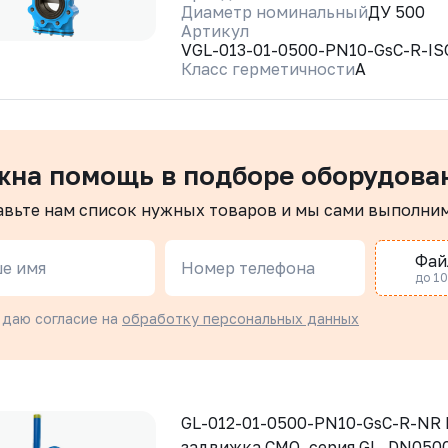
Диаметр номинальный
ДУ 500
Артикул
VGL-013-01-0500-PN10-GsC-R-I
Класс герметичности
A
жна помощь в подборе оборудова
авьте нам список нужных товаров и мы сами выполни
Фай
е имя
Номер телефона
до 10 
 даю согласие на
обработку персональных данных
GL-012-01-0500-PN10-GsC-R-NR
задвижка CMO, серия GL, DN0500