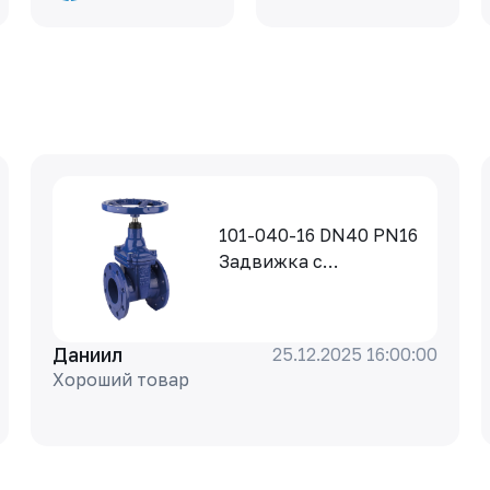
101-040-16 DN40 PN16
Задвижка с
обрезиненным
клином Rushwork,
корпус-чугун, клин-
Даниил
25.12.2025 16:00:00
EPDM, Tmax=110°C Ф/
Хороший товар
Ф