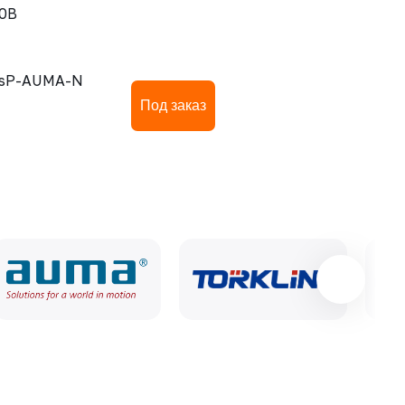
80В
SsP-AUMA-N
Под заказ