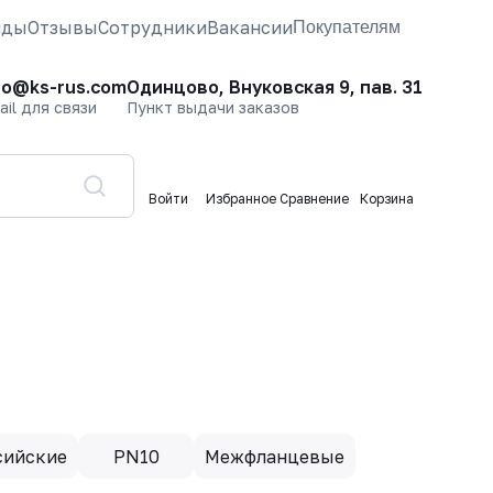
нды
Отзывы
Сотрудники
Вакансии
Покупателям
fo@ks-rus.com
Одинцово, Внуковская 9, пав. 31
ail для связи
Пункт выдачи заказов
Войти
Избранное
Сравнение
Корзина
сийские
PN10
Межфланцевые