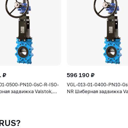
1 ₽
596 190 ₽
01-0500-PN10-GsC-R-ISO-
VGL-013-01-0400-PN10-Gs
ная задвижка Valstok,
NR Шиберная задвижка Va
L, DN 0500, PN10,
серия VGL, DN 0400, PN10
 (ISO-фланец) выдвижной
редуктор (ISO-фланец) 
рпус GJS-400-15 (GGG40)
шток, корпус GJS-400-15
304, уплотнение Natural
нож AISI304, уплотнение 
-RUS?
Rubber