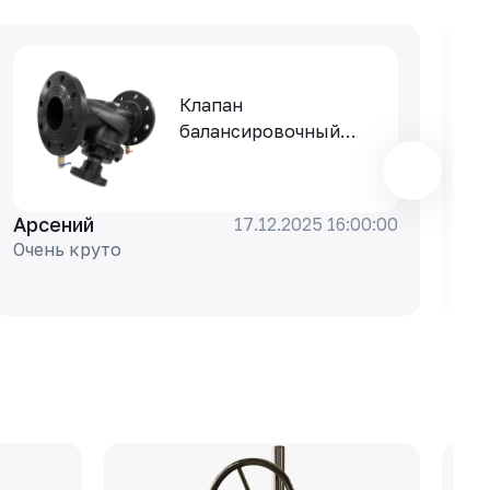
Клапан
балансировочный
РАШВОРК 347-300-16,
DN300, PN16, корпус -
чугун GJS-400-15
Арсений
Ар
17.12.2025 16:00:00
(GGG40), клапан -
Очень круто
То
нерж. сталь CF8,
уплотнение - EPDM,
Ф/Ф