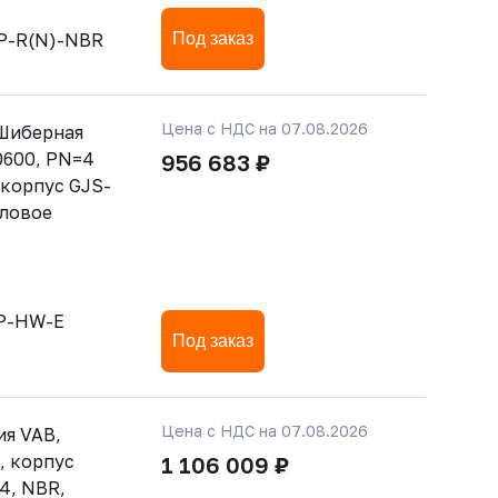
P-R(N)-NBR
Под заказ
Цена с НДС на 07.08.2026
Шиберная
0600, PN=4
956 683 ₽
 корпус GJS-
дловое
sP-HW-E
Под заказ
Цена с НДС на 07.08.2026
ия VAB,
, корпус
1 106 009 ₽
4, NBR,