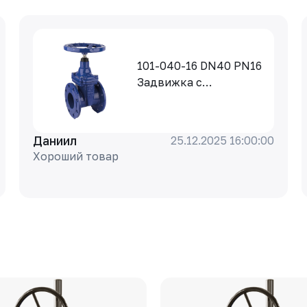
101-040-16 DN40 PN16
Задвижка с
обрезиненным
клином Rushwork,
корпус-чугун, клин-
Даниил
25.12.2025 16:00:00
EPDM, Tmax=110°C Ф/
Хороший товар
Ф