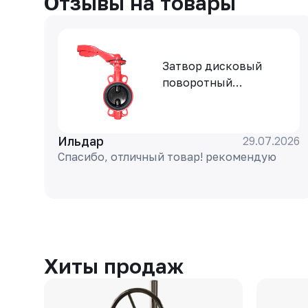
Отзывы на товары
Затвор дисковый
поворотный
РАШВОРК 200-040-16,
DN040, PN16, корпус -
GJL-250 (GG25), диск -
Ильдар
29.07.2026
GJS-400-15 (GGG40),
Спасибо, отличный товар! рекомендую
уплотнение - EPDM,
М/Ф, рукоятка
Хиты продаж