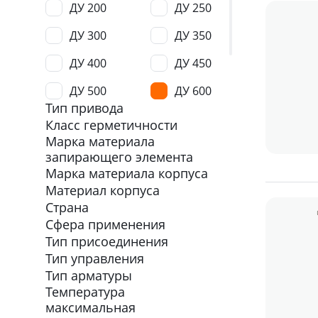
ДУ 200
ДУ 250
ДУ 300
ДУ 350
ДУ 400
ДУ 450
ДУ 500
ДУ 600
Тип привода
ДУ 800
ДУ 1200
Класс герметичности
Марка материала
ДУ 1500
ДУ 1600
запирающего элемента
Марка материала корпуса
Материал корпуса
Страна
Сфера применения
Тип присоединения
Тип управления
Тип арматуры
Температура
максимальная