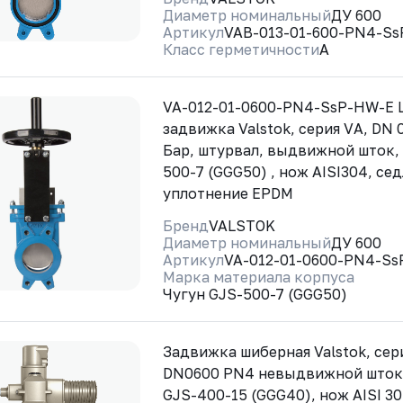
Диаметр номинальный
ДУ 600
Артикул
VAB-013-01-600-PN4-Ss
Класс герметичности
A
VA-012-01-0600-PN4-SsP-HW-E 
задвижка Valstok, серия VА, DN 
Бар, штурвал, выдвижной шток,
500-7 (GGG50) , нож AISI304, се
уплотнение EPDM
Бренд
VALSTOK
Диаметр номинальный
ДУ 600
Артикул
VA-012-01-0600-PN4-S
Марка материала корпуса
Чугун GJS-500-7 (GGG50)
Задвижка шиберная Valstok, сер
DN0600 PN4 невыдвижной шток
GJS-400-15 (GGG40), нож AISI 30