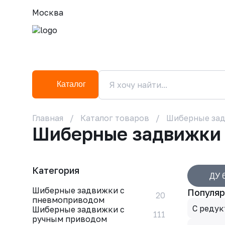
Москва
Каталог
Главная
Каталог товаров
Шиберные за
Шиберные задвижки
Категория
ДУ 
Шиберные задвижки с
Популяр
20
пневмоприводом
С реду
Шиберные задвижки с
111
ручным приводом