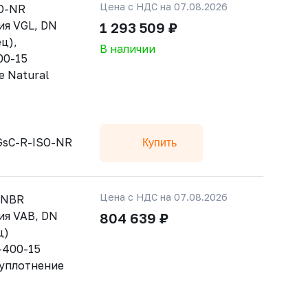
Цена с НДС на 07.08.2026
SO-NR
ия VGL, DN
1 293 509 ₽
ц),
В наличии
00-15
е Natural
GsC-R-ISO-NR
Купить
Цена с НДС на 07.08.2026
-NBR
ия VAB, DN
804 639 ₽
ц)
-400-15
 уплотнение