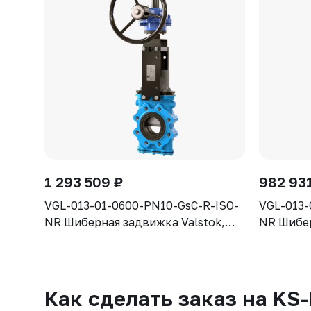
1 293 509 ₽
982 93
VGL-013-01-0600-PN10-GsC-R-ISO-
VGL-013-
NR Шиберная задвижка Valstok,
NR Шибер
серия VGL, DN 0600, PN10,
серия VG
редуктор (ISO-фланец),
редуктор
выдвижной шток, корпус GJS-400-
шток, ко
15 (GGG40) нож AISI304,
нож AISI
Как сделать заказ на KS
уплотнение Natural Rubber
Rubber