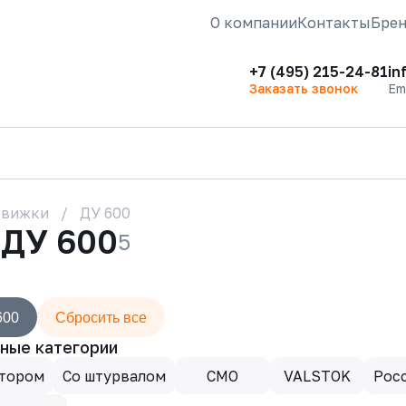
О компании
Контакты
Бре
+7 (495) 215-24-81
in
Заказать звонок
Em
движки
ДУ 600
 ДУ 600
5
600
Сбросить все
ные категории
ктором
Со штурвалом
CMO
VALSTOK
Рос