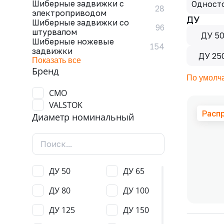
Шиберные задвижки с
Одност
28
электроприводом
ДУ
Шиберные задвижки со
96
штурвалом
ДУ 5
Шиберные ножевые
154
задвижки
ДУ 25
Показать все
Бренд
По умолч
CMO
VALSTOK
Расп
Диаметр номинальный
ДУ 50
ДУ 65
ДУ 80
ДУ 100
ДУ 125
ДУ 150