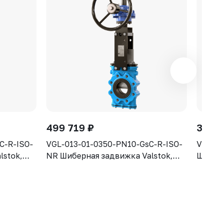
499 719 ₽
302 
C-R-ISO-
VGL-013-01-0350-PN10-GsC-R-ISO-
VGL-
lstok,
NR Шиберная задвижка Valstok,
Шибе
,
серия VGL, DN 0350, PN10,
VGL, 
выдвижной
редуктор (ISO-фланец) выдвижной
выдв
 (GGG40)
шток, корпус GJS-400-15 (GGG40)
15 (G
Natural
нож AISI304, уплотнение Natural
уплот
Rubber