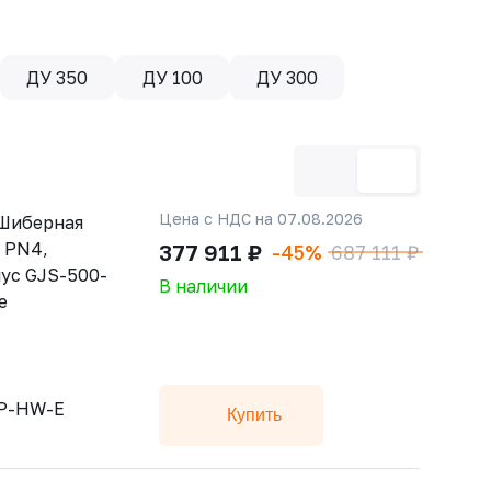
ДУ 350
ДУ 100
ДУ 300
Цена с НДС на 07.08.2026
Шиберная
 РN4,
377 911 ₽
-45%
687 111 ₽
ус GJS-500-
В наличии
е
sP-HW-E
Купить