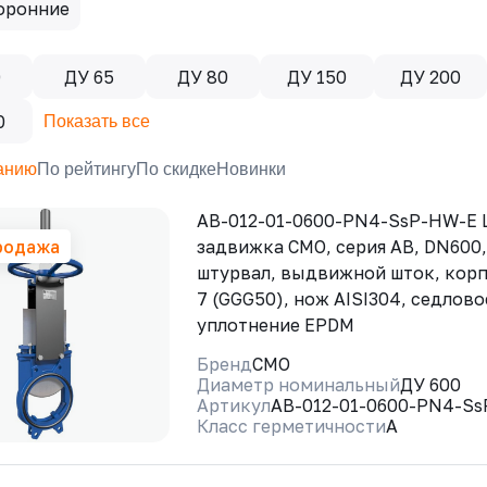
оронние
0
ДУ 65
ДУ 80
ДУ 150
ДУ 200
0
Показать все
анию
По рейтингу
По скидке
Новинки
AB-012-01-0600-PN4-SsP-HW-E 
родажа
задвижка CMO, серия АВ, DN600,
штурвал, выдвижной шток, корп
7 (GGG50), нож AISI304, седлово
уплотнение EPDM
Бренд
CMO
Диаметр номинальный
ДУ 600
Артикул
AB-012-01-0600-PN4-S
Класс герметичности
A