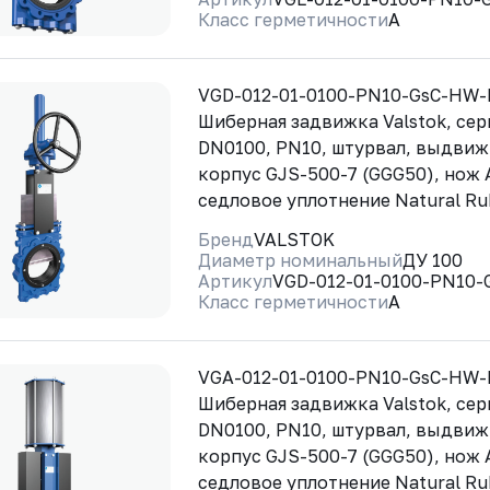
Класс герметичности
A
VGD-012-01-0100-PN10-GsC-HW
Шиберная задвижка Valstok, сер
DN0100, PN10, штурвал, выдвиж
корпус GJS-500-7 (GGG50), нож 
седловое уплотнение Natural Ru
Бренд
VALSTOK
Диаметр номинальный
ДУ 100
Артикул
VGD-012-01-0100-PN10
Класс герметичности
A
VGA-012-01-0100-PN10-GsC-HW
Шиберная задвижка Valstok, сер
DN0100, PN10, штурвал, выдвиж
корпус GJS-500-7 (GGG50), нож 
седловое уплотнение Natural Ru