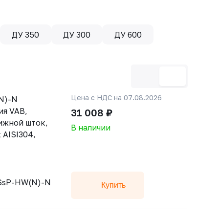
ДУ 350
ДУ 300
ДУ 600
Цена с НДС на 07.08.2026
N)-N
ия VAB,
31 008 ₽
ижной шток,
В наличии
 AISI304,
SsP-HW(N)-N
Купить