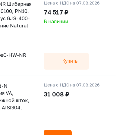
Цена с НДС на 07.08.2026
NR Шиберная
 0100, PN10,
74 517 ₽
ус GJS-400-
В наличии
ние Natural
-GsC-HW-NR
Купить
Цена с НДС на 07.08.2026
)-N
ия VA,
31 008 ₽
ижной шток,
 AISI304,