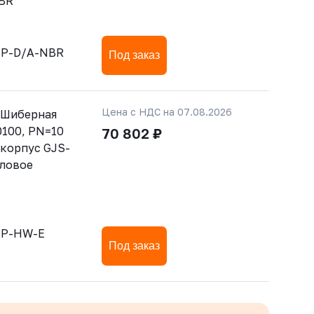
NBR
sP-D/A-NBR
Под заказ
Цена с НДС на 07.08.2026
 Шиберная
0100, PN=10
70 802 ₽
 корпус GJS-
дловое
sP-HW-E
Под заказ