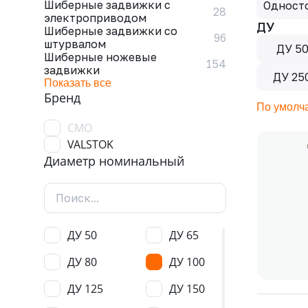
Шиберные задвижки с
Одност
28
электроприводом
ДУ
Шиберные задвижки со
96
штурвалом
ДУ 5
Шиберные ножевые
154
задвижки
ДУ 25
Показать все
Бренд
По умолч
CMO
VALSTOK
Диаметр номинальный
ДУ 50
ДУ 65
ДУ 80
ДУ 100
ДУ 125
ДУ 150