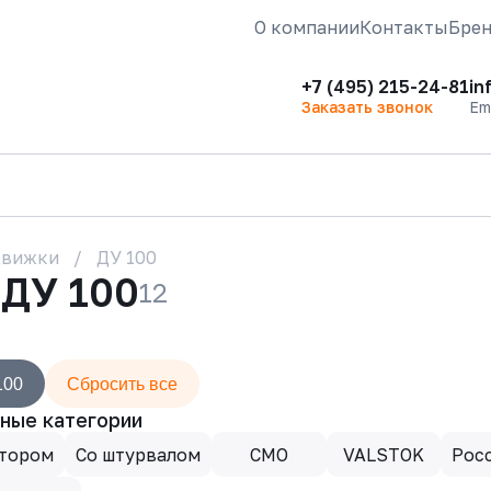
О компании
Контакты
Бре
+7 (495) 215-24-81
in
Заказать звонок
Em
движки
ДУ 100
ДУ 100
12
100
Сбросить все
ные категории
ктором
Со штурвалом
CMO
VALSTOK
Рос