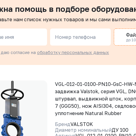
жна помощь в подборе оборудова
авьте нам список нужных товаров и мы сами выполни
Фай
е имя
Номер телефона
до 10 
 даю согласие на
обработку персональных данных
VGL-012-01-0100-PN10-GsC-HW-
задвижка Valstok, серия VGL, DN
штурвал, выдвижной шток, корп
7 (GGG50), нож AISI304, седлово
уплотнение Natural Rubber
Бренд
VALSTOK
Диаметр номинальный
ДУ 100
Артикул
VGL-012-01-0100-PN10