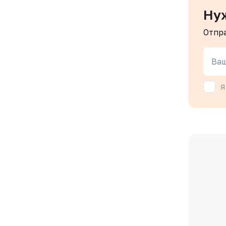
Ну
Отпр
Ваш
Я