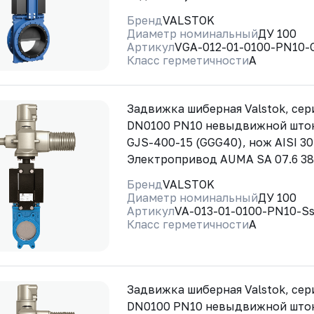
Бренд
VALSTOK
Диаметр номинальный
ДУ 100
Артикул
VGA-012-01-0100-PN10
Класс герметичности
A
Задвижка шиберная Valstok, сер
DN0100 PN10 невыдвижной шток
GJS-400-15 (GGG40), нож AISI 30
Электропривод AUMA SA 07.6 3
Бренд
VALSTOK
Диаметр номинальный
ДУ 100
Артикул
VA-013-01-0100-PN10-
Класс герметичности
A
Задвижка шиберная Valstok, сер
DN0100 PN10 невыдвижной шток