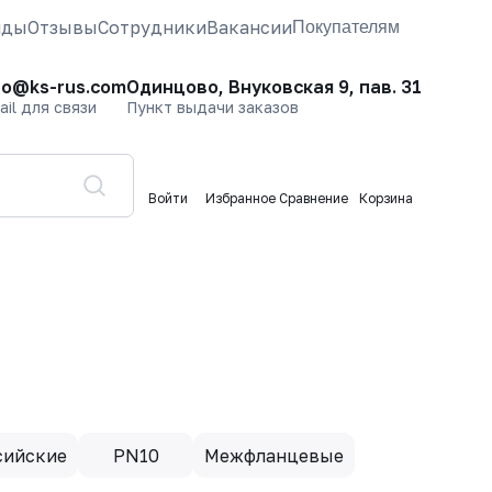
нды
Отзывы
Сотрудники
Вакансии
Покупателям
fo@ks-rus.com
Одинцово, Внуковская 9, пав. 31
ail для связи
Пункт выдачи заказов
Войти
Избранное
Сравнение
Корзина
сийские
PN10
Межфланцевые