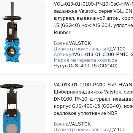
VGL-013-01-0100-PN10-GsC-HW-
задвижка Valstok, серия VGL, DN
штурвал, выдвижной шток, корп
15 (GGG40) нож AISI304, уплотне
Rubber
Бренд
VALSTOK
Диаметр номинальный
ДУ 100
Артикул
VGL-013-01-0100-PN10
Марка материала корпуса
Чугун GJS-400-15 (GGG40)
VA-013-01-0100-PN10-SsP-HW(N
Шиберная задвижка Valstok, сер
DN0100, PN10, штурвал, невыдв
корпус GJS-400-15 (GGG40), нож
седловое уплотнение NBR
Бренд
VALSTOK
Диаметр номинальный
ДУ 100