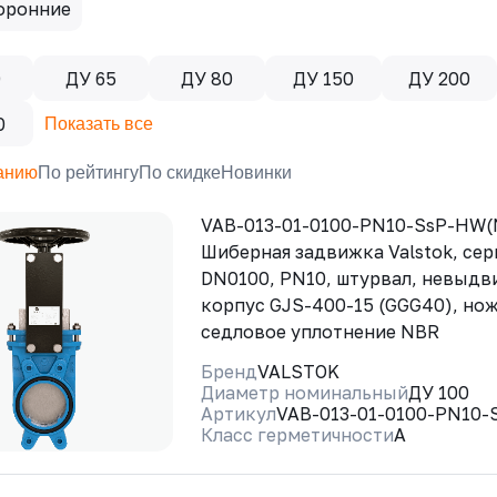
оронние
0
ДУ 65
ДУ 80
ДУ 150
ДУ 200
0
Показать все
анию
По рейтингу
По скидке
Новинки
VAB-013-01-0100-PN10-SsP-HW(
Шиберная задвижка Valstok, сер
DN0100, PN10, штурвал, невыдв
корпус GJS-400-15 (GGG40), нож
седловое уплотнение NBR
Бренд
VALSTOK
Диаметр номинальный
ДУ 100
Артикул
VAB-013-01-0100-PN10-
Класс герметичности
A