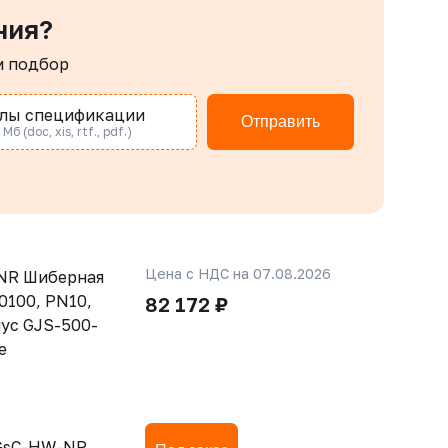
ния?
м подбор
лы спецификации
Отправить
Мб (doc, xis, rtf., pdf.)
Цена с НДС на 07.08.2026
NR Шиберная
0100, PN10,
82 172 ₽
ус GJS-500-
е
-GsC-HW-NR