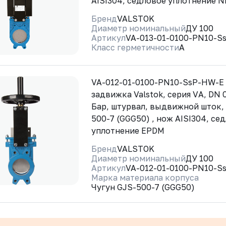
AISI304, седловое уплотнение 
Бренд
VALSTOK
Диаметр номинальный
ДУ 100
Артикул
VA-013-01-0100-PN10-S
Класс герметичности
A
VA-012-01-0100-PN10-SsP-HW-E
задвижка Valstok, серия VА, DN 
Бар, штурвал, выдвижной шток,
500-7 (GGG50) , нож AISI304, се
уплотнение EPDM
Бренд
VALSTOK
Диаметр номинальный
ДУ 100
Артикул
VA-012-01-0100-PN10-S
Марка материала корпуса
Чугун GJS-500-7 (GGG50)