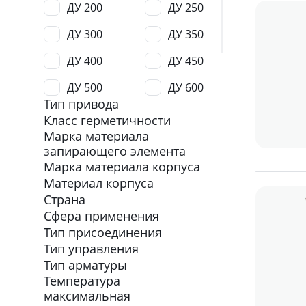
ДУ 200
ДУ 250
ДУ 300
ДУ 350
ДУ 400
ДУ 450
ДУ 500
ДУ 600
Тип привода
ДУ 800
ДУ 1200
Класс герметичности
Марка материала
ДУ 1500
ДУ 1600
запирающего элемента
Марка материала корпуса
Материал корпуса
Страна
Сфера применения
Тип присоединения
Тип управления
Тип арматуры
Температура
максимальная