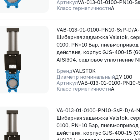
Артикул
VA-013-01-0100-PN10-S
Класс герметичности
A
VAB-013-01-0100-PN10-SsP-D/A
Шиберная задвижка Valstok, сер
0100, PN=10 Бар, пневмопривод
действия, корпус GJS-400-15 (G
AISI304, седловое уплотнение 
Бренд
VALSTOK
Диаметр номинальный
ДУ 100
Артикул
VAB-013-01-0100-PN10-
Класс герметичности
A
VA-013-01-0100-PN10-SsP-D/A-
Шиберная задвижка Valstok, сер
0100, PN=10 Бар, пневмопривод
действия, корпус GJS-400-15 (G