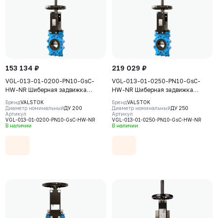
153 134 ₽
219 029 ₽
VGL-013-01-0200-PN10-GsC-
VGL-013-01-0250-PN10-GsC-
HW-NR Шиберная задвижка
HW-NR Шиберная задвижка
Valstok, серия VGL, DN 0200,
Valstok, серия VGL, DN 0250,
Бренд
VALSTOK
Бренд
VALSTOK
PN10, штурвал, выдвижной шток,
PN10, штурвал, выдвижной шток,
Диаметр номинальный
ДУ 200
Диаметр номинальный
ДУ 250
Артикул
Артикул
корпус GJS-400-15 (GGG40) нож
корпус GJS-400-15 (GGG40) нож
VGL-013-01-0200-PN10-GsC-HW-NR
VGL-013-01-0250-PN10-GsC-HW-NR
AISI304, уплотнение Natural
AISI304, уплотнение Natural
В наличии
В наличии
Rubber
Rubber