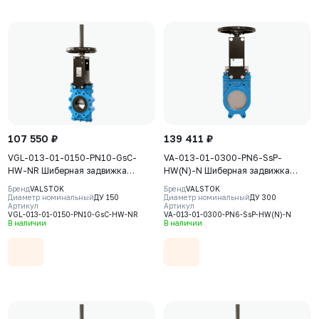
107 550 ₽
139 411 ₽
VGL-013-01-0150-PN10-GsC-
VA-013-01-0300-PN6-SsP-
HW-NR Шиберная задвижка
HW(N)-N Шиберная задвижка
Valstok, серия VGL, DN 0150, PN10,
Valstok, серия VA, DN0300, PN6,
Бренд
VALSTOK
Бренд
VALSTOK
штурвал, выдвижной шток, корпус
штурвал, невыдвижной шток,
Диаметр номинальный
ДУ 150
Диаметр номинальный
ДУ 300
Артикул
Артикул
GJS-400-15 (GGG40) нож AISI304,
корпус GJS-400-15 (GGG40), нож
VGL-013-01-0150-PN10-GsC-HW-NR
VA-013-01-0300-PN6-SsP-HW(N)-N
уплотнение Natural Rubber
AISI304, седловое уплотнение
В наличии
В наличии
NBR