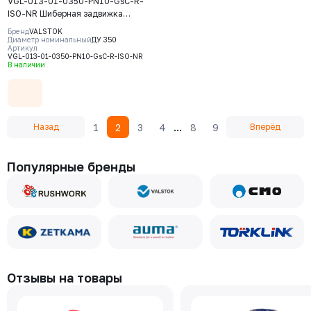
VGL-013-01-0350-PN10-GsC-R-
ISO-NR Шиберная задвижка
Valstok, серия VGL, DN 0350,
Бренд
VALSTOK
PN10, редуктор (ISO-фланец)
Диаметр номинальный
ДУ 350
Артикул
выдвижной шток, корпус GJS-
VGL-013-01-0350-PN10-GsC-R-ISO-NR
400-15 (GGG40) нож AISI304,
В наличии
уплотнение Natural Rubber
...
1
2
3
4
8
9
Назад
Вперёд
Популярные бренды
Отзывы на товары