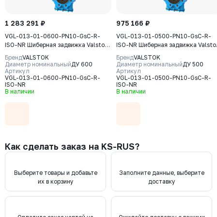
1 283 291 ₽
975 166 ₽
VGL-013-01-0600-PN10-GsC-R-
VGL-013-01-0500-PN10-GsC-R-
ISO-NR Шиберная задвижка Valstok,
ISO-NR Шиберная задвижка Valsto
серия VGL, DN 0600, PN10, редуктор
серия VGL, DN 0500, PN10, редукт
Бренд
VALSTOK
Бренд
VALSTOK
(ISO-фланец), выдвижной шток,
(ISO-фланец) выдвижной шток,
Диаметр номинальный
ДУ 600
Диаметр номинальный
ДУ 500
корпус GJS-400-15 (GGG40) нож
Артикул
корпус GJS-400-15 (GGG40) нож
Артикул
VGL-013-01-0600-PN10-GsC-R-
VGL-013-01-0500-PN10-GsC-R-
AISI304, уплотнение Natural Rubber
AISI304, уплотнение Natural Rubb
ISO-NR
ISO-NR
В наличии
В наличии
Как сделать заказ на KS-RUS?
Выберите товары и добавьте
Заполните данные, выберите
их в корзину
доставку