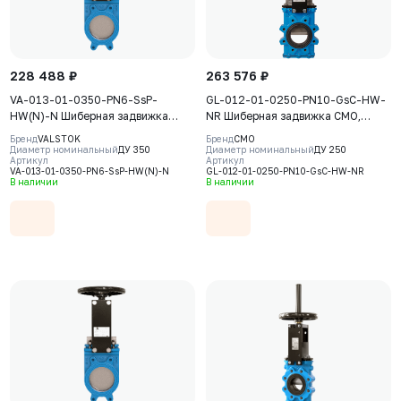
228 488 ₽
263 576 ₽
VA-013-01-0350-PN6-SsP-
GL-012-01-0250-PN10-GsC-HW-
HW(N)-N Шиберная задвижка
NR Шиберная задвижка CMO,
Valstok, серия VA, DN0350, PN6,
серия GL, DN0250, PN10, штурвал,
Бренд
VALSTOK
Бренд
CMO
штурвал, невыдвижной шток,
выдвижной шток, корпус GJS-
Диаметр номинальный
ДУ 350
Диаметр номинальный
ДУ 250
Артикул
Артикул
корпус GJS-400-15 (GGG40), нож
500-7 (GGG50), нож AISI304,
VA-013-01-0350-PN6-SsP-HW(N)-N
GL-012-01-0250-PN10-GsC-HW-NR
AISI304, седловое уплотнение
седловое уплотнение Natural
В наличии
В наличии
NBR
Rubber