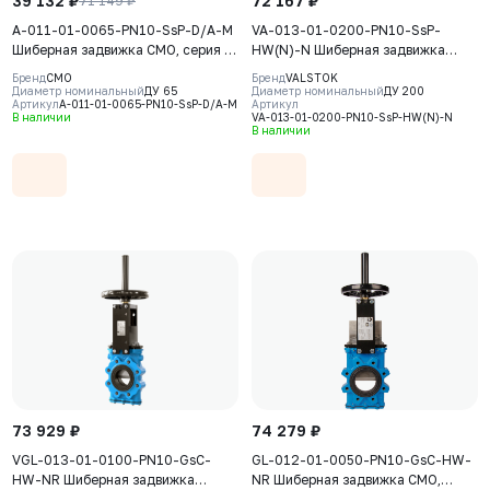
39 132 ₽
72 167 ₽
71 149 ₽
A-011-01-0065-PN10-SsP-D/A-M
VA-013-01-0200-PN10-SsP-
Шиберная задвижка CMO, серия А,
HW(N)-N Шиберная задвижка
DN0065, РN10, пневмопривод
Valstok, серия VA, DN0200, PN10,
Бренд
CMO
Бренд
VALSTOK
двойного действия, корпус GJL-
штурвал, невыдвижной шток,
Диаметр номинальный
ДУ 65
Диаметр номинальный
ДУ 200
Артикул
A-011-01-0065-PN10-SsP-D/A-M
Артикул
250 (GG25), нож AISI304,
корпус GJS-400-15 (GGG40), нож
В наличии
VA-013-01-0200-PN10-SsP-HW(N)-N
седловое уплотнение Metal
AISI304, седловое уплотнение
В наличии
NBR
73 929 ₽
74 279 ₽
VGL-013-01-0100-PN10-GsC-
GL-012-01-0050-PN10-GsC-HW-
HW-NR Шиберная задвижка
NR Шиберная задвижка CMO,