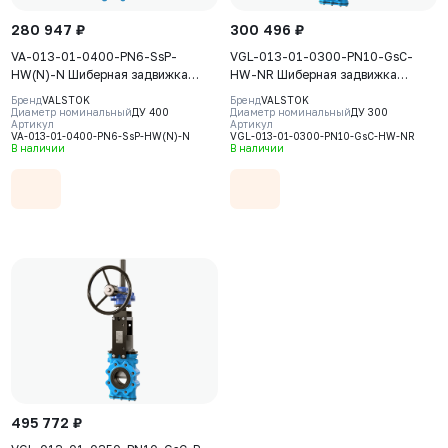
280 947 ₽
300 496 ₽
VA-013-01-0400-PN6-SsP-
VGL-013-01-0300-PN10-GsC-
HW(N)-N Шиберная задвижка
HW-NR Шиберная задвижка
Valstok, серия VA, DN0400, PN6,
Valstok, серия VGL, DN 0300,
Бренд
VALSTOK
Бренд
VALSTOK
штурвал, невыдвижной шток,
PN10, штурвал, выдвижной шток,
Диаметр номинальный
ДУ 400
Диаметр номинальный
ДУ 300
Артикул
Артикул
корпус GJS-400-15 (GGG40), нож
корпус GJS-400-15 (GGG40) нож
VA-013-01-0400-PN6-SsP-HW(N)-N
VGL-013-01-0300-PN10-GsC-HW-NR
AISI304, седловое уплотнение
AISI304, уплотнение Natural
В наличии
В наличии
NBR
Rubber
495 772 ₽