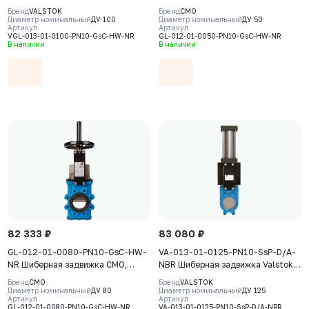
Valstok, серия VGL, DN 0100,
серия GL, DN0050, PN10, штурвал,
Бренд
VALSTOK
Бренд
CMO
PN10, штурвал, выдвижной шток,
выдвижной шток, корпус GJS-
Диаметр номинальный
ДУ 100
Диаметр номинальный
ДУ 50
Артикул
Артикул
корпус GJS-400-15 (GGG40) нож
500-7 (GGG50), нож AISI304,
VGL-013-01-0100-PN10-GsC-HW-NR
GL-012-01-0050-PN10-GsC-HW-NR
AISI304, уплотнение Natural
седловое уплотнение Natural
В наличии
В наличии
Rubber
Rubber
82 333 ₽
83 080 ₽
GL-012-01-0080-PN10-GsC-HW-
VA-013-01-0125-PN10-SsP-D/A-
NR Шиберная задвижка CMO,
NBR Шиберная задвижка Valstok,
серия GL, DN0080, PN10, штурвал,
серия VА, DN 0125, PN=10 Бар,
Бренд
CMO
Бренд
VALSTOK
выдвижной шток, корпус GJS-
пневмопривод двойного действия,
Диаметр номинальный
ДУ 80
Диаметр номинальный
ДУ 125
Артикул
Артикул
500-7 (GGG50), нож AISI304,
корпус GJS-400-15 (GGG40), нож
GL-012-01-0080-PN10-GsC-HW-NR
VA-013-01-0125-PN10-SsP-D/A-NBR