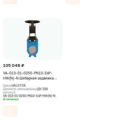
105 048 ₽
VA-013-01-0250-PN10-SsP-
HW(N)-N Шиберная задвижка
Valstok, серия VA, DN0250, PN10,
Бренд
VALSTOK
штурвал, невыдвижной шток,
Диаметр номинальный
ДУ 250
Артикул
корпус GJS-400-15 (GGG40), нож
VA-013-01-0250-PN10-SsP-HW(N)-N
AISI304, седловое уплотнение
В наличии
NBR