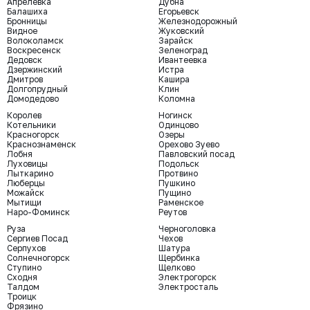
Апрелевка
Дубна
Балашиха
Егорьевск
Бронницы
Железнодорожный
Видное
Жуковский
Волоколамск
Зарайск
Воскресенск
Зеленоград
Дедовск
Ивантеевка
Дзержинский
Истра
Дмитров
Кашира
Долгопрудный
Клин
Домодедово
Коломна
Королев
Ногинск
Котельники
Одинцово
Красногорск
Озеры
Краснознаменск
Орехово Зуево
Лобня
Павловский посад
Луховицы
Подольск
Лыткарино
Протвино
Люберцы
Пушкино
Можайск
Пущино
Мытищи
Раменское
Наро-Фоминск
Реутов
Руза
Черноголовка
Сергиев Посад
Чехов
Серпухов
Шатура
Солнечногорск
Щербинка
Ступино
Щелково
Сходня
Электрогорск
Талдом
Электросталь
Троицк
Фрязино