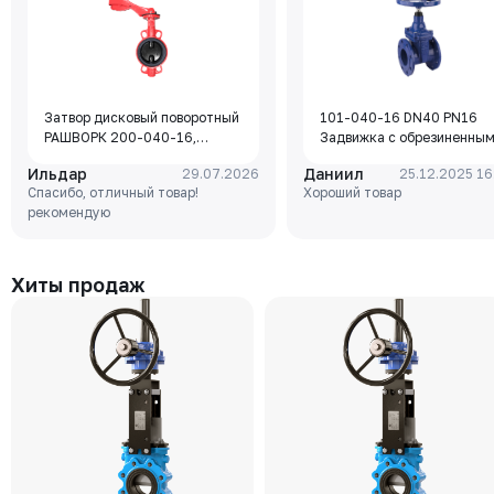
Затвор дисковый поворотный
101-040-16 DN40 PN16
РАШВОРК 200-040-16,
Задвижка с обрезиненны
DN040, PN16, корпус - GJL-
клином Rushwork, корпус-
Ильдар
Даниил
29.07.2026
25.12.2025 16
250 (GG25), диск - GJS-400-
чугун, клин-EPDM,
Спасибо, отличный товар!
Хороший товар
15 (GGG40), уплотнение -
Tmax=110°C Ф/Ф
рекомендую
EPDM, М/Ф, рукоятка
Хиты продаж