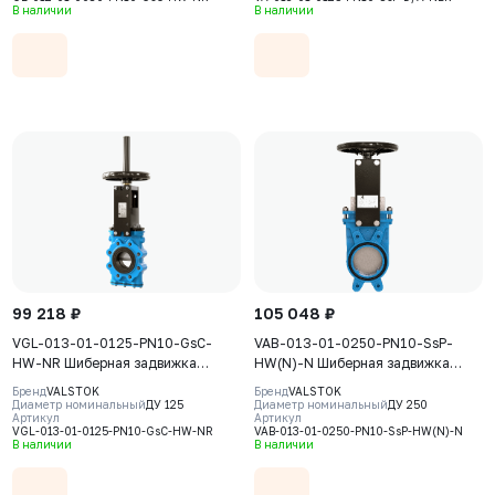
седловое уплотнение Natural
AISI304, седловое уплотнение
В наличии
В наличии
Rubber
NBR
99 218 ₽
105 048 ₽
VGL-013-01-0125-PN10-GsC-
VAB-013-01-0250-PN10-SsP-
HW-NR Шиберная задвижка
HW(N)-N Шиберная задвижка
Valstok, серия VGL, DN 0125, PN10,
Valstok, серия VAB, DN0250, PN10,
Бренд
VALSTOK
Бренд
VALSTOK
штурвал, выдвижной шток, корпус
штурвал, невыдвижной шток,
Диаметр номинальный
ДУ 125
Диаметр номинальный
ДУ 250
Артикул
Артикул
GJS-400-15 (GGG40) нож AISI304,
корпус GJS-400-15 (GGG40), нож
VGL-013-01-0125-PN10-GsC-HW-NR
VAB-013-01-0250-PN10-SsP-HW(N)-N
уплотнение Natural Rubber
AISI304, седловое уплотнение
В наличии
В наличии
NBR