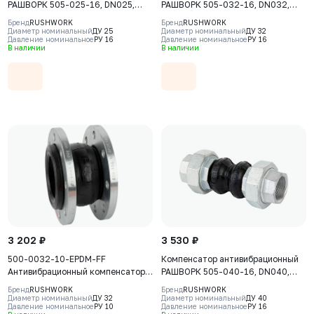
РАШВОРК 505-025-16, DN025,
РАШВОРК 505-032-16, DN032,
PN16, корпус - EPDM+Nylon,
PN16, корпус - EPDM+Nylon,
Бренд
RUSHWORK
Бренд
RUSHWORK
резьбовое соединение - ковкий
резьбовое соединение - ковкий
Диаметр номинальный
ДУ 25
Диаметр номинальный
ДУ 32
Давление номинальное
РУ 16
Давление номинальное
РУ 16
чугун, ВР/ВР
чугун, ВР/ВР
В наличии
В наличии
3 202 ₽
3 530 ₽
500-0032-10-EPDM-FF
Компенсатор антивибрационный
Антивибрационный компенсатор
РАШВОРК 505-040-16, DN040,
фланцевый Rushwork, DN32 PN10,
PN16, корпус - EPDM+Nylon,
Бренд
RUSHWORK
Бренд
RUSHWORK
Т макс 110С
резьбовое соединение - ковкий
Диаметр номинальный
ДУ 32
Диаметр номинальный
ДУ 40
Давление номинальное
РУ 10
Давление номинальное
РУ 16
чугун, ВР/ВР