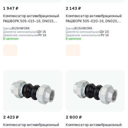
1 947 ₽
2 143 ₽
Компенсатор антивибрационный
Компенсатор антивибрационный
РАШВОРК 505-015-16, DN015,
РАШВОРК 505-020-16, DN020,
PN16, корпус - EPDM+Nylon,
PN16, корпус - EPDM+Nylon,
Бренд
RUSHWORK
Бренд
RUSHWORK
резьбовое соединение - ковкий
резьбовое соединение - ковкий
Диаметр номинальный
ДУ 15
Диаметр номинальный
ДУ 20
Давление номинальное
РУ 16
Давление номинальное
РУ 16
чугун, ВР/ВР
чугун, ВР/ВР
В наличии
В наличии
2 423 ₽
2 800 ₽
Компенсатор антивибрационный
Компенсатор антивибрационный