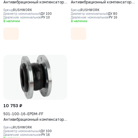
Антивибрационный компенсатор
Антивибрационный компенсатор
фланцевый Rushwork, DN100
фланцевый Rushwork, DN80 PN16,
Бренд
RUSHWORK
Бренд
RUSHWORK
PN10, Т макс 110С
Т макс 110С
Диаметр номинальный
ДУ 100
Диаметр номинальный
ДУ 80
Давление номинальное
РУ 10
Давление номинальное
РУ 16
В наличии
В наличии
10 753 ₽
501-100-16-EPDM-FF
Антивибрационный компенсатор
фланцевый Rushwork, DN100
Бренд
RUSHWORK
PN16, Т макс 110С
Диаметр номинальный
ДУ 100
Давление номинальное
РУ 16