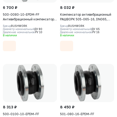
6 700 ₽
8 032 ₽
500-0080-10-EPDM-FF
Компенсатор антивибрационный
Антивибрационный компенсатор
РАШВОРК 505-065-16, DN065,
фланцевый Rushwork, DN80 PN10,
PN16, корпус - EPDM+Nylon,
Бренд
RUSHWORK
Бренд
RUSHWORK
Т макс 110С
резьбовое соединение - ковкий
Диаметр номинальный
ДУ 80
Диаметр номинальный
ДУ 65
Давление номинальное
РУ 10
Давление номинальное
РУ 16
чугун, ВР/ВР
В наличии
В наличии
8 313 ₽
8 450 ₽
500-0100-10-EPDM-FF
501-080-16-EPDM-FF