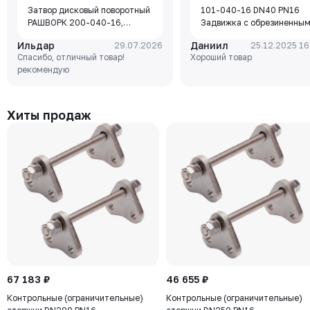
Затвор дисковый поворотный
101-040-16 DN40 PN16
РАШВОРК 200-040-16,
Задвижка с обрезиненны
DN040, PN16, корпус - GJL-
клином Rushwork, корпус-
Ильдар
Даниил
29.07.2026
25.12.2025 16
250 (GG25), диск - GJS-400-
чугун, клин-EPDM,
Спасибо, отличный товар!
Хороший товар
15 (GGG40), уплотнение -
Tmax=110°C Ф/Ф
рекомендую
EPDM, М/Ф, рукоятка
Хиты продаж
67 183 ₽
46 655 ₽
Контрольные (ограничительные)
Контрольные (ограничительные)