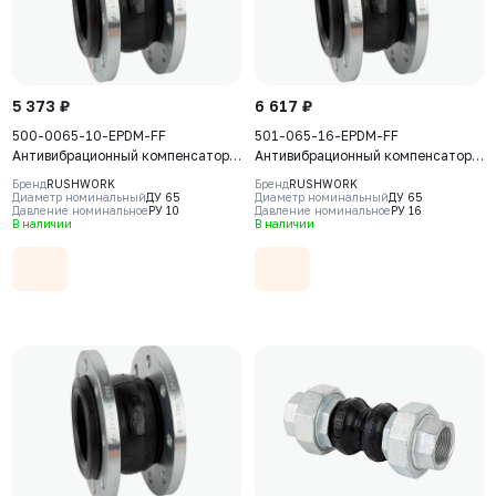
5 373 ₽
6 617 ₽
500-0065-10-EPDM-FF
501-065-16-EPDM-FF
Антивибрационный компенсатор
Антивибрационный компенсатор
фланцевый Rushwork, DN65 PN10,
фланцевый Rushwork, DN65 PN16,
Бренд
RUSHWORK
Бренд
RUSHWORK
Т макс 110С
Т макс 110С
Диаметр номинальный
ДУ 65
Диаметр номинальный
ДУ 65
Давление номинальное
РУ 10
Давление номинальное
РУ 16
В наличии
В наличии