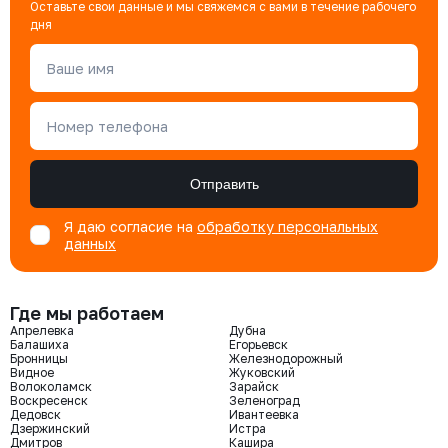
Оставьте свои данные и мы свяжемся с вами в течение рабочего
дня
Ваше имя
Номер телефона
Отправить
Я даю согласие на
обработку персональных
данных
Где мы работаем
Апрелевка
Дубна
Балашиха
Егорьевск
Бронницы
Железнодорожный
Видное
Жуковский
Волоколамск
Зарайск
Воскресенск
Зеленоград
Дедовск
Ивантеевка
Дзержинский
Истра
Дмитров
Кашира