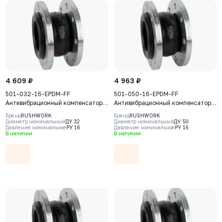
4 609 ₽
4 963 ₽
501-032-16-EPDM-FF
501-050-16-EPDM-FF
Антивибрационный компенсатор
Антивибрационный компенсатор
фланцевый Rushwork, DN32 PN16,
фланцевый Rushwork, DN50 PN16,
Бренд
RUSHWORK
Бренд
RUSHWORK
Т макс 110С
Т макс 110С
Диаметр номинальный
ДУ 32
Диаметр номинальный
ДУ 50
Давление номинальное
РУ 16
Давление номинальное
РУ 16
В наличии
В наличии