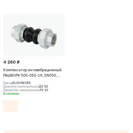
4 260 ₽
Компенсатор антивибрационный
РАШВОРК 505-050-16, DN050,
PN16, корпус - EPDM+Nylon,
Бренд
RUSHWORK
резьбовое соединение - ковкий
Диаметр номинальный
ДУ 50
Давление номинальное
РУ 16
чугун, ВР/ВР
В наличии