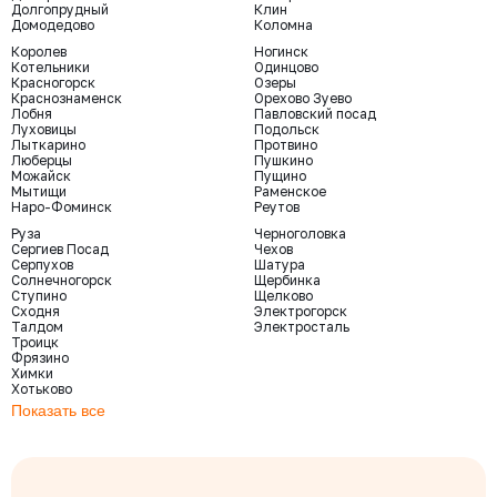
Долгопрудный
Клин
Домодедово
Коломна
Королев
Ногинск
Котельники
Одинцово
Красногорск
Озеры
Краснознаменск
Орехово Зуево
Лобня
Павловский посад
Луховицы
Подольск
Лыткарино
Протвино
Люберцы
Пушкино
Можайск
Пущино
Мытищи
Раменское
Наро-Фоминск
Реутов
Руза
Черноголовка
Сергиев Посад
Чехов
Серпухов
Шатура
Солнечногорск
Щербинка
Ступино
Щелково
Сходня
Электрогорск
Талдом
Электросталь
Троицк
Фрязино
Химки
Хотьково
Показать все