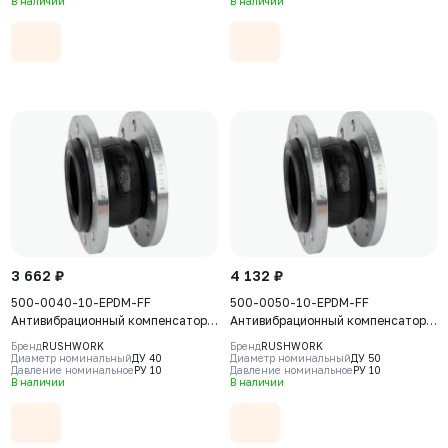
В наличии
В наличии
3 662 ₽
4 132 ₽
500-0040-10-EPDM-FF
500-0050-10-EPDM-FF
Антивибрационный компенсатор
Антивибрационный компенсатор
фланцевый Rushwork, DN40 PN10,
фланцевый Rushwork, DN50 PN10,
Бренд
RUSHWORK
Бренд
RUSHWORK
Т макс 110С
Т макс 110С
Диаметр номинальный
ДУ 40
Диаметр номинальный
ДУ 50
Давление номинальное
РУ 10
Давление номинальное
РУ 10
В наличии
В наличии