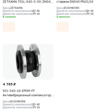
ZETKAMA 701L-040-C-00, DN040,
стержни DN040 PN10/16
PN16, корпус - EPDM+Nylon,
Бренд
ZETKAMA
Бренд
RUSHWORK
резьбовое соединение - ковкий
Диаметр номинальный
ДУ 40
Диаметр номинальный
ДУ 40
Давление номинальное
РУ 16
Давление номинальное
РУ 16
чугун, ВР/ВР
В наличии
В наличии
4 765 ₽
501-040-16-EPDM-FF
Антивибрационный компенсатор
фланцевый Rushwork, DN40 PN16,
Бренд
RUSHWORK
Т макс 110С
Диаметр номинальный
ДУ 40
Давление номинальное
РУ 16