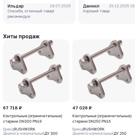
DN040, PN16, корпус - GJL-
клином Rushwork, корпус-
Ильдар
Даниил
29.07.2026
25.12.2025 16
250 (GG25), диск - GJS-400-
чугун, клин-EPDM,
Спасибо, отличный товар!
Хороший товар
15 (GGG40), уплотнение -
Tmax=110°C Ф/Ф
рекомендую
EPDM, М/Ф, рукоятка
Хиты продаж
67 718 ₽
47 026 ₽
Контрольные (ограничительные)
Контрольные (ограничительные)
стержни DN300 PN16
стержни DN250 PN16
Бренд
RUSHWORK
Бренд
RUSHWORK
Диаметр номинальный
ДУ 300
Диаметр номинальный
ДУ 250