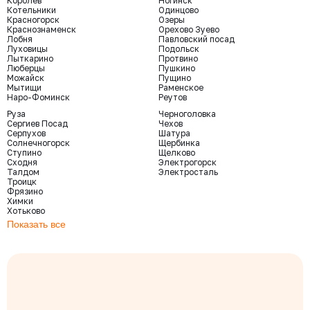
Королев
Ногинск
Котельники
Одинцово
Красногорск
Озеры
Краснознаменск
Орехово Зуево
Лобня
Павловский посад
Луховицы
Подольск
Лыткарино
Протвино
Люберцы
Пушкино
Можайск
Пущино
Мытищи
Раменское
Наро-Фоминск
Реутов
Руза
Черноголовка
Сергиев Посад
Чехов
Серпухов
Шатура
Солнечногорск
Щербинка
Ступино
Щелково
Сходня
Электрогорск
Талдом
Электросталь
Троицк
Фрязино
Химки
Хотьково
Показать все