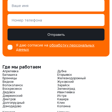
Ваше имя
Номер телефона
Отправить
Я даю согласие на
обработку персональных
данных
Где мы работаем
Апрелевка
Дубна
Балашиха
Егорьевск
Бронницы
Железнодорожный
Видное
Жуковский
Волоколамск
Зарайск
Воскресенск
Зеленоград
Дедовск
Ивантеевка
Дзержинский
Истра
Дмитров
Кашира
Долгопрудный
Клин
Домодедово
Коломна