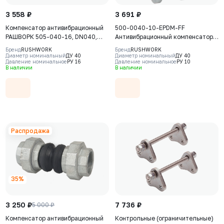
3 558 ₽
3 691 ₽
Компенсатор антивибрационный
500-0040-10-EPDM-FF
РАШВОРК 505-040-16, DN040,
Антивибрационный компенсатор
PN16, корпус - EPDM+Nylon,
фланцевый Rushwork, DN40 PN10,
Бренд
RUSHWORK
Бренд
RUSHWORK
резьбовое соединение - ковкий
Т макс 110С
Диаметр номинальный
ДУ 40
Диаметр номинальный
ДУ 40
Давление номинальное
РУ 16
Давление номинальное
РУ 10
чугун, ВР/ВР
В наличии
В наличии
Распродажа
35%
3 250 ₽
7 736 ₽
5 000 ₽
Компенсатор антивибрационный
Контрольные (ограничительные)