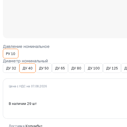
Давление номинальное
РУ 10
Диаметр номинальный
ДУ 32
ДУ 40
ДУ 50
ДУ 65
ДУ 80
ДУ 100
ДУ 125
Д
Цена с НДС на 07.08.2026
В наличии 29 шт
Доставка
Колумбус