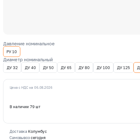
Давление номинальное
РУ 10
Диаметр номинальный
ДУ 32
ДУ 40
ДУ 50
ДУ 65
ДУ 80
ДУ 100
ДУ 125
Д
Цена с НДС на 06.08.2026
В наличии 79 шт
Доставка
Колумбус
Самовывоз
сегодня