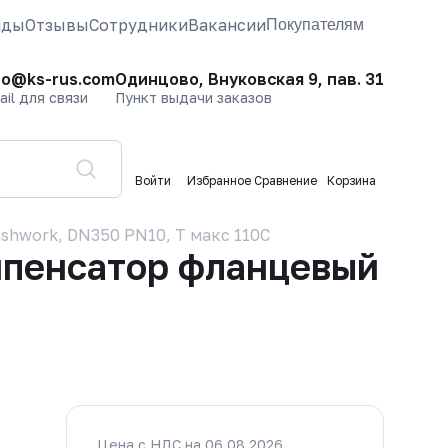
нды
Отзывы
Сотрудники
Вакансии
Покупателям
fo@ks-rus.com
Одинцово, Внуковская 9, пав. 31
ail для связи
Пункт выдачи заказов
Войти
Избранное
Сравнение
Корзина
hwork, DN350 PN10, Т макс 110С
мпенсатор фланцевый
Цена с НДС на 06.08.2026