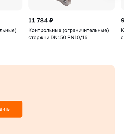
11 784 ₽
9 97
ельные)
Контрольные (ограничительные)
Конт
стержни DN150 PN10/16
стер
вить