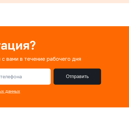
тация?
 с вами в течение рабочего дня
телефона
Отправить
ых данных