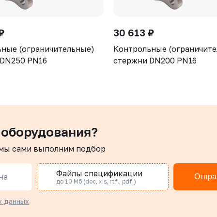
₽
30 613 ₽
ные (ограничительные)
Контрольные (ограничит
 DN250 PN16
стержни DN200 PN16
 оборудования?
 мы сами выполним подбор
Файлы спецификации
на
Отпра
до 10 Мб (doc, xis, rtf., pdf.)
х данных