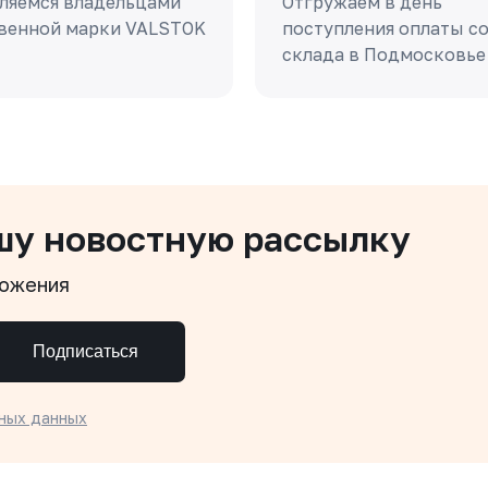
ляемся владельцами
Отгружаем в день
венной марки VALSTOK
поступления оплаты с
склада в Подмосковье
шу новостную рассылку
ложения
Подписаться
ных данных