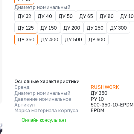
Диаметр номинальный
ДУ 32
ДУ 40
ДУ 50
ДУ 65
ДУ 80
ДУ 10
ДУ 125
ДУ 150
ДУ 200
ДУ 250
ДУ 300
ДУ 350
ДУ 400
ДУ 500
ДУ 600
Основные характеристики
Бренд
RUSHWORK
Диаметр номинальный
ДУ 350
Давление номинальное
РУ 10
Артикул
500-350-10-EPDM
Марка материала корпуса
EPDM
Онлайн консультант