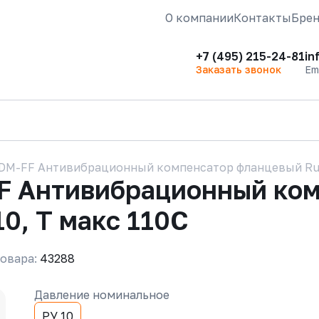
О компании
Контакты
Бре
+7 (495) 215-24-81
in
Заказать звонок
Em
DM-FF Антивибрационный компенсатор фланцевый Rus
F Антивибрационный ко
0, Т макс 110С
овара:
43288
Давление номинальное
РУ 10